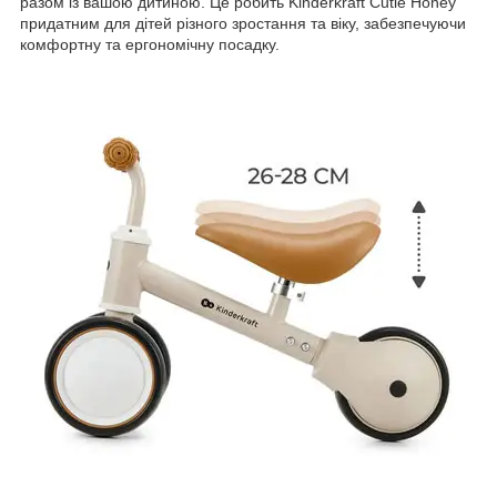
разом із вашою дитиною. Це робить Kinderkraft Cutie Honey
придатним для дітей різного зростання та віку, забезпечуючи
комфортну та ергономічну посадку.