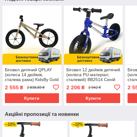
Біговел дитячий QPLAY
Біговел 12 дюймів дитячий
Біго
(колеса 14 дюймів,
(колеса PU-матеріал,
(кол
сталева рама) KidsBy Gold
сталевий) BB2514 Синій
стал
Золотистий
Rub
2 555
2 206
2 5
₴
₴
2 838,89 ₴
2 942 ₴
Купити
Купити
Акційні пропозиції та новинки
–10%
–10%