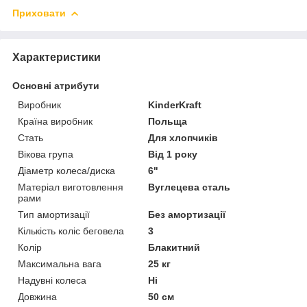
Приховати
Характеристики
Основні атрибути
Виробник
KinderKraft
Країна виробник
Польща
Стать
Для хлопчиків
Вікова група
Від 1 року
Діаметр колеса/диска
6"
Матеріал виготовлення
Вуглецева сталь
рами
Тип амортизації
Без амортизації
Кількість коліс беговела
3
Колір
Блакитний
Максимальна вага
25 кг
Надувні колеса
Ні
Довжина
50 см