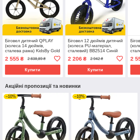
Біговел дитячий QPLAY
Біговел 12 дюймів дитячий
Біго
(колеса 14 дюймів,
(колеса PU-матеріал,
(кол
сталева рама) KidsBy Gold
сталевий) BB2514 Синій
стал
Золотистий
Rub
2 555
2 206
2 5
₴
₴
2 838,89 ₴
2 942 ₴
Купити
Купити
Акційні пропозиції та новинки
–10%
–10%