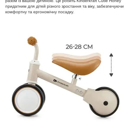
разом із вашою дитиною. Це робить Kinderkraft Cutie Honey
придатним для дітей різного зростання та віку, забезпечуючи
комфортну та ергономічну посадку.