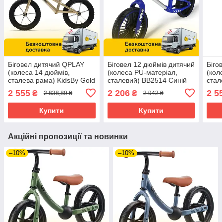
Біговел дитячий QPLAY
Біговел 12 дюймів дитячий
Біго
(колеса 14 дюймів,
(колеса PU-матеріал,
(кол
сталева рама) KidsBy Gold
сталевий) BB2514 Синій
стал
Золотистий
Rub
2 555
2 206
2 5
₴
₴
2 838,89 ₴
2 942 ₴
Купити
Купити
Акційні пропозиції та новинки
–10%
–10%