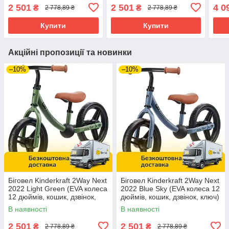
дзвінок, ключ)
кошик, дзвінок, ключ)
2 501
2 501
4 0
₴
₴
2 778,89 ₴
2 778,89 ₴
Купити
Купити
Акційні пропозиції та новинки
–10%
–10%
Біговел Kinderkraft 2Way Next
Біговел Kinderkraft 2Way Next
2022 Light Green (EVA колеса
2022 Blue Sky (EVA колеса 12
12 дюймів, кошик, дзвінок,
дюймів, кошик, дзвінок, ключ)
ключ)
В наявності
В наявності
2 501
2 501
₴
₴
2 778,89 ₴
2 778,89 ₴