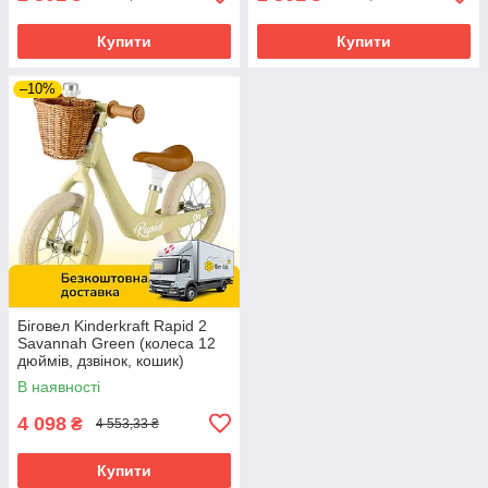
Купити
Купити
–10%
Біговел Kinderkraft Rapid 2
Savannah Green (колеса 12
дюймів, дзвінок, кошик)
В наявності
4 098
₴
4 553,33 ₴
Купити