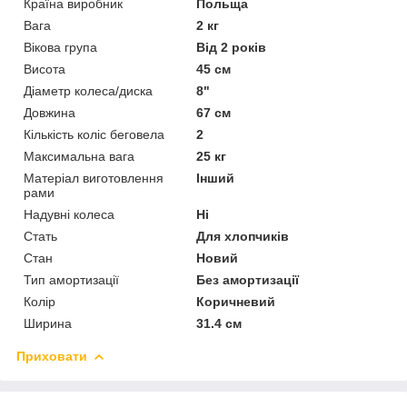
Країна виробник
Польща
Вага
2 кг
Вікова група
Від 2 років
Висота
45 см
Діаметр колеса/диска
8"
Довжина
67 см
Кількість коліс беговела
2
Максимальна вага
25 кг
Матеріал виготовлення
Інший
рами
Надувні колеса
Ні
Стать
Для хлопчиків
Стан
Новий
Тип амортизації
Без амортизації
Колір
Коричневий
Ширина
31.4 см
Приховати