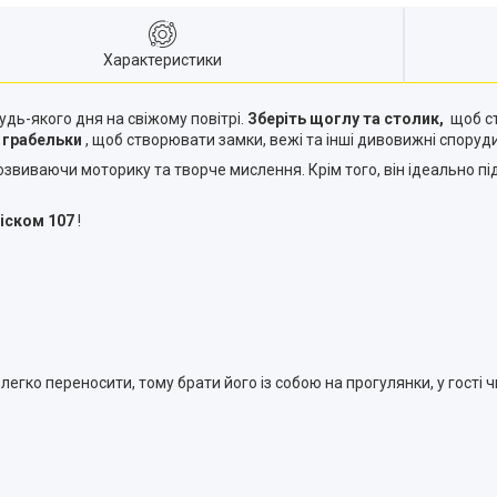
Характеристики
дь-якого дня на свіжому повітрі.
Зберіть щоглу та столик,
щоб ст
 грабельки
, щоб створювати замки, вежі та інші дивовижні споруди 
озвиваючи моторику та творче мислення. Крім того, він ідеально пі
піском 107
!
 легко переносити, тому брати його із собою на прогулянки, у гості 