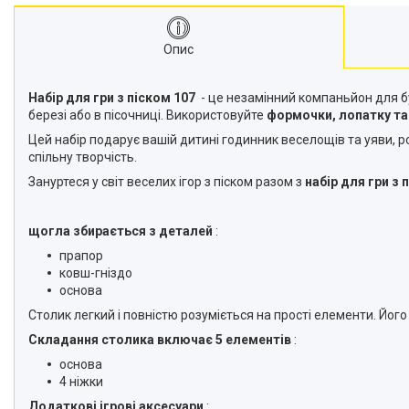
Опис
Набір для гри з піском 107
- це незамінний компаньйон для бу
березі або в пісочниці. Використовуйте
формочки, лопатку та
Цей набір подарує вашій дитині годинник веселощів та уяви, р
спільну творчість.
Зануртеся у світ веселих ігор з піском разом з
набір для гри з 
щогла збирається з деталей
:
прапор
ковш-гніздо
основа
Столик легкий і повністю розуміється на прості елементи. Його
Складання столика включає 5 елементів
:
основа
4 ніжки
Додаткові ігрові аксесуари
: