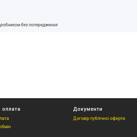
 виробником без попередження
і оплата
Документи
плата
Договір публічної оферти
обмін