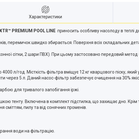
Характеристики
A XTR™ PREMIUM POOL LINE
приносить особливу насолоду в теплі дні
чків, перемичок швидко збирається. Поверхня всіх складальних дета
конної сітки, 2 шари ПВХ). При цьому застосовано передовий мето
0 л/год. Місткість фільтра вміщує 12 кг кварцового піску, який у 
бити через 5 л. Даний насос-фільтр забезпечує очищення на 30% які
 фарбою для тривалого запобігання іржі.
ою тенту. Включена в комплект підстилка, що захищає дно. Крім то
я сміттям, пилу та від сонячних променів.
рання води на фільтрацію.