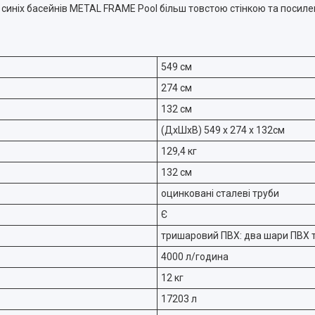
 синіх басейнів METAL FRAME Pool більш товстою стінкою та посил
549 см
274 см
132 см
(ДxШxВ) 549 x 274 x 132см
129,4 кг
132 см
оцинковані сталеві труби
Є
тришаровий ПВХ: два шари ПВХ т
4000 л/година
12 кг
17203 л