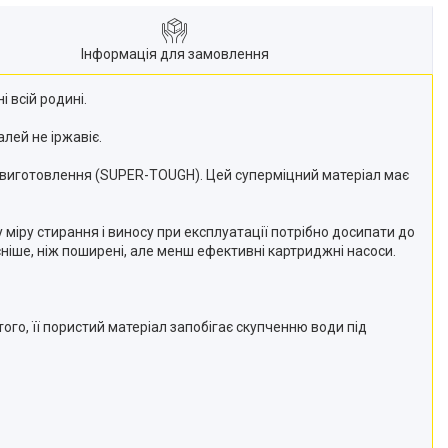
Інформація для замовлення
 всій родині.
лей не іржавіє.
д виготовлення (SUPER-TOUGH). Цей суперміцний матеріал має
міру стирання і виносу при експлуатації потрібно досипати до
сніше, ніж поширені, але менш ефективні картриджні насоси.
го, її пористий матеріал запобігає скупченню води під