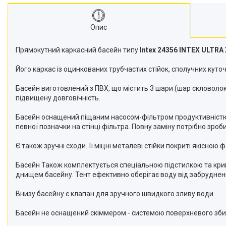
Опис
Прямокутний каркасний басейн типу
Intex 24356 INTEX ULTR
Його каркас із оцинкованих трубчастих стійок, сполучних куто
Басейн виготовлений з ПВХ, що містить 3 шари (шар скловоло
підвищену довговічність.
Басейн оснащений піщаним насосом-фільтром продуктивністю 400
певної позначки на стінці фільтра. Повну заміну потрібно зро
Є також зручні сходи. Її міцні металеві стійки покриті якісною
Басейн Також комплектується спеціальною підстилкою та кришк
днищем басейну. Тент ефективно оберігає воду від забрудненн
Внизу басейну є клапан для зручного швидкого зливу води.
Басейн не оснащений скіммером - системою поверхневого зби