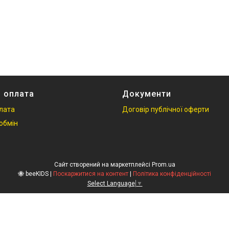
і оплата
Документи
плата
Договір публічної оферти
обмін
Сайт створений на маркетплейсі
Prom.ua
🐝 beeKIDS |
Поскаржитися на контент
|
Політика конфіденційності
Select Language
▼