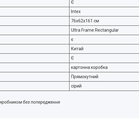
Є
Intex
76x62x161 см
Ultra Frame Rectangular
є
Китай
Є
картонна коробка
Прямокутний
сірий
 виробником без попередження