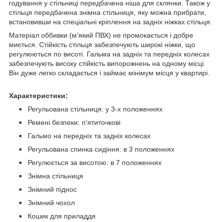
годування у стільниці передбачена ніша для склянки. Також у
стільця передбачена знімна стільниця, яку можна прибрати,
встановивши на спеціальні кріплення на задніх ніжках стільця.
Матеріал оббивки (м'який ПВХ) не промокається і добре
миється. Стійкість стільця забезпечують широкі ніжки, що
регулюються по висоті. Гальма на задніх та передніх колесах
забезпечують високу стійкість випорожнень на одному місці.
Він дуже легко складається і займає мінімум місця у квартирі.
Характеристики:
Регульована стільниця: у 3-х положеннях
Ремені безпеки: п'ятиточкові
Гальмо на передніх та задніх колесах
Регульована спинка сидіння: в 3 положеннях
Регулюється за висотою: в 7 положеннях
Знімна стільниця
Знімний піднос
Знімний чохол
Кошик для приладдя