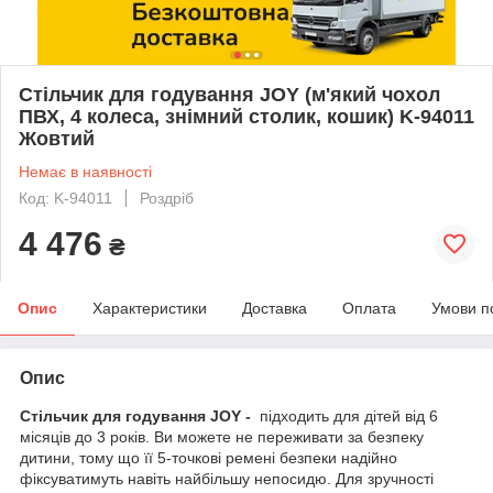
Стільчик для годування JOY (м'який чохол
ПВХ, 4 колеса, знімний столик, кошик) K-94011
Жовтий
Немає в наявності
Код: K-94011
Роздріб
4 476
₴
Опис
Характеристики
Доставка
Оплата
Умови п
Опис
Стільчик для годування JOY -
підходить для дітей від 6
місяців до 3 років. Ви можете не переживати за безпеку
дитини, тому що її 5-точкові ремені безпеки надійно
фіксуватимуть навіть найбільшу непосидю. Для зручності