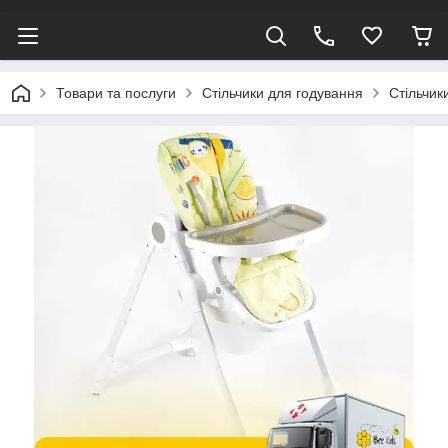
Товари та послуги
Стільчики для годування
Стільчик