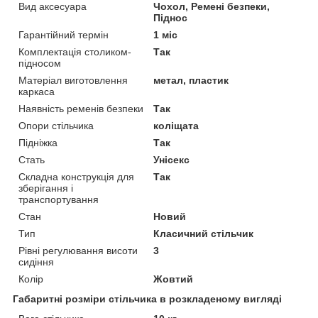
Вид аксесуара
Чохол, Ремені безпеки,
Піднос
Гарантійний термін
1 міс
Комплектація столиком-
Так
підносом
Матеріал виготовлення
метал, пластик
каркаса
Наявність ременів безпеки
Так
Опори стільчика
коліщата
Підніжка
Так
Стать
Унісекс
Складна конструкція для
Так
зберігання і
транспортування
Стан
Новий
Тип
Класичний стільчик
Рівні регулювання висоти
3
сидіння
Колір
Жовтий
Габаритні розміри стільчика в розкладеному вигляді