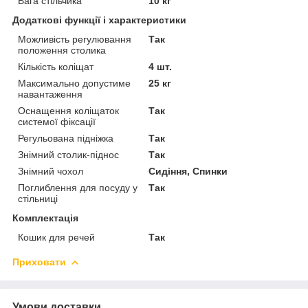
Вага стільчика
10 кг
Додаткові функції і характеристики
Можливість регулювання
Так
положення столика
Кількість коліщат
4 шт.
Максимально допустиме
25 кг
навантаження
Оснащення коліщаток
Так
системої фіксації
Регульована підніжка
Так
Знімний столик-піднос
Так
Знімний чохол
Сидіння, Спинки
Поглиблення для посуду у
Так
стільниці
Комплектація
Кошик для речей
Так
Приховати
Умови доставки