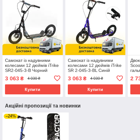
Самокат із надувними
Самокат із надувними
Двок
колесами 12 дюймів iTrike
колесами 12 дюймів iTrike
Scoo
SR2-045-3-B Чорний
SR 2-045-3-BL Синій
галь
керм
3 063
3 063
2 7
₴
₴
4 030 ₴
4 030 ₴
Сині
Купити
Купити
Акційні пропозиції та новинки
–24%