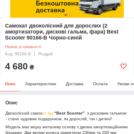
Самокат двоколісний для дорослих (2
амортизатори, дискові гальма, фара) Best
Scooter 90166-B Чорно-синій
Немає в наявності
Код: 90166-B
Роздріб
4 680
₴
Опис
Характеристики
Доставка
Оплата
Умови п
Опис
Двоколісний самок
ат від
“Best Scooter”
з дисковим гальмом
- стане чудовим подарунком, як дорослій, так і дитині!
Модель має міцну металеву основу з двома амортизаційними
блоками. Два великі колеса діаметром 230мм та 200 мм,