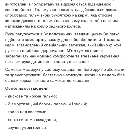
виготовлені з поліуретану та відрізняються підвищеною
зносостійкістю. Гальмування самокату здійснюється двома
способами: гальмівною рукояткою на кермі, яка стискає
колодки дискового гальма на задньому колесі, або ножним
натисканням на крило заднього колеса.
Руль регулюється в 3х положеннях, завдяки цьому Ви легко
підберете комфортну висоту для себе або дитини. Також на
кермі встановлений спеціальний затискач, який міцно фіксує
ручки та прибирає деренчання. М'які гумові грипси
забезпечать неймовірно комфортне та впевнене керування,
оскільки руки дитини не зісковзнуть з основи.
Самокат має зручну систему складання, його зручно зберігати
та транспортувати. Достатньо натиснути ногою на педаль біля
основи керма і скласти самокат до клацання.
Особливості моделі:
- дискове та ножне гальмо;
- 2 амортизаційні блоки - передній і задній;
- крила над колесами;
- легка система складання;
- зручні гумові грипси;