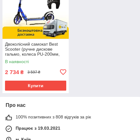
Двоколісний самокат Best
Scooter (ручне дискове
гальмо, колеса PU-200мм,
кермо 105см) BS-72725
В наявності
Синій
2 734
₴
3 597 ₴
Купити
Про нас
100% позитивних з 808 відгуків за рік
Працює з 19.03.2021
м. Київ