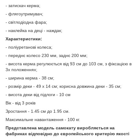
- затискач керма;
- флягоутримувач;
- світлодіодна фара;
- наклейка на деці - наждак;
Характеристики:
- поліуретанові колеса;
- переднє колесо 230 мм, заднє 200 мм;
- висота керма регулюється від 93 см до 103 см, з фіксацією в
3х положеннях;
- ширина керма - 38 см;
- розмір деки - 49 х 14 см; корисна довжина деки - 35 см;
- висота деки від підлоги - 10 см
Вік - від 3 років
Зростання - 1.45 см до 1.95 см.
Максимальне навантаження - 100 кг.
Представлена модель самокату виробляється на
фабриках відповідно до європейського критерію якості