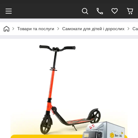
Товари та послуги
Самокати для дітей і дорослих
Са