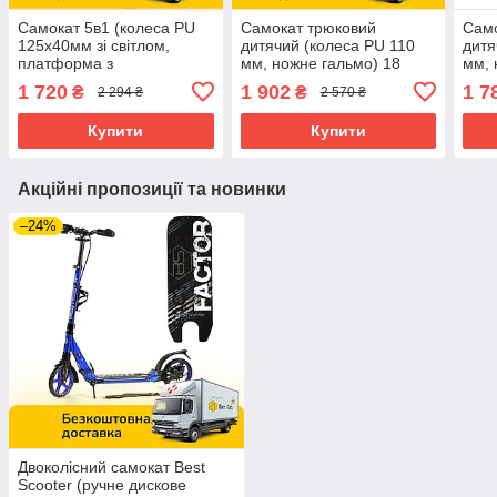
Самокат 5в1 (колеса PU
Самокат трюковий
Само
125х40мм зі світлом,
дитячий (колеса PU 110
дитя
платформа з
мм, ножне гальмо) 18
мм, 
підсвічуванням, звук,
Сині
1 720
1 902
1 7
₴
₴
2 294 ₴
2 570 ₴
бампер) Skyper J-25110
Бежевий
Купити
Купити
Акційні пропозиції та новинки
–24%
Двоколісний самокат Best
Scooter (ручне дискове