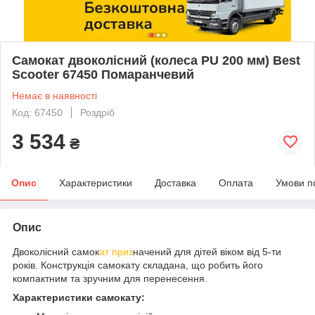
Самокат двоколісний (колеса PU 200 мм) Best
Scooter 67450 Помаранчевий
Немає в наявності
Код: 67450
Роздріб
3 534
₴
Опис
Характеристики
Доставка
Оплата
Умови п
Опис
Двоколісний самок
ат приз
начений для дітей віком від 5-ти
років. Конструкція самокату складана, що робить його
компактним та зручним для перенесення.
Характеристики самокату: