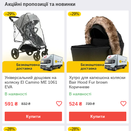
Акційні пропозиції та новинки
–29%
–29%
Універсальний дощовик на
Хутро для капюшона коляски
коляску El Camino ME 1061
Bair Hood Fur brown
EVA
Коричневе
В наявності
В наявності
591
524
₴
₴
832 ₴
739 ₴
Купити
Купити
–28%
–28%