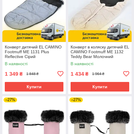
Конверт дитячий EL CAMINO
Конверт в коляску дитячий EL
Footmuff ME 1131 Plus
CAMINO Footmuff ME 1132
Reflective Сірий
Teddy Bear Молочний
В наявності
В наявності
1 349
1 434
₴
₴
1 848 ₴
1 964 ₴
Купити
Купити
–27%
–27%