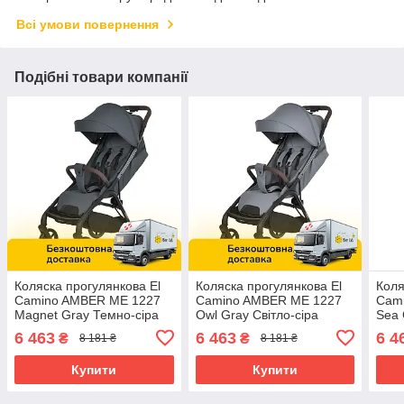
Всі умови повернення
Подібні товари компанії
Коляска прогулянкова El
Коляска прогулянкова El
Коля
Camino AMBER ME 1227
Camino AMBER ME 1227
Cam
Magnet Gray Темно-сіра
Owl Gray Світло-сіра
Sea 
6 463
6 463
6 4
₴
₴
8 181 ₴
8 181 ₴
Купити
Купити