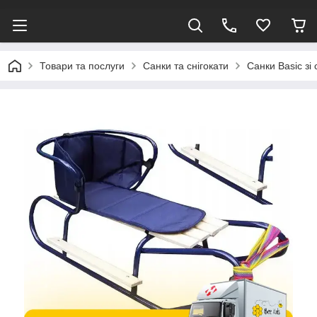
Товари та послуги
Санки та снігокати
Санки Basic зі