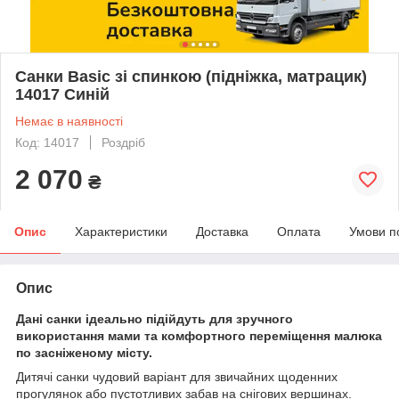
Санки Basic зі спинкою (підніжка, матрацик)
14017 Синій
Немає в наявності
Код: 14017
Роздріб
2 070
₴
Опис
Характеристики
Доставка
Оплата
Умови п
Опис
Дані санки ідеально підійдуть для зручного
використання мами та комфортного переміщення малюка
по засніженому місту.
Дитячі санки чудовий варіант для звичайних щоденних
прогулянок або пустотливих забав на снігових вершинах.