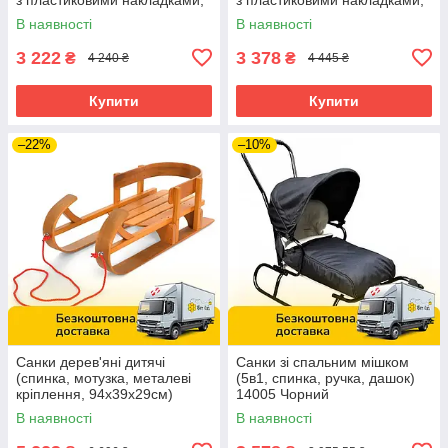
складаються, 92х38х27см)
101,5х36,5х39см) JSXQ-21F
В наявності
В наявності
JSXQ-21G
3 222
3 378
₴
₴
4 240 ₴
4 445 ₴
Купити
Купити
–22%
–10%
Санки дерев'яні дитячі
Санки зі спальним мішком
(спинка, мотузка, металеві
(5в1, спинка, ручка, дашок)
кріплення, 94х39х29см)
14005 Чорний
JSXQ-23
В наявності
В наявності