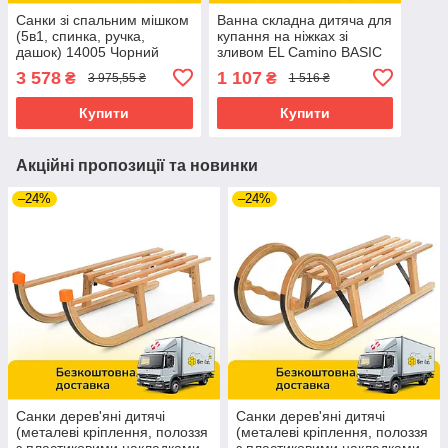
Санки зі спальним мішком
Ванна складна дитяча для
(5в1, спинка, ручка,
купання на ніжках зі
дашок) 14005 Чорний
зливом EL Camino BASIC
(довжина 78см) ME 1152
3 578
1 107
₴
₴
3 975,55 ₴
1 516 ₴
Blue Синя
Купити
Купити
Акційні пропозиції та новинки
–24%
–24%
Санки дерев'яні дитячі
Санки дерев'яні дитячі
(металеві кріплення, полоззя
(металеві кріплення, полоззя
з пластиковими накладками,
з пластиковими накладками,