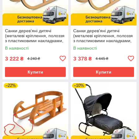
Санки дерев'яні дитячі
Санки дерев'яні дитячі
(металеві кріплення, полоззя
(металеві кріплення, полоззя
з пластиковими накладками,
з пластиковими накладками,
складаються, 92х38х27см)
101,5х36,5х39см) JSXQ-21F
В наявності
В наявності
JSXQ-21G
3 222
3 378
₴
₴
4 240 ₴
4 445 ₴
Купити
Купити
–22%
–10%