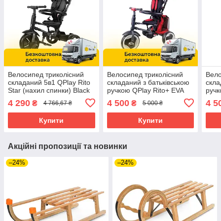
Велосипед триколісний
Велосипед триколісний
Вело
складаний 5в1 QPlay Rito
складаний з батьківською
скла
Star (нахил спинки) Black
ручкою QPlay Rito+ EVA
ручк
Чорний
(колеса EVA, сумочка для
(кол
4 290
4 500
4 5
₴
₴
4 766,67 ₴
5 000 ₴
іграшок) Red Червоний
ігра
Купити
Купити
Акційні пропозиції та новинки
–24%
–24%