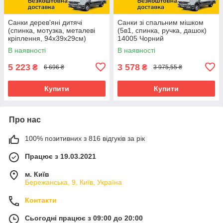
Санки дерев'яні дитячі
Санки зі спальним мішком
(спинка, мотузка, металеві
(5в1, спинка, ручка, дашок)
кріплення, 94х39х29см)
14005 Чорний
JSXQ-23
В наявності
В наявності
5 223
3 578
₴
₴
6 696 ₴
3 975,55 ₴
Купити
Купити
Про нас
100% позитивних з 816 відгуків за рік
Працює з 19.03.2021
м. Київ
Бережанська, 9, Київ, Україна
Контакти
Сьогодні працює з 09:00 до 20:00