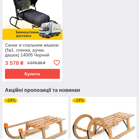
Санки зі спальним мішком
(5в1, спинка, ручка,
дашок) 14005 Чорний
3 578
₴
3 975,55 ₴
Купити
Акційні пропозиції та новинки
–24%
–24%