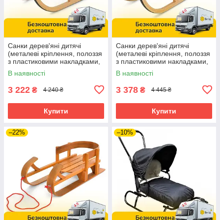
Санки дерев'яні дитячі
Санки дерев'яні дитячі
(металеві кріплення, полоззя
(металеві кріплення, полоззя
з пластиковими накладками,
з пластиковими накладками,
складаються, 92х38х27см)
101,5х36,5х39см) JSXQ-21F
В наявності
В наявності
JSXQ-21G
3 222
3 378
₴
₴
4 240 ₴
4 445 ₴
Купити
Купити
–22%
–10%