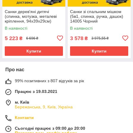
Санки дерев'яні дитячі
Санки зі спальним мішком
(спинка, мотузка, металеві
(5в1, спинка, ручка, дашок)
кріплення, 94х39х29см)
14005 Чорний
JSXQ-23
В наявності
В наявності
5 223
3 578
₴
₴
6 696 ₴
3 975,55 ₴
Купити
Купити
Про нас
99% позитивних з 807 відгуків за рік
Працює з 19.03.2021
м. Київ
Бережанська, 9, Київ, Україна
Контакти
Сьогодні працює з 09:00 до 20:00
Показати весь графік роботи