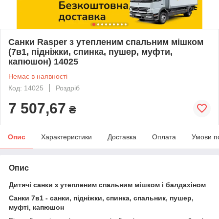
Санки Rasper з утепленим спальним мішком
(7в1, підніжки, спинка, пушер, муфти,
капюшон) 14025
Немає в наявності
Код: 14025
Роздріб
7 507,67
₴
Опис
Характеристики
Доставка
Оплата
Умови п
Опис
Дитячі санки з утепленим спальним мішком і балдахіном
Санки 7в1 - санки, підніжки, спинка, спальник, пушер,
муфті, капюшон