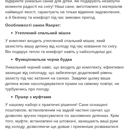
Відкрийте унікальні санки для дітей, які подарують незабутні
моменти радості на снігу! Наші сани, виготовлені з матеріалів
найвищої якості, гарантують не тільки відмінне задоволення,
а й безпеку та комфорт під час зимових пригод.
Особливості санок Rasper:
Утеплений спальний мішок
У комплект входить утеплений спальний мішок, який
захистить вашу дитину від холоду під час ковзання по снігу.
Він подарує тепло та комфорт навіть у найхолодніші дні.
Функціональна чорна будка
Унікальний чорний навіс, що входить до комплекту, ефективно
захищає від снігопаду, що забезпечує додатковий рівень
захисту під час катання на санках. Завдяки цьому ваша
дитина може насолоджуватися іграми на свіжому повітрі, не
турбуючись про погоду.
Пушер з муфтами
У нашому наборі є практичні рішення! Сани оснащені
поштовхом, встановленим на задній частині санчат, що
дозволяє зручно пересуватися по засніжених ділянках. Крім
того, муфти, встановлені на штовхачі, захищають ваші руки
від холоду, дозволяючи ще довше і приємніше розважатися