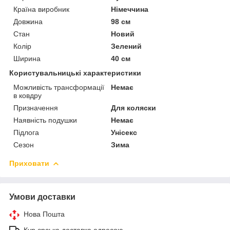
Країна виробник
Німеччина
Довжина
98 см
Стан
Новий
Колір
Зелений
Ширина
40 см
Користувальницькі характеристики
Можливість трансформації
Немає
в ковдру
Призначення
Для коляски
Наявність подушки
Немає
Підлога
Унісекс
Сезон
Зима
Приховати
Умови доставки
Нова Пошта
Кур єрська доставка адресою