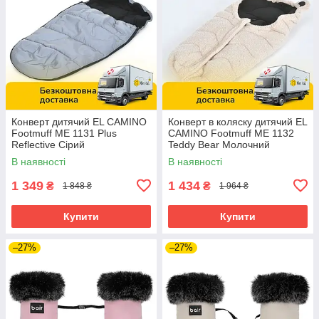
Конверт дитячий EL CAMINO
Конверт в коляску дитячий EL
Footmuff ME 1131 Plus
CAMINO Footmuff ME 1132
Reflective Сірий
Teddy Bear Молочний
В наявності
В наявності
1 349
1 434
₴
₴
1 848 ₴
1 964 ₴
Купити
Купити
–27%
–27%