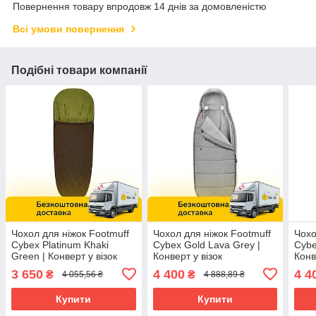
Повернення товару впродовж 14 днів за домовленістю
Всі умови повернення
Подібні товари компанії
Чохол для ніжок Footmuff
Чохол для ніжок Footmuff
Чохо
Cybex Platinum Khaki
Cybex Gold Lava Grey |
Cybe
Green | Конверт у візок
Конверт у візок
Конв
3 650
4 400
4 4
₴
₴
4 055,56 ₴
4 888,89 ₴
Купити
Купити