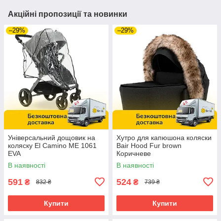
Акційні пропозиції та новинки
–29%
–29%
Універсальний дощовик на
Хутро для капюшона коляски
коляску El Camino ME 1061
Bair Hood Fur brown
EVA
Коричневе
В наявності
В наявності
591
524
₴
₴
832 ₴
739 ₴
Купити
Купити