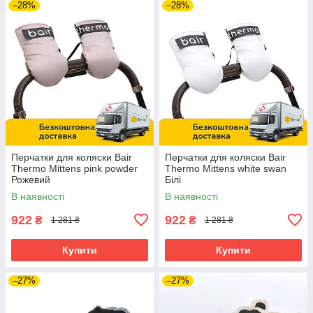
–28%
–28%
Перчатки для коляски Bair
Перчатки для коляски Bair
Thermo Mittens pink powder
Thermo Mittens white swan
Рожевий
Білі
В наявності
В наявності
922
922
₴
₴
1 281 ₴
1 281 ₴
Купити
Купити
–27%
–27%