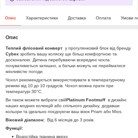
Опис
Характеристики
Доставка
Оплата
Умови п
Опис
Теплий флісовий конверт
у прогулянковий блок від бренду
Cybex
зробить вашу коляску ще більш комфортною та
досконалою. Дитина перебуваючи всередині чохла
почуватиметься затишно, а батьки можуть не перейматися
мінливістю погоди.
Чохол рекомендується використовувати в температурному
режимі від 10 до 10 градусів. Чохол можна прати при
температурі 30°С.
Ви також можете вибрати свій
Platinum Footmuff
в дизайні
наших модних колекцій або спільного дизайну, додавши
кольори та ідеально поєднуючи ваш візок Priam або Mios.
Віковий діапазон:
Від 6 місяців до 3 років.
Функції:
Водостійка тканина верху.