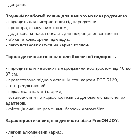
- дощовик.
Зручний глибокий кошик для вашого новонародженого:
- підходить для використання від народження,
- простора, з висувним тентом,
- додаткова сітчаста область для покращеної вентиляції,
- м'яка та комфортна підкладка,
- легко встановлюється на каркас коляски.
Перше дитяче автокрісло для безпечної подорожі:
- підходить для немовлят з народження або зростом від 40 до
87 см,
- протестовано згідно з останнім стандартом ECE R129,
- тент регульований,
- підкладка з пам'яті форми,
- встановлення на каркас коляски за допомогою включених
адаптерів,
- фіксація сидіння ременями безпеки автомобіля.
Характеристики сидіння дитячого візка FreeON JOY:
- легкий алюмінієвий каркас,