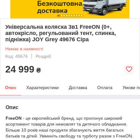
Універсальна коляска 3в1 FreeON (0+,
автокрісло, регульований тент, спинка,
підніжка) JOY Grey 49676 Сіра
Немає в наявності
Код: 49676
Роздріб
24 999
₴
Опис
Характеристики
Доставка
Оплата
Умови п
Опис
FreeON
- це європейський бренд, що пропонує широкий
асортимент товарів для немовлят та дитячого обладнання.
Більше 10 років наші продукти збагачують життя багатьох
батьків та дітей. Увімкніть свободу та турботу разом з FreeON.