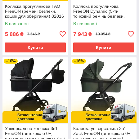
Коляска прогулянкова TAO
Коляска прогулянкова
FreeON (ремені безпеки,
FreeON Dynamic (5-ти
кошик для зберігання) 82016
точковий ремінь безпеки,
Жовтий
регул. підніжка) Рожева
В наявності
В наявності
5 886
7 943
₴
₴
7 546 ₴
10 054 ₴
Купити
Купити
–16%
–16%
Універсальна коляска 3в1
Коляска універсальна 3в1
FreeON (автокрісло 0+,
Zack FreeON (автокрісло 0+,
практична сумка, кошик) Zack
практична сумка, кошик)