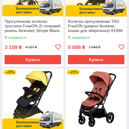
Прогулянкова коляска-
Коляска прогулянкова TAO
тростина FreeON (5-точковий
FreeON (ремені безпеки,
ремінь безпеки) Simple Black-
кошик для зберігання) 81996
Blue 8556 Чорно-блакитна
Зелена
В наявності
В наявності
3 159
5 886
₴
₴
4 157 ₴
7 546 ₴
Купити
Купити
–22%
–21%