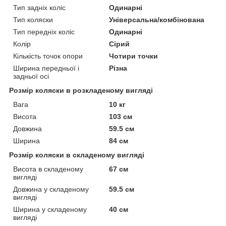
Тип задніх коліс
Одинарні
Тип коляски
Універсальна/комбінована
Тип передніх коліс
Одинарні
Колір
Сірий
Кількість точок опори
Чотири точки
Ширина передньої і
Різна
задньої осі
Розмір коляски в розкладеному вигляді
Вага
10 кг
Висота
103 см
Довжина
59.5 см
Ширина
84 см
Розмір коляски в складеному вигляді
Висота в складеному
67 см
вигляді
Довжина у складеному
59.5 см
вигляді
Ширина у складеному
40 см
вигляді