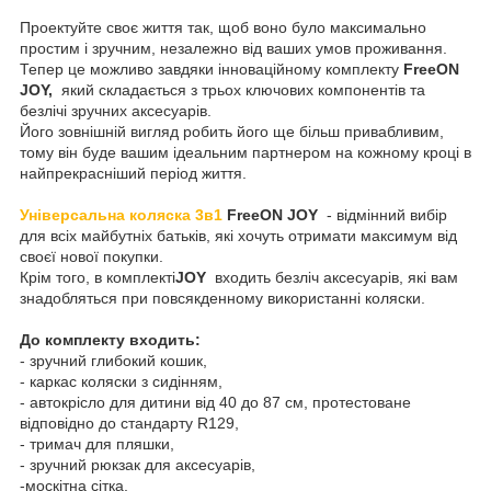
Проектуйте своє життя так, щоб воно було максимально
простим і зручним, незалежно від ваших умов проживання.
Тепер це можливо завдяки інноваційному комплекту
FreeON
JOY,
який складається з трьох ключових компонентів та
безлічі зручних аксесуарів.
Його зовнішній вигляд робить його ще більш привабливим,
тому він буде вашим ідеальним партнером на кожному кроці в
найпрекрасніший період життя.
Універсальна коляска 3в1
FreeON JOY
- відмінний вибір
для всіх майбутніх батьків, які хочуть отримати максимум від
своєї нової покупки.
Крім того, в комплекті
JOY
входить безліч аксесуарів, які вам
знадобляться при повсякденному використанні коляски.
До комплекту входить:
- зручний глибокий кошик,
- каркас коляски з сидінням,
- автокрісло для дитини від 40 до 87 см, протестоване
відповідно до стандарту R129,
- тримач для пляшки,
- зручний рюкзак для аксесуарів,
-москітна сітка,