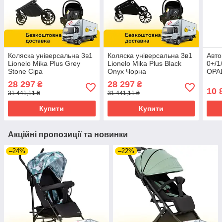
Коляска універсальна 3в1
Коляска універсальна 3в1
Авто
Lionelo Mika Plus Grey
Lionelo Mika Plus Black
0+/1
Stone Сіра
Onyx Чорна
OPAL
28 297
28 297
₴
₴
10 
31 441,11 ₴
31 441,11 ₴
Купити
Купити
Акційні пропозиції та новинки
–24%
–22%