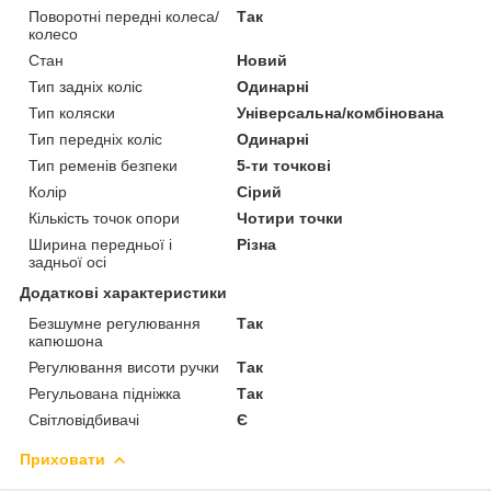
Поворотні передні колеса/
Так
колесо
Стан
Новий
Тип задніх коліс
Одинарні
Тип коляски
Універсальна/комбінована
Тип передніх коліс
Одинарні
Тип ременів безпеки
5-ти точкові
Колір
Сірий
Кількість точок опори
Чотири точки
Ширина передньої і
Різна
задньої осі
Додаткові характеристики
Безшумне регулювання
Так
капюшона
Регулювання висоти ручки
Так
Регульована підніжка
Так
Світловідбивачі
Є
Приховати