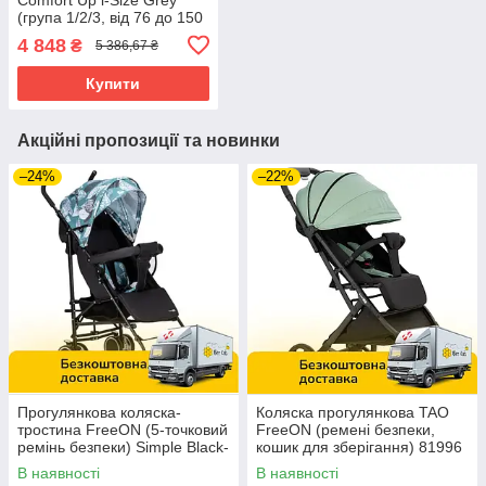
(група 1/2/3, від 76 до 150
см, 9-36 кг)
4 848
₴
5 386,67 ₴
Купити
Акційні пропозиції та новинки
–24%
–22%
Прогулянкова коляска-
Коляска прогулянкова TAO
тростина FreeON (5-точковий
FreeON (ремені безпеки,
ремінь безпеки) Simple Black-
кошик для зберігання) 81996
Blue 8556 Чорно-блакитна
Зелена
В наявності
В наявності