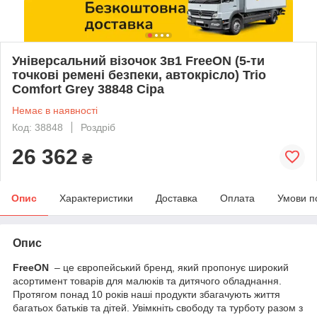
Універсальний візочок 3в1 FreeON (5-ти
точкові ремені безпеки, автокрісло) Trio
Comfort Grey 38848 Сіра
Немає в наявності
Код: 38848
Роздріб
26 362
₴
Опис
Характеристики
Доставка
Оплата
Умови п
Опис
FreeON
– це європейський бренд, який пропонує широкий
асортимент товарів для малюків та дитячого обладнання.
Протягом понад 10 років наші продукти збагачують життя
багатьох батьків та дітей. Увімкніть свободу та турботу разом з