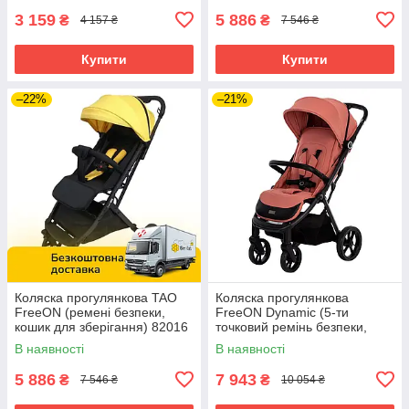
3 159
5 886
₴
₴
4 157 ₴
7 546 ₴
Купити
Купити
–22%
–21%
Коляска прогулянкова TAO
Коляска прогулянкова
FreeON (ремені безпеки,
FreeON Dynamic (5-ти
кошик для зберігання) 82016
точковий ремінь безпеки,
Жовтий
регул. підніжка) Рожева
В наявності
В наявності
5 886
7 943
₴
₴
7 546 ₴
10 054 ₴