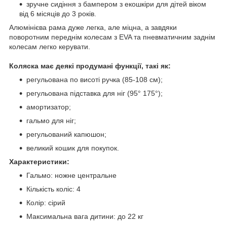
зручне сидіння з бампером з екошкіри для дітей віком
від 6 місяців до 3 років.
Алюмінієва рама дуже легка, але міцна, а завдяки
поворотним переднім колесам з EVA та пневматичним заднім
колесам легко керувати.
Коляска має деякі продумані функції, такі як:
регульована по висоті ручка (85-108 см);
регульована підставка для ніг (95° 175°);
амортизатор;
гальмо для ніг;
регульований капюшон;
великий кошик для покупок.
Характеристики:
Гальмо: ножне центральне
Кількість коліс: 4
Колір: сірий
Максимальна вага дитини: до 22 кг