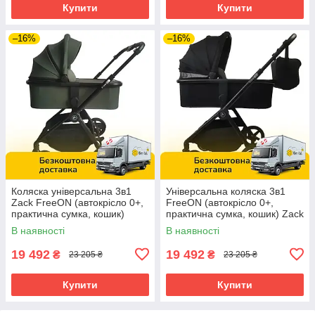
Купити
Купити
–16%
–16%
Коляска універсальна 3в1
Універсальна коляска 3в1
Zack FreeON (автокрісло 0+,
FreeON (автокрісло 0+,
практична сумка, кошик)
практична сумка, кошик) Zack
81972 Оливкова
Black 80685 Чорна
В наявності
В наявності
19 492
19 492
₴
₴
23 205 ₴
23 205 ₴
Купити
Купити