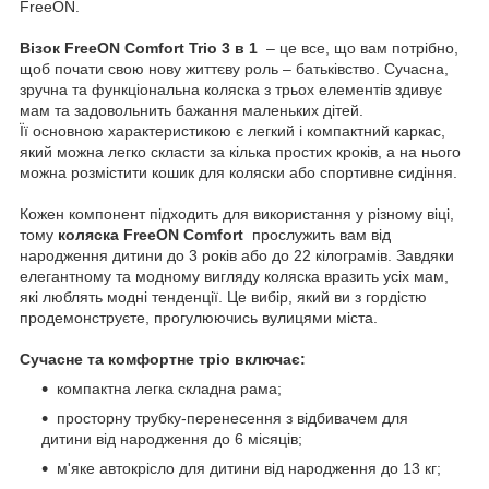
FreeON.
Візок FreeON Comfort Trio 3 в 1
– це все, що вам потрібно,
щоб почати свою нову життєву роль – батьківство. Сучасна,
зручна та функціональна коляска з трьох елементів здивує
мам та задовольнить бажання маленьких дітей.
Її основною характеристикою є легкий і компактний каркас,
який можна легко скласти за кілька простих кроків, а на нього
можна розмістити кошик для коляски або спортивне сидіння.
Кожен компонент підходить для використання у різному віці,
тому
коляска FreeON Comfort
прослужить вам від
народження дитини до 3 років або до 22 кілограмів. Завдяки
елегантному та модному вигляду коляска вразить усіх мам,
які люблять модні тенденції. Це вибір, який ви з гордістю
продемонструєте, прогулюючись вулицями міста.
Сучасне та комфортне тріо включає:
компактна легка складна рама;
просторну трубку-перенесення з відбивачем для
дитини від народження до 6 місяців;
м'яке автокрісло для дитини від народження до 13 кг;