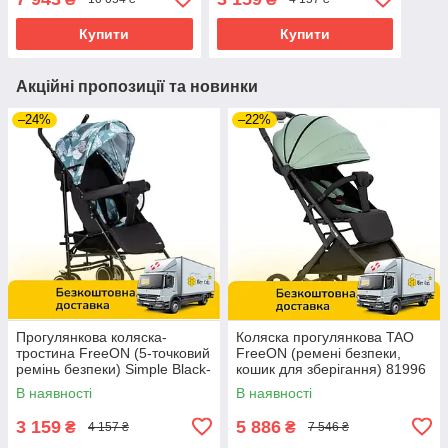
Чорно-блакитна
Купити
Купити
Акційні пропозиції та новинки
–24%
–22%
Прогулянкова коляска-
Коляска прогулянкова TAO
тростина FreeON (5-точковий
FreeON (ремені безпеки,
ремінь безпеки) Simple Black-
кошик для зберігання) 81996
Blue 8556 Чорно-блакитна
Зелена
В наявності
В наявності
3 159
5 886
₴
₴
4 157 ₴
7 546 ₴