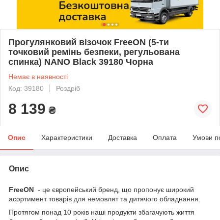
Прогулянковий візочок FreeON (5-ти
точковий ремінь безпеки, регульована
спинка) NANO Black 39180 Чорна
Немає в наявності
Код: 39180
Роздріб
8 139
₴
Опис
Характеристики
Доставка
Оплата
Умови п
Опис
FreeON
- це європейський бренд, що пропонує широкий
асортимент товарів для немовлят та дитячого обладнання.
Протягом понад 10 років наші продукти збагачують життя