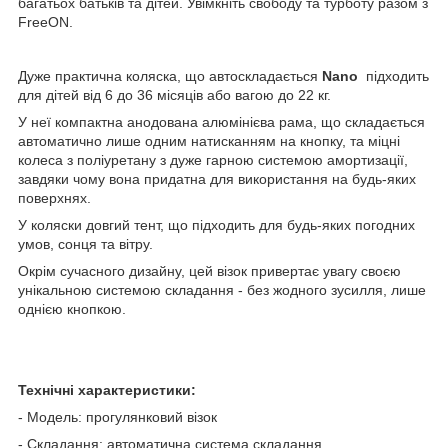
багатьох батьків та дітей. Увімкніть свободу та турботу разом з
FreeON.
Дуже практична коляска, що автоскладається
Nano
підходить
для дітей від 6 до 36 місяців або вагою до 22 кг.
У неї компактна анодована алюмінієва рама, що складається
автоматично лише одним натисканням на кнопку, та міцні
колеса з поліуретану з дуже гарною системою амортизації,
завдяки чому вона придатна для використання на будь-яких
поверхнях.
У коляски довгий тент, що підходить для будь-яких погодних
умов, сонця та вітру.
Окрім сучасного дизайну, цей візок привертає увагу своєю
унікальною системою складання - без жодного зусилля, лише
однією кнопкою.
Технічні характеристики:
- Модель: прогулянковий візок
- Складання: автоматична система складання