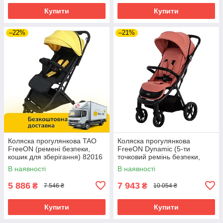
Купити
Купити
–22%
–21%
Коляска прогулянкова TAO
Коляска прогулянкова
FreeON (ремені безпеки,
FreeON Dynamic (5-ти
кошик для зберігання) 82016
точковий ремінь безпеки,
Жовтий
регул. підніжка) Рожева
В наявності
В наявності
5 886
7 943
₴
₴
7 546 ₴
10 054 ₴
Купити
Купити