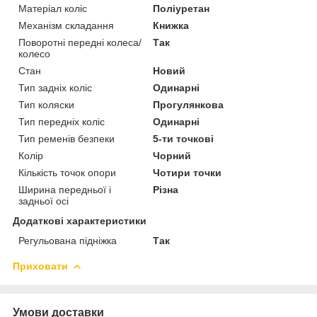
Матеріал коліс
Поліуретан
Механізм складання
Книжка
Поворотні передні колеса/
Так
колесо
Стан
Новий
Тип задніх коліс
Одинарні
Тип коляски
Прогулянкова
Тип передніх коліс
Одинарні
Тип ременів безпеки
5-ти точкові
Колір
Чорний
Кількість точок опори
Чотири точки
Ширина передньої і
Різна
задньої осі
Додаткові характеристики
Регульована підніжка
Так
Приховати
Умови доставки