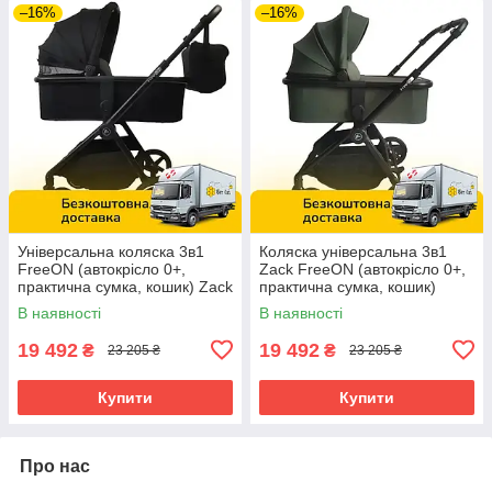
–16%
–16%
Універсальна коляска 3в1
Коляска універсальна 3в1
FreeON (автокрісло 0+,
Zack FreeON (автокрісло 0+,
практична сумка, кошик) Zack
практична сумка, кошик)
Black 80685 Чорна
81972 Оливкова
В наявності
В наявності
19 492
19 492
₴
₴
23 205 ₴
23 205 ₴
Купити
Купити
Про нас