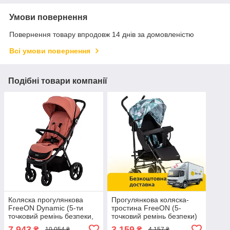
Умови повернення
Повернення товару впродовж 14 днів за домовленістю
Всі умови повернення
Подібні товари компанії
Коляска прогулянкова
Прогулянкова коляска-
FreeON Dynamic (5-ти
тростина FreeON (5-
точковий ремінь безпеки,
точковий ремінь безпеки)
регул. підніжка) Рожева
Simple Black-Blue 8556
7 943
3 159
₴
₴
10 054 ₴
4 157 ₴