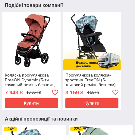
Подібні товари компанії
Коляска прогулянкова
Прогулянкова коляска-
FreeON Dynamic (5-ти
тростина FreeON (5-
точковий ремінь безпеки,
точковий ремінь безпеки)
регул. підніжка) Рожева
Simple Black-Blue 8556
7 943
3 159
₴
₴
10 054 ₴
4 157 ₴
Чорно-блакитна
Купити
Купити
Акційні пропозиції та новинки
–24%
–22%