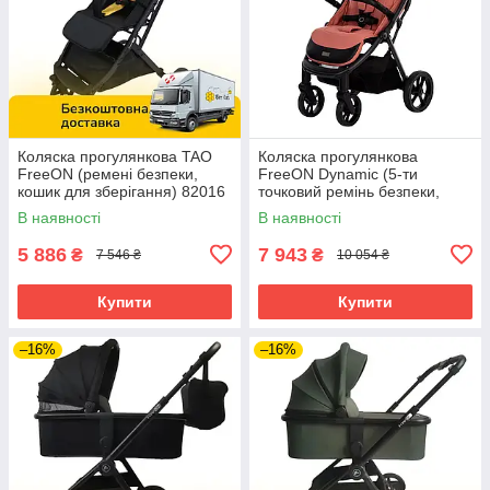
Коляска прогулянкова TAO
Коляска прогулянкова
FreeON (ремені безпеки,
FreeON Dynamic (5-ти
кошик для зберігання) 82016
точковий ремінь безпеки,
Жовтий
регул. підніжка) Рожева
В наявності
В наявності
5 886
7 943
₴
₴
7 546 ₴
10 054 ₴
Купити
Купити
–16%
–16%