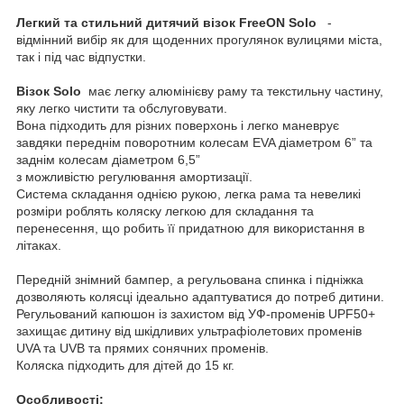
Легкий та стильний дитячий візок FreeON Solo
-
відмінний вибір як для щоденних прогулянок вулицями міста,
так і під час відпустки.
Візок Solo
має легку алюмінієву раму та текстильну частину,
яку легко чистити та обслуговувати.
Вона підходить для різних поверхонь і легко маневрує
завдяки переднім поворотним колесам EVA діаметром 6” та
заднім колесам діаметром 6,5”
з можливістю регулювання амортизації.
Система складання однією рукою, легка рама та невеликі
розміри роблять коляску легкою для складання та
перенесення, що робить її придатною для використання в
літаках.
Передній знімний бампер, а регульована спинка і підніжка
дозволяють колясці ідеально адаптуватися до потреб дитини.
Регульований капюшон із захистом від УФ-променів UPF50+
захищає дитину від шкідливих ультрафіолетових променів
UVA та UVB та прямих сонячних променів.
Коляска підходить для дітей до 15 кг.
Особливості: