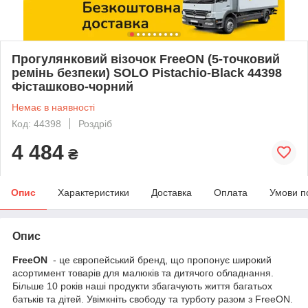
Прогулянковий візочок FreeON (5-точковий
ремінь безпеки) SOLO Pistachio-Black 44398
Фісташково-чорний
Немає в наявності
Код: 44398
Роздріб
4 484
₴
Опис
Характеристики
Доставка
Оплата
Умови п
Опис
FreeON
- це європейський бренд, що пропонує широкий
асортимент товарів для малюків та дитячого обладнання.
Більше 10 років наші продукти збагачують життя багатьох
батьків та дітей. Увімкніть свободу та турботу разом з FreeON.