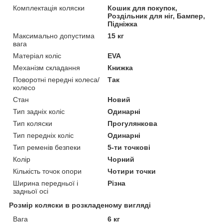
Комплектація коляски
Кошик для покупок,
Роздільник для ніг, Бампер,
Підніжка
Максимально допустима
15 кг
вага
Матеріал коліс
EVA
Механізм складання
Книжка
Поворотні передні колеса/
Так
колесо
Стан
Новий
Тип задніх коліс
Одинарні
Тип коляски
Прогулянкова
Тип передніх коліс
Одинарні
Тип ременів безпеки
5-ти точкові
Колір
Чорний
Кількість точок опори
Чотири точки
Ширина передньої і
Різна
задньої осі
Розмір коляски в розкладеному вигляді
Вага
6 кг