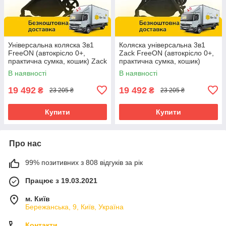
Універсальна коляска 3в1
Коляска універсальна 3в1
FreeON (автокрісло 0+,
Zack FreeON (автокрісло 0+,
практична сумка, кошик) Zack
практична сумка, кошик)
Black 80685 Чорна
81972 Оливкова
В наявності
В наявності
19 492
19 492
₴
₴
23 205 ₴
23 205 ₴
Купити
Купити
Про нас
99% позитивних з 808 відгуків за рік
Працює з 19.03.2021
м. Київ
Бережанська, 9, Київ, Україна
Контакти