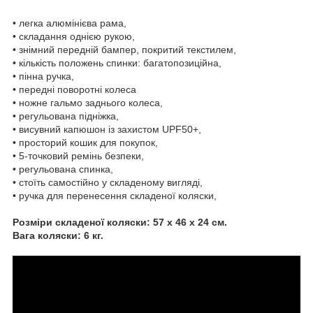
• легка алюмінієва рама,
• складання однією рукою,
• знімний передній бампер, покритий текстилем,
• кількість положень спинки: багатопозиційна,
• пінна ручка,
• передні поворотні колеса
• ножне гальмо заднього колеса,
• регульована підніжка,
• висувний капюшон із захистом UPF50+,
• просторий кошик для покупок,
• 5-точковий ремінь безпеки,
• регульована спинка,
• стоїть самостійно у складеному вигляді,
• ручка для перенесення складеної коляски,
Розміри складеної коляски: 57 x 46 x 24 см.
Вага коляски: 6 кг.