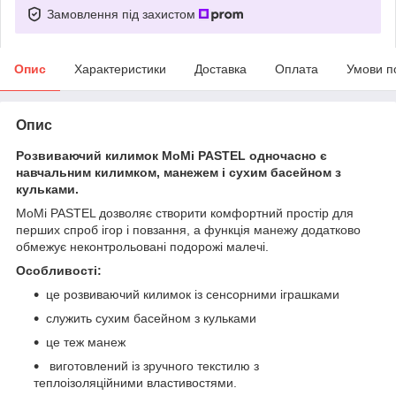
Замовлення під захистом
Опис
Характеристики
Доставка
Оплата
Умови п
Опис
Розвиваючий килимок MoMi PASTEL одночасно є
навчальним килимком, манежем і сухим басейном з
кульками.
MoMi PASTEL дозволяє створити комфортний простір для
перших спроб ігор і повзання, а функція манежу додатково
обмежує неконтрольовані подорожі малечі.
Особливості:
це розвиваючий килимок із сенсорними іграшками
служить сухим басейном з кульками
це теж манеж
виготовлений із зручного текстилю з
теплоізоляційними властивостями.