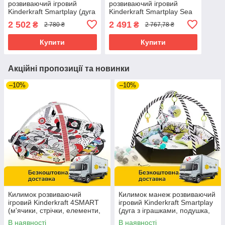
розвиваючий ігровий
розвиваючий ігровий
Kinderkraft Smartplay (дуга
Kinderkraft Smartplay Sea
з іграшками, подушка,
(дуга з іграшками,
2 502
2 491
₴
₴
2 780 ₴
2 767,78 ₴
м'ячики)
подушка, м'ячики)
Купити
Купити
Акційні пропозиції та новинки
–10%
–10%
Килимок розвиваючий
Килимок манеж розвиваючий
ігровий Kinderkraft 4SMART
ігровий Kinderkraft Smartplay
(м'ячики, стрічки, елементи,
(дуга з іграшками, подушка,
що шелестіть, картки,
м'ячики)
В наявності
В наявності