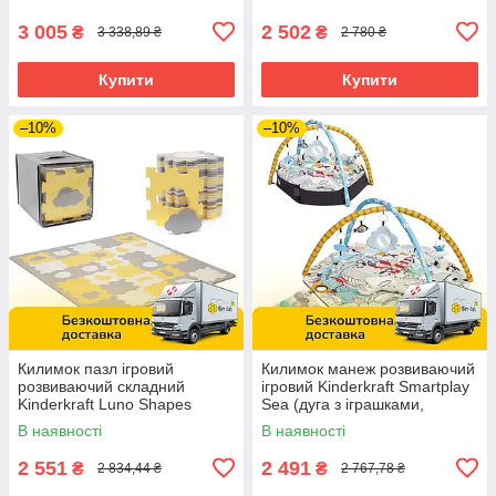
дзеркало)
3 005
2 502
₴
₴
3 338,89 ₴
2 780 ₴
Купити
Купити
–10%
–10%
Килимок пазл ігровий
Килимок манеж розвиваючий
розвиваючий складний
ігровий Kinderkraft Smartplay
Kinderkraft Luno Shapes
Sea (дуга з іграшками,
Yellow (30 елементів,
подушка, м'ячики)
В наявності
В наявності
185х165см)
2 551
2 491
₴
₴
2 834,44 ₴
2 767,78 ₴