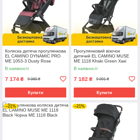
Коляска дитяча прогулянкова
Прогулянковий візочок
EL CAMINO DYNAMIC PRO
дитячий EL CAMINO MUSE
ME 1053-3 Dusty Rose
ME 1118 Khaki Green Хакі
Темно-рожева
В наявності
В наявності
7 174
7 182
₴
₴
9 080 ₴
9 091 ₴
Купити
Купити
–21%
–21%