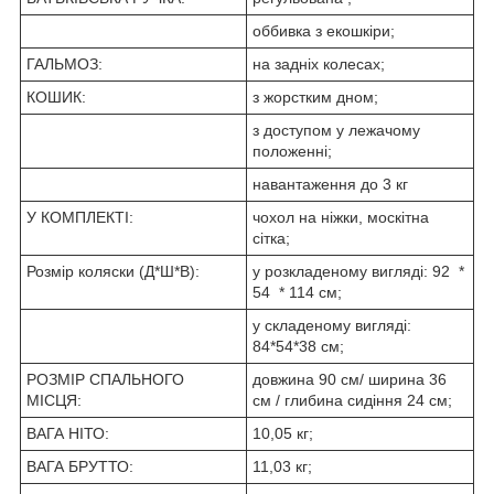
оббивка з екошкіри;
ГАЛЬМОЗ:
на задніх колесах;
КОШИК:
з жорстким дном;
з доступом у лежачому
положенні;
навантаження до 3 кг
У КОМПЛЕКТІ:
чохол на ніжки, москітна
сітка;
Розмір коляски (Д*Ш*В):
у розкладеному вигляді: 92 *
54 * 114 см;
у складеному вигляді:
84*54*38 см;
РОЗМІР СПАЛЬНОГО
довжина 90 см/ ширина 36
МІСЦЯ:
см / глибина сидіння 24 см;
ВАГА НІТО:
10,05 кг;
ВАГА БРУТТО:
11,03 кг;