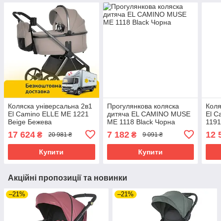
Коляска універсальна 2в1
Прогулянкова коляска
Коля
El Camino ELLE ME 1221
дитяча EL CAMINO MUSE
El 
Beige Бежева
ME 1118 Black Чорна
1191
Беж
17 624
7 182
12 
₴
₴
20 981 ₴
9 091 ₴
Купити
Купити
Акційні пропозиції та новинки
–21%
–21%