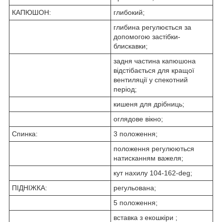
КАПЮШОН:
глибокий;
глибина регулюється за
допомогою застібки-
блискавки;
задня частина капюшона
відстібається для кращої
вентиляції у спекотний
період;
кишеня для дрібниць;
оглядове вікно;
Спинка:
3 положення;
положення регулюються
натисканням важеля;
кут нахилу 104-162-deg;
ПІДНІЖКА:
регульована;
5 положення;
вставка з екошкіри ;