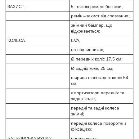
ЗАХИСТ:
5-точкові ремені безпеки;
ремінь-захист від сповзання;
знімний бампер, що
відкривається;
КОЛЕСА:
EVA;
на підшипниках;
Ø передніх коліс 17,5 см;
Ø задніх коліс 25 см;
ширина шасі задніх коліс 54
см;
амортизатори передніх та
задніх коліс;
передні та задні колеса
знімні;
передні колеса поворотні з
фіксацією;
БАТЬКІВСЬКА РУЧКА:
регульована ;