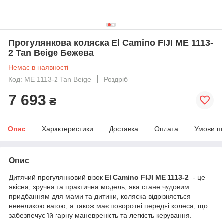
Прогулянкова коляска El Camino FIJI ME 1113-
2 Tan Beige Бежева
Немає в наявності
Код: ME 1113-2 Tan Beige
Роздріб
7 693
₴
Опис
Характеристики
Доставка
Оплата
Умови п
Опис
Дитячий прогулянковий візок
El Camino FIJI ME 1113-2
- це
якісна, зручна та практична модель, яка стане чудовим
придбанням для мами та дитини, коляска відрізняється
невеликою вагою, а також має поворотні передні колеса, що
забезпечує їй гарну маневреність та легкість керування.