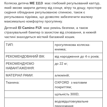
Коляска дитяча
ME 1113
має глибокий регульований каптур,
який зможе закрити дитину від сонця, вітру та дощу, просторе
сидіння обладнане регульованою спинкою, також є
регульована підніжка, що дозволяє забезпечити малюку
максимально комфортну прогулянку.
Дитячий
El Camino FIJI
має ремінь безпеки, а також
страхувальний бампер із захистом від сповзання, в нижній
частині знаходиться місткий багажний кошик.
ТИП:
прогулянкова коляска-
книжка;
РЕКОМЕНДОВАНИЙ ВІК:
від народження до 4-х років;
РЕКОМЕНДУЄМО
до 22 кг;
НАВАНТАЖЕННЯ:
МАТЕРІАЛ РАМИ:
алюміній;
Тканина:
OXFORD з матовим
покриттям;
щільність 300D;
водовідштовхувальне
просочення;