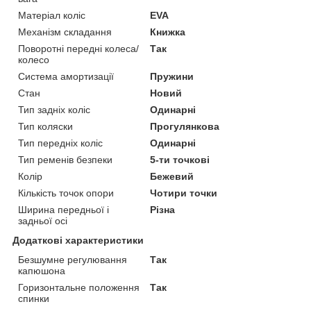
Матеріал коліс
EVA
Механізм складання
Книжка
Поворотні передні колеса/
Так
колесо
Система амортизації
Пружини
Стан
Новий
Тип задніх коліс
Одинарні
Тип коляски
Прогулянкова
Тип передніх коліс
Одинарні
Тип ременів безпеки
5-ти точкові
Колір
Бежевий
Кількість точок опори
Чотири точки
Ширина передньої і
Різна
задньої осі
Додаткові характеристики
Безшумне регулювання
Так
капюшона
Горизонтальне положення
Так
спинки