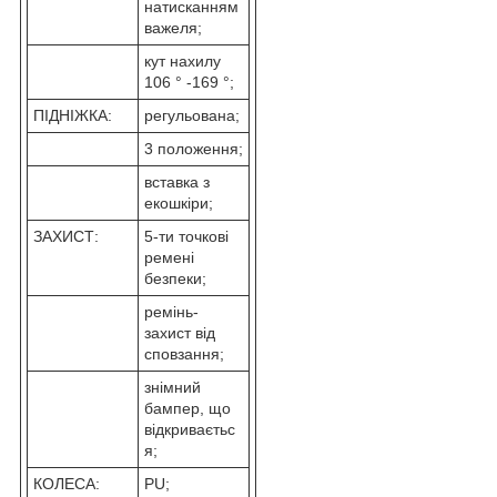
натисканням
важеля;
кут нахилу
106 ° -169 °;
ПІДНІЖКА:
регульована;
3 положення;
вставка з
екошкіри;
ЗАХИСТ:
5-ти точкові
ремені
безпеки;
ремінь-
захист від
сповзання;
знімний
бампер, що
відкриваєтьс
я;
КОЛЕСА:
PU;