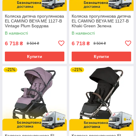
Коляска дитяча прогулянкова
Коляска прогулянкова дитяча
EL CAMINO BEYA ME 1127-B
EL CAMINO BEYA ME 1127-B
Vintage Plum Бордова
Khaki Green Зелена
В наявності
В наявності
6 718
6 718
₴
₴
8 504 ₴
8 504 ₴
Купити
Купити
–21%
–21%
Коляска прогулянкова EL
Коляска прогулянкова EL