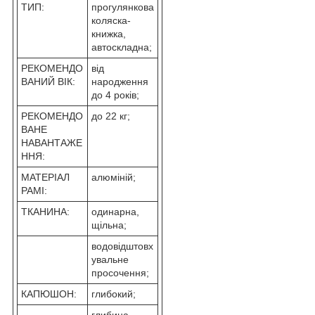
ТИП:
прогулянкова
коляска-
книжка,
автоскладна;
РЕКОМЕНДО
від
ВАНИЙ ВІК:
народження
до 4 років;
РЕКОМЕНДО
до 22 кг;
ВАНЕ
НАВАНТАЖЕ
ННЯ:
МАТЕРІАЛ
алюміній;
РАМІ:
ТКАНИНА:
одинарна,
щільна;
водовідштовх
увальне
просочення;
КАПЮШОН:
глибокий;
глибина