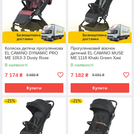
Коляска дитяча прогулянкова
Прогулянковий візочок
EL CAMINO DYNAMIC PRO
дитячий EL CAMINO MUSE
ME 1053-3 Dusty Rose
ME 1118 Khaki Green Хакі
Темно-рожева
В наявності
В наявності
7 174
7 182
₴
₴
9 080 ₴
9 091 ₴
Купити
Купити
–21%
–21%