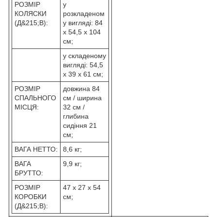
РОЗМІР
у
КОЛЯСКИ
розкладеном
(Д&215;В):
у вигляді: 84
x 54,5 x 104
см;
у складеному
вигляді: 54,5
x 39 x 61 см;
РОЗМІР
довжина 84
СПАЛЬНОГО
см / ширина
МІСЦЯ:
32 см /
глибина
сидіння 21
см;
ВАГА НЕТТО:
8,6 кг;
ВАГА
9,9 кг;
БРУТТО:
РОЗМІР
47 x 27 x 54
КОРОБКИ
см;
(Д&215;В):