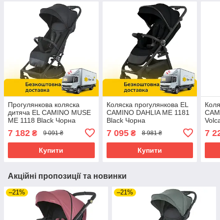
Прогулянкова коляска
Коляска прогулянкова EL
Коля
дитяча EL CAMINO MUSE
CAMINO DAHLIA ME 1181
CAM
ME 1118 Black Чорна
Black Чорна
Volc
7 182
7 095
7 2
₴
₴
9 091 ₴
8 981 ₴
Купити
Купити
Акційні пропозиції та новинки
–21%
–21%