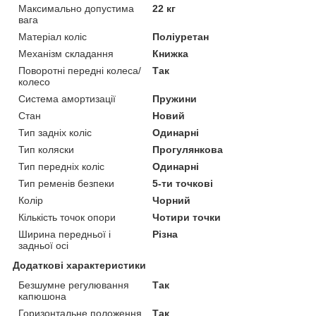
Максимально допустима
22 кг
вага
Матеріал коліс
Поліуретан
Механізм складання
Книжка
Поворотні передні колеса/
Так
колесо
Система амортизації
Пружини
Стан
Новий
Тип задніх коліс
Одинарні
Тип коляски
Прогулянкова
Тип передніх коліс
Одинарні
Тип ременів безпеки
5-ти точкові
Колір
Чорний
Кількість точок опори
Чотири точки
Ширина передньої і
Різна
задньої осі
Додаткові характеристики
Безшумне регулювання
Так
капюшона
Горизонтальне положення
Так