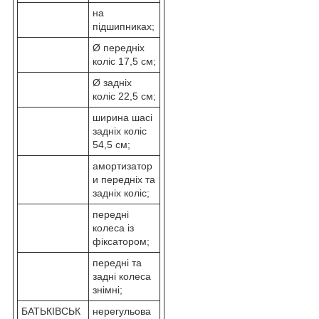
на
підшипниках;
Ø передніх
коліс 17,5 см;
Ø задніх
коліс 22,5 см;
ширина шасі
задніх коліс
54,5 см;
амортизатор
и передніх та
задніх коліс;
передні
колеса із
фіксатором;
передні та
задні колеса
знімні;
БАТЬКІВСЬК
нерегульова