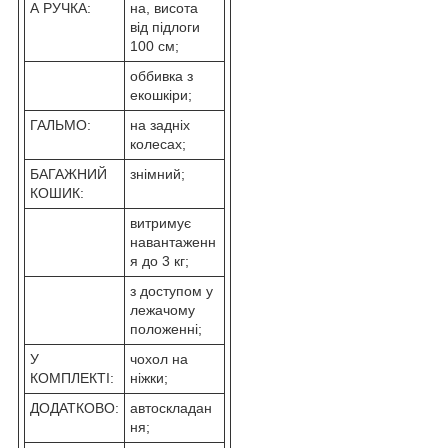
А РУЧКА:
на, висота
від підлоги
100 см;
оббивка з
екошкіри;
ГАЛЬМО:
на задніх
колесах;
БАГАЖНИЙ
знімний;
КОШИК:
витримує
навантаженн
я до 3 кг;
з доступом у
лежачому
положенні;
У
чохол на
КОМПЛЕКТІ:
ніжки;
ДОДАТКОВО:
автоскладан
ня;