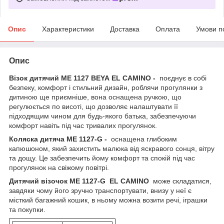
Опис
Характеристики
Доставка
Оплата
Умови п
Опис
Візок дитячий ME 1127 BEYA EL CAMINO -
поєднує в собі
безпеку, комфорт і стильний дизайн, роблячи прогулянки з
дитиною ще приємніше, вона оснащена ручкою, що
регулюється по висоті, що дозволяє налаштувати її
підходящим чином для будь-якого батька, забезпечуючи
комфорт навіть під час тривалих прогулянок.
Коляска дитяча ME 1127-G -
оснащена глибоким
капюшоном, який захистить малюка від яскравого сонця, вітру
та дощу. Це забезпечить йому комфорт та спокій під час
прогулянок на свіжому повітрі.
Дитячий візочок ME 1127-G
EL CAMINO
може складатися,
завдяки чому його зручно транспортувати, внизу у неї є
місткий багажний кошик, в ньому можна возити речі, іграшки
та покупки.