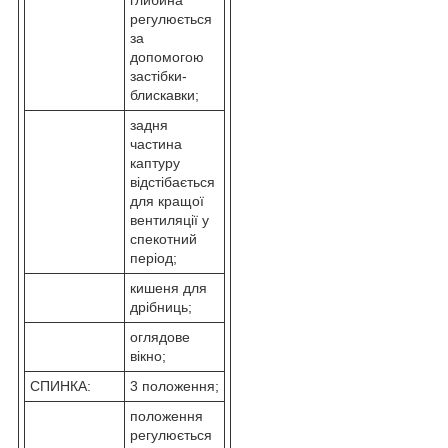
регулюється
за
допомогою
застібки-
блискавки;
задня
частина
каптуру
відстібається
для кращої
вентиляції у
спекотний
період;
кишеня для
дрібниць;
оглядове
вікно;
СПИНКА:
3 положення;
положення
регулюється