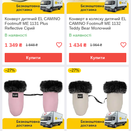
Конверт дитячий EL CAMINO
Конверт в коляску дитячий EL
Footmuff ME 1131 Plus
CAMINO Footmuff ME 1132
Reflective Сірий
Teddy Bear Молочний
В наявності
В наявності
1 349
1 434
₴
₴
1 848 ₴
1 964 ₴
Купити
Купити
–27%
–27%