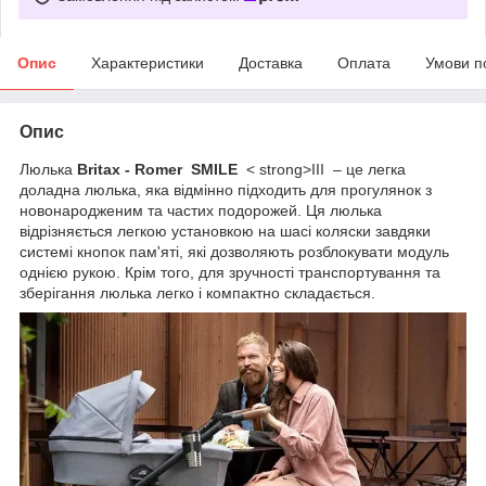
Опис
Характеристики
Доставка
Оплата
Умови п
Опис
Люлька
Britax
-
Romer
SMILE
< strong>III – це легка
доладна люлька, яка відмінно підходить для прогулянок з
новонародженим та частих подорожей. Ця люлька
відрізняється легкою установкою на шасі коляски завдяки
системі кнопок пам'яті, які дозволяють розблокувати модуль
однією рукою. Крім того, для зручності транспортування та
зберігання люлька легко і компактно складається.