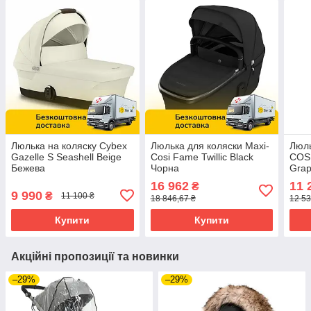
Люлька на коляску Cybex
Люлька для коляски Maxi-
Люль
Gazelle S Seashell Beige
Cosi Fame Twillic Black
COSI
Бежева
Чорна
Grap
16 962
11 
₴
9 990
₴
11 100 ₴
18 846,67 ₴
12 53
Купити
Купити
Акційні пропозиції та новинки
–29%
–29%