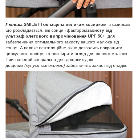
Люлька SMILE III оснащена великим козирком
з козирком,
що розкладається, від сонця і фактором
захисту від
ультрафіолетового випромінювання UPF 50+
для
забезпечення оптимального захисту вашого малюка від
сонця. А велике вентиляційне вікно дозволить покращити
циркуляцію повітря та розширити огляд для вашого малюка.
Призначений спеціально для дощових днів
дощовик
(купується окремо)
забезпечить захист від опадів.