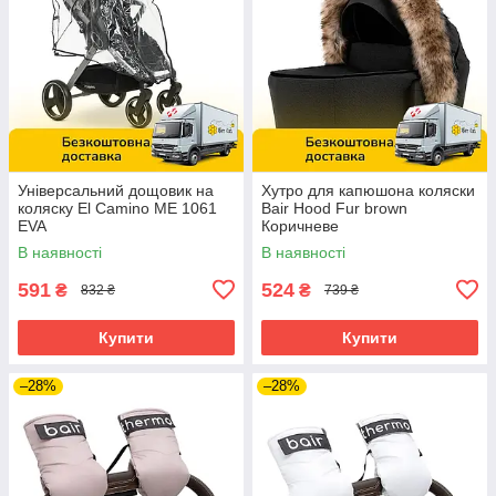
Універсальний дощовик на
Хутро для капюшона коляски
коляску El Camino ME 1061
Bair Hood Fur brown
EVA
Коричневе
В наявності
В наявності
591
524
₴
₴
832 ₴
739 ₴
Купити
Купити
–28%
–28%