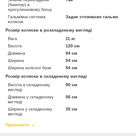
(бампер) в
прогулянковому блоці
Гальмівна система
Заднє стоянкове гальмо
коляски
Розмір коляски в розкладеному вигляді
Вага
11 кг
Висота
120 см
Довжина
94 см
Ширина
54 см
Ширина колісної бази
54 см
Розмір коляски в складеному вигляді
Висота в складеному
90 см
вигляді
Довжина у складеному
56 см
вигляді
Ширина у складеному
35 см
вигляді
Приховати