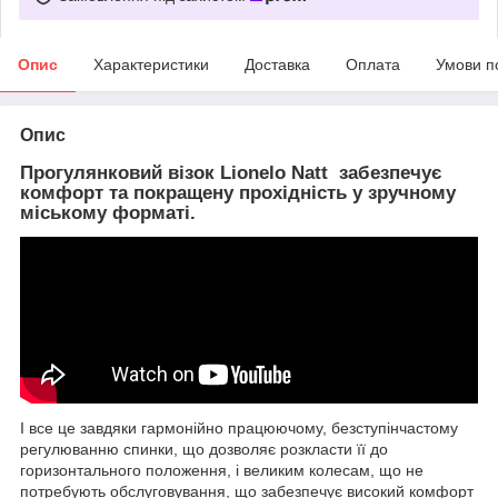
Опис
Характеристики
Доставка
Оплата
Умови п
Опис
Прогулянковий візок
Lionelo Natt
забезпечує
комфорт та покращену прохідність у зручному
міському форматі.
І все це завдяки гармонійно працюючому, безступінчастому
регулюванню спинки, що дозволяє розкласти її до
горизонтального положення, і великим колесам, що не
потребують обслуговування, що забезпечує високий комфорт