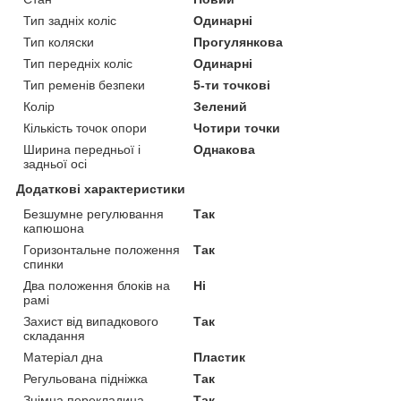
Тип задніх коліс
Одинарні
Тип коляски
Прогулянкова
Тип передніх коліс
Одинарні
Тип ременів безпеки
5-ти точкові
Колір
Зелений
Кількість точок опори
Чотири точки
Ширина передньої і
Однакова
задньої осі
Додаткові характеристики
Безшумне регулювання
Так
капюшона
Горизонтальне положення
Так
спинки
Два положення блоків на
Ні
рамі
Захист від випадкового
Так
складання
Матеріал дна
Пластик
Регульована підніжка
Так
Знімна перекладина
Так