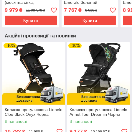
(москітна сітка,
Emerald Зелений
Emer
підсклянник) Зелений
9 979
7 767
8 9
₴
₴
11 087,78 ₴
8 630 ₴
Купити
Купити
Акційні пропозиції та новинки
–10%
–10%
Коляска прогулянкова Lionelo
Коляска прогулянкова Lionelo
Cloe Black Onyx Чорна
Annet Tour Dreamin Чорна
В наявності
В наявності
10 782
9 177
₴
₴
11 980 ₴
10 196,67 ₴