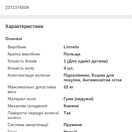
2372376509
Характеристики
Основні
Виробник
Lionelo
Країна виробник
Польща
Кількість блоків
1 (Для однієї дитини)
Кількість коліс
4 шт.
Комплектація коляски
Підсклянник, Кошик для
покупок, Антимоскітна сітка
Максимально допустима
22 кг
вага
Матеріал коліс
Гума (надувні)
Механізм складання
Книжка
Поворотні передні колеса/
Так
колесо
Система амортизації
Пружини
Стан
Новий