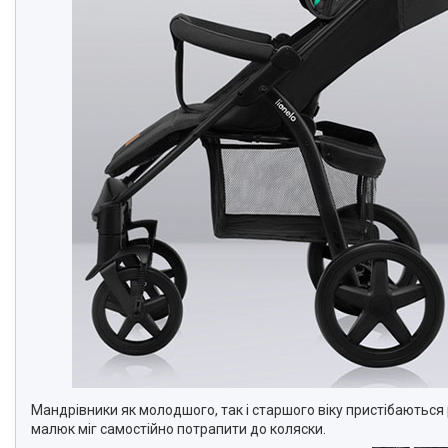
Мандрівники як молодшого, так і старшого віку пристібаються
малюк міг самостійно потрапити до коляски.