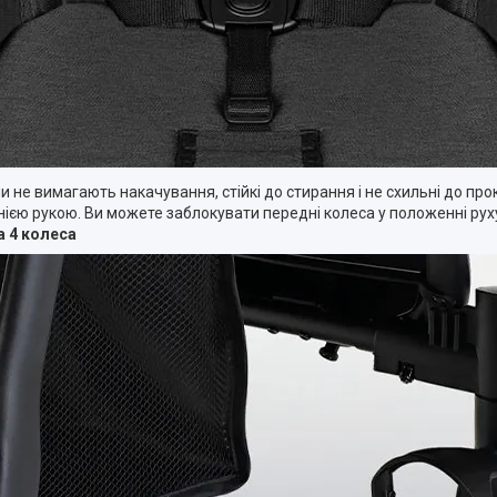
и не вимагають накачування, стійкі до стирання і не схильні до пр
днією рукою. Ви можете заблокувати передні колеса у положенні ру
а 4 колеса