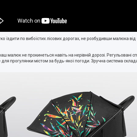
о їздити по вибоїстих лісових дорогах, не розбудивши малюка від с
аш малюк не прокинеться навіть на нерівній дорозі. Регульовані с
для прогулянки містом за будь-якої погоди. Зручна система склад