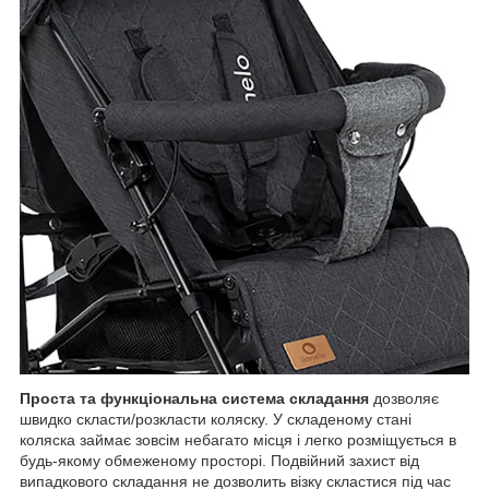
Проста та функціональна система складання
дозволяє
швидко скласти/розкласти коляску. У складеному стані
коляска займає зовсім небагато місця і легко розміщується в
будь-якому обмеженому просторі. Подвійний захист від
випадкового складання не дозволить візку скластися під час