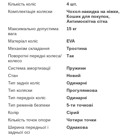
Кількість коліс
4 шт.
Комплектація коляски
Чохол-накидка на ніжки,
Кошик для покупок,
Антимоскітна сітка
Максимально допустима
15 кг
вага
Матеріал коліс
EVA
Механізм складання
Тростина
Поворотні передні колеса/
Так
колесо
Система амортизації
Пружини
Стан
Новий
Тип задніх коліс
Одинарні
Тип коляски
Прогулянкова
Тип передніх коліс
Одинарні
Тип ременів безпеки
5-ти точкові
Колір
Сірий
Кількість точок опори
Чотири точки
Ширина передньої і
Однакова
задньої осі