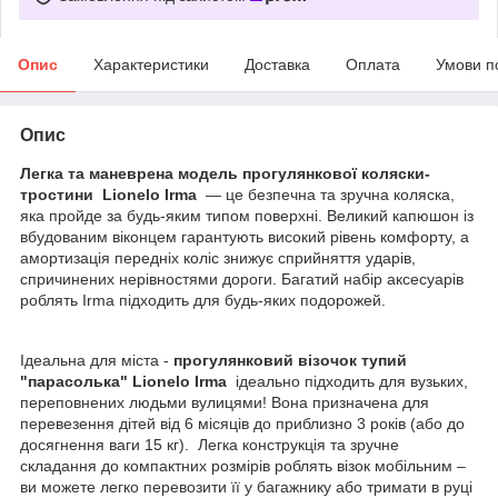
Опис
Характеристики
Доставка
Оплата
Умови п
Опис
Легка та маневрена модель прогулянкової коляски-
тростини
Lionelo Irma
— це безпечна та зручна коляска,
яка пройде за будь-яким типом поверхні. Великий капюшон із
вбудованим віконцем гарантують високий рівень комфорту, а
амортизація передніх коліс знижує сприйняття ударів,
спричинених нерівностями дороги. Багатий набір аксесуарів
роблять Irma підходить для будь-яких подорожей.
Ідеальна для міста -
прогулянковий візочок тупий
"парасолька" Lionelo Irma
ідеально підходить для вузьких,
переповнених людьми вулицями! Вона призначена для
перевезення дітей від 6 місяців до приблизно 3 років (або до
досягнення ваги 15 кг). Легка конструкція та зручне
складання до компактних розмірів роблять візок мобільним –
ви можете легко перевозити її у багажнику або тримати в руці