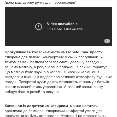
(вона має зручну ручку для перенесення).
Прогулянкова коляска-тростина Lionelo Irma
просто
створена для легких і комфортних міських прогулянок. 5-
точкові ремені безпеки забезпечують ідеальну посадку
вашому малюку, а регульоване положення спинки гарантує,
що малюку буде зручно в колясці. Широкий капюшон з
оглядовим віконцем подбає про затишну атмосферу будь-якої
погоди. Поворотні ручки дають можливість кожному з батьків
знайти власний стиль управління. А великий кошик внизу
вміщує багато речей та покупок.
Капюшон із додатковим козирком
можна насунути
практично до бампера, створюючи комфортні умови для
прогулянки за будь-якої погоди. Малюкові не страшні сильні