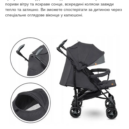
пориви вітру та яскраве сонце, всередині коляски завжди
тепло та затишно. Ви зможете спостерігати за дитиною через
спеціальне оглядове віконце у капюшоні.