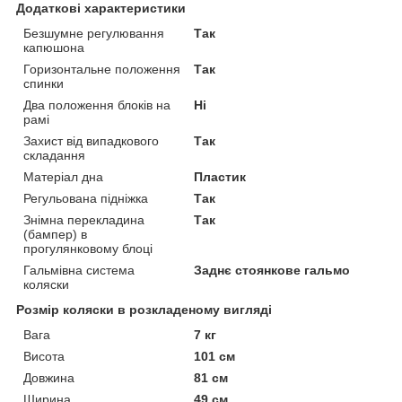
Додаткові характеристики
Безшумне регулювання
Так
капюшона
Горизонтальне положення
Так
спинки
Два положення блоків на
Ні
рамі
Захист від випадкового
Так
складання
Матеріал дна
Пластик
Регульована підніжка
Так
Знімна перекладина
Так
(бампер) в
прогулянковому блоці
Гальмівна система
Заднє стоянкове гальмо
коляски
Розмір коляски в розкладеному вигляді
Вага
7 кг
Висота
101 см
Довжина
81 см
Ширина
49 см