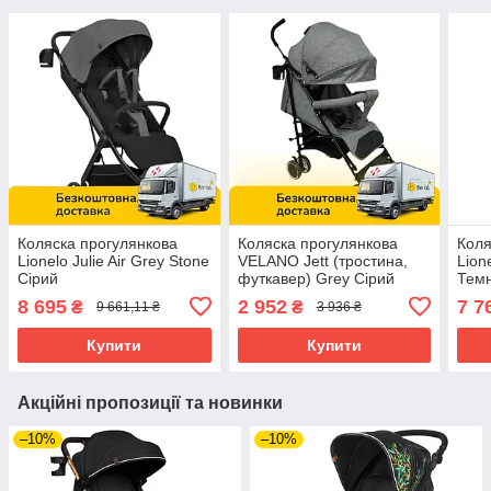
Коляска прогулянкова
Коляска прогулянкова
Коля
Lionelo Julie Air Grey Stone
VELANO Jett (тростина,
Lion
Сірий
футкавер) Grey Сірий
Темн
8 695
2 952
7 7
₴
₴
9 661,11 ₴
3 936 ₴
Купити
Купити
Акційні пропозиції та новинки
–10%
–10%