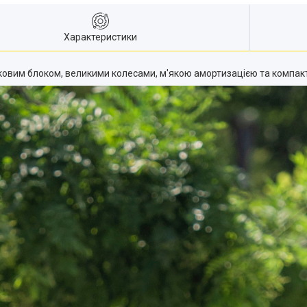
Характеристики
ковим блоком, великими колесами, м'якою амортизацією та компак