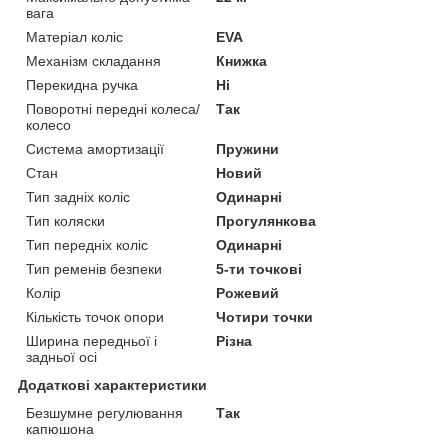
вага
Матеріал коліс
EVA
Механізм складання
Книжка
Перекидна ручка
Ні
Поворотні передні колеса/
Так
колесо
Система амортизації
Пружини
Стан
Новий
Тип задніх коліс
Одинарні
Тип коляски
Прогулянкова
Тип передніх коліс
Одинарні
Тип ременів безпеки
5-ти точкові
Колір
Рожевий
Кількість точок опори
Чотири точки
Ширина передньої і
Різна
задньої осі
Додаткові характеристики
Безшумне регулювання
Так
капюшона