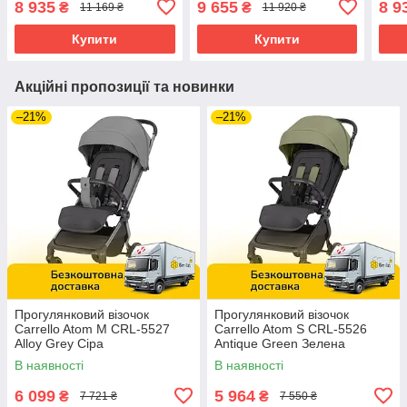
8 935
9 655
8 9
₴
₴
11 169 ₴
11 920 ₴
Купити
Купити
Акційні пропозиції та новинки
–21%
–21%
Прогулянковий візочок
Прогулянковий візочок
Carrello Atom M CRL-5527
Carrello Atom S CRL-5526
Alloy Grey Сіра
Antique Green Зелена
В наявності
В наявності
6 099
5 964
₴
₴
7 721 ₴
7 550 ₴