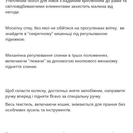
Утеплений чохол для ніжок з надійним кріпленням до рами та
світловідбиваючими елементами захистить малюка від
негоди.
Москітну сітку, без якої не обійтися на прогулянках влітку, ви
знайдете в "секретному" кишеньці під регульованою
підніжкою.
Механічна регулювання спинки в трьох положеннях,
включаючи "лежачи" за допомогою кнопкового механізму
підняття спинки.
Щоб скласти коляску, достатньо зняти запобіжник, направити
ручку вперед і підняти Bravo за спеціальну ручку.
Весь текстиль, включаючи кошик, знімаються для прання без
особливих зусиль та інструментів.