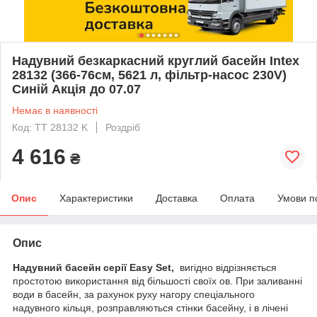
Надувний безкаркасний круглий басейн Intex
28132 (366-76см, 5621 л, фільтр-насос 230V)
Синій Акція до 07.07
Немає в наявності
Код: TT 28132 K
Роздріб
4 616
₴
Опис
Характеристики
Доставка
Оплата
Умови п
Опис
Надувний басейн серії Easy Set,
вигідно відрізняється
простотою використання від більшості своїх ов. При заливанні
води в басейн, за рахунок руху нагору спеціального
надувного кільця, розправляються стінки басейну, і в лічені