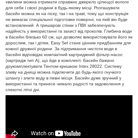
хвилини можна отримати справжнє джерело цілющої вологи
для себе і своєї родини в будь-якому місці. Розташувати
басейн можна як на піску, так і на траві, тому що конструкція
не вимагає спеціальної підготовки поверхні, на якій він буде
встановлений. А тришарові стінки з ПВХ забезпечують
надійність у використанні та захист від проколів. Глибина води
в басейні близько 60 см, що дозволяє використовувати його як
дорослим, так і дітям, Easy Set стане цінним придбанням для
кожної дружної родини. За підтримання чистоти води в
басейні відповідає компактний картриджний фільтр-насос
(картридж тип A), що йде в комплекті. Басейн бажано
доукомплектувати Тентом-кришкою Intex 28022. Систему
зливу на днищі можна підключити до будь-якого гнучкого
шлангу і злити воду в певні місця. Басейн дуже зручний у
використанні та принесе чимало радості та задоволення у
спекотні літні дні.