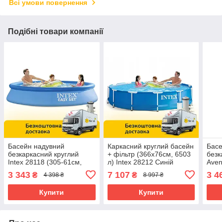
Всі умови повернення
Подібні товари компанії
Басейн надувний
Каркасний круглий басейн
Басе
безкаркасний круглий
+ фільтр (366х76см, 6503
безк
Intex 28118 (305-61см,
л) Intex 28212 Синій
Aven
3077л, 220V фільтр-
см, 
3 343
7 107
3 4
₴
₴
4 398 ₴
8 997 ₴
насосом) Синій
Купити
Купити