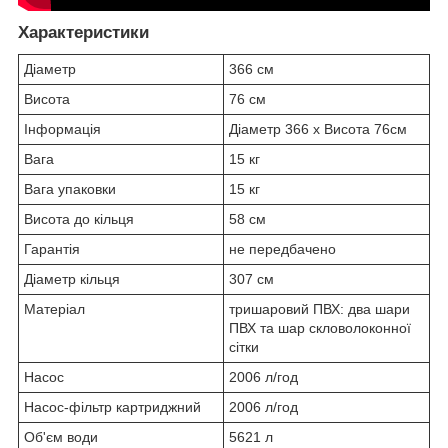
Характеристики
Діаметр
366 см
Висота
76 см
Інформація
Діаметр 366 x Висота 76см
Вага
15 кг
Вага упаковки
15 кг
Висота до кільця
58 см
Гарантія
не передбачено
Діаметр кільця
307 см
Матеріал
тришаровий ПВХ: два шари
ПВХ та шар скловолоконної
сітки
Насос
2006 л/год
Насос-фільтр картриджний
2006 л/год
Об'єм води
5621 л