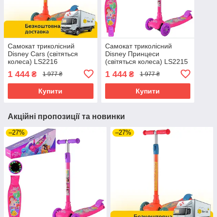
Самокат триколісний
Самокат триколісний
Disney Cars (світяться
Disney Принцеси
колеса) LS2216
(світяться колеса) LS2215
1 444
1 444
₴
₴
1 977 ₴
1 977 ₴
Купити
Купити
Акційні пропозиції та новинки
–27%
–27%