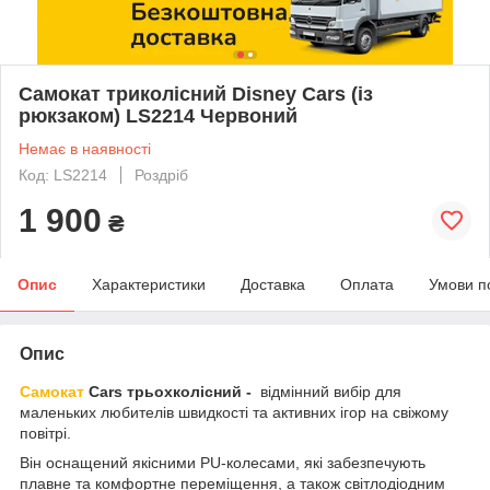
Самокат триколісний Disney Cars (із
рюкзаком) LS2214 Червоний
Немає в наявності
Код: LS2214
Роздріб
1 900
₴
Опис
Характеристики
Доставка
Оплата
Умови п
Опис
Самокат
Cars
трьохколісний -
відмінний вибір для
маленьких любителів швидкості та активних ігор на свіжому
повітрі.
Він оснащений якісними PU-колесами, які забезпечують
плавне та комфортне переміщення, а також світлодіодним