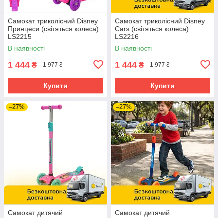
Самокат триколісний Disney
Самокат триколісний Disney
Принцеси (світяться колеса)
Cars (світяться колеса)
LS2215
LS2216
В наявності
В наявності
1 444
1 444
₴
₴
1 977 ₴
1 977 ₴
Купити
Купити
–27%
–27%
Самокат дитячий
Самокат дитячий