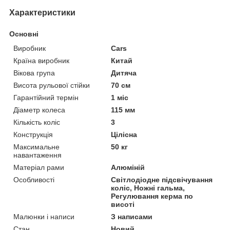
Характеристики
Основні
Виробник
Cars
Країна виробник
Китай
Вікова група
Дитяча
Висота рульової стійки
70 см
Гарантійний термін
1 міс
Діаметр колеса
115 мм
Кількість коліс
3
Конструкція
Цілісна
Максимальне
50 кг
навантаження
Матеріал рами
Алюміній
Особливості
Світлодіодне підсвічування
коліс, Ножні гальма,
Регулювання керма по
висоті
Малюнки і написи
З написами
Стан
Новий