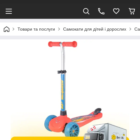
Товари та послуги
Самокати для дітей і дорослих
Са