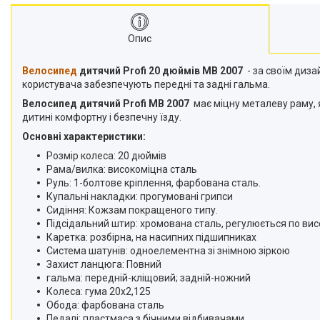
Опис
Велосипед
дитячий Profi 20 дюймів MB 2007
- за своїм диза
користувача забезпечують передні та задні гальма.
Велосипед дитячий Profi MB 2007
має міцну металеву раму, 
дитині комфортну і безпечну їзду.
Основні характеристики:
Розмір колеса: 20 дюймів
Рама/вилка: високоміцна сталь
Руль: 1-болтове кріплення, фарбована сталь.
Купальні накладки: прогумовані грипси
Сидіння: Кожзам покращеного типу.
Підсідальний штир: хромована сталь, регулюється по вис
Каретка: розбірна, на насипних підшипниках
Система шатунів: одноелементна зі знімною зіркою
Захист ланцюга: Повний
гальма: передній-кліщовий; задній-ножний
Колеса: гума 20х2,125
Обода: фарбована сталь
Педалі: пластмаса з бічними відбивачами