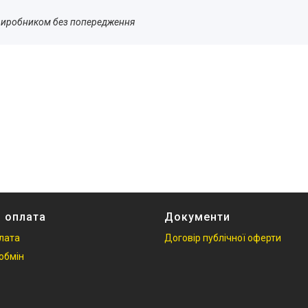
 виробником без попередження
і оплата
Документи
плата
Договір публічної оферти
обмін