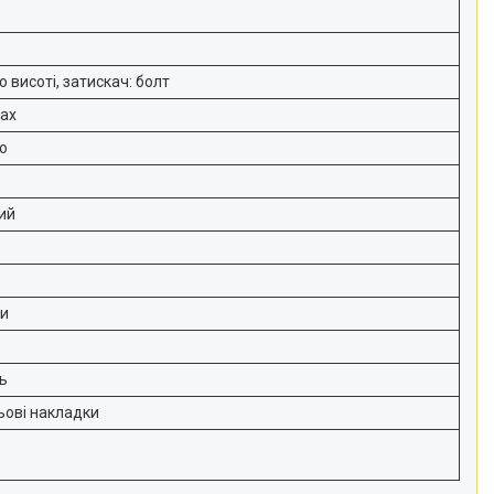
 висоті, затискач: болт
ках
ю
ий
ми
ь
льові накладки