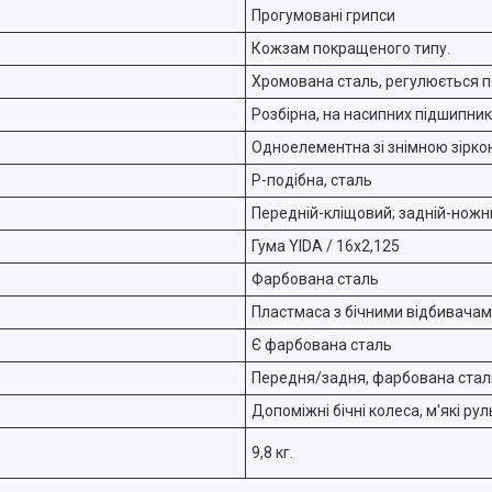
Прогумовані грипси
Кожзам покращеного типу.
Хромована сталь, регулюється по
Розбірна, на насипних підшипни
Одноелементна зі знімною зірко
Р-подібна, сталь
Передній-кліщовий; задній-ножн
Гума YIDA / 16х2,125
Фарбована сталь
Пластмаса з бічними відбивача
Є фарбована сталь
Передня/задня, фарбована стал
Допоміжні бічні колеса, м'які ру
9,8 кг.