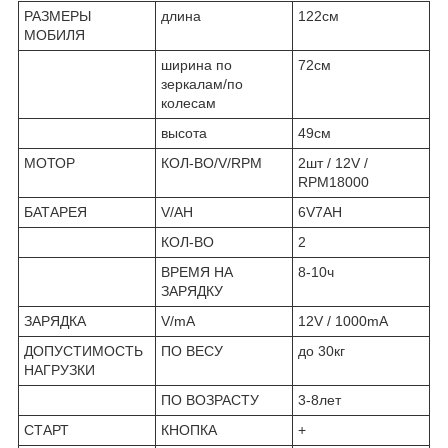
РАЗМЕРЫ
длина
122см
МОБИЛЯ
ширина по
72см
зеркалам/по
колесам
высота
49см
МОТОР
КОЛ-ВО/V/RPM
2шт / 12V /
RPM18000
БАТАРЕЯ
V/AH
6V7AH
КОЛ-ВО
2
ВРЕМЯ НА
8-10ч
ЗАРЯДКУ
ЗАРЯДКА
V/mA
12V / 1000mA
ДОПУСТИМОСТЬ
ПО ВЕСУ
до 30кг
НАГРУЗКИ
ПО ВОЗРАСТУ
3-8лет
СТАРТ
КНОПКА
+