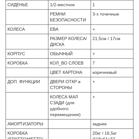
СИДЕНЬЕ
1/2-местное
1
РЕМНИ
3-х точечные
БЕЗОПАСНОСТИ
КОЛЕСА
ЕВА
+
РАЗМЕР КОЛЕСА/
21,5см / 17см
ДИСКА
КОРПУС
ОБЫЧНЫЙ
+
КОРОБКА
КОЛ_ВО СЛОЕВ
7
ЦВЕТ КАРТОНА
коричневый
ДОП. ФУНКЦИИ
ДВЕРИ ОТКР в
+
СТОРОНЫ
КОЛЕСА МАЛ
+
СЗАДИ (для
удобного
перемещения)
АМОРТИЗАТОРЫ
задние
КОРОБКА
20кг / 16,5кг
(БРУТТО/НЕТТО/
/118х61х32