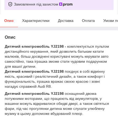
Замовлення під захистом
Опис
Характеристики
Доставка
Оплата
Умови п
Опис
Дитячий електромобіль YJ2198 -
комплектується пультом
дистанційного керування, який дозволить батькам катати
малюків, більш досвідчені користувачі можуть керувати авто
самостійно, така іграшка зможе стати чудовим подарунком
для вашої дитини.
Дитячий електромобіль YJ2198
поєднує в собі відмінну
якість, красивий і реалістичний дизайн, а також комфорт і
функціональність, іграшка вражає своєю красою і зовні
нагадує справжній Audi R8.
Дитячий електромобіль YJ2198
оснащений двома
потужними моторами, що працюють від акумуляторів, у
машини можуть відкриватися обидві двері, а також світяться
фари, під час прогулянки дитина може слухати улюблену
музику в цьому допоможе вбудований плеєр.