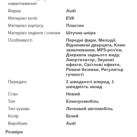
навантаження
Марка
Audi
Матеріал коліс
EVA
Матеріал корпусу
Пластик
Матеріал сидіння і спинки
Штучна шкіра
Особливості
Передні фари, Мелодії,
Відчиняємі дверцята, Ключ
запалювання, MP3-роз'єм,
Дзеркала заднього виду,
Амортизатор, Звукові
ефекти, Світлові ефекти,
Ремені безпеки, Регулятор
гучності
Передачі
2 швидкості вперед, 1
швидкість назад
Стан
Новий
Тип
Електромобіль
Тип кузова
Легковий автомобіль
Колір
Білий
Виробник
Audi
Розміри