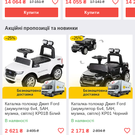
14 064
14 055
14 
₴
₴
17 151 ₴
17 141 ₴
двомісний) KDRE998
8(24V) Рожевий
BLU
Червоний
637
Купити
Купити
Акційні пропозиції та новинки
–25%
–25%
Каталка-толокар Джип Ford
Каталка-толокар Джип Ford
(акумулятор 6v4, 5AH,
(акумулятор 6v4, 5AH,
музика, світло) KP01В Білий
музика, світло) KP01 Чорний
В наявності
В наявності
2 621
2 171
₴
₴
3 495 ₴
2 894 ₴