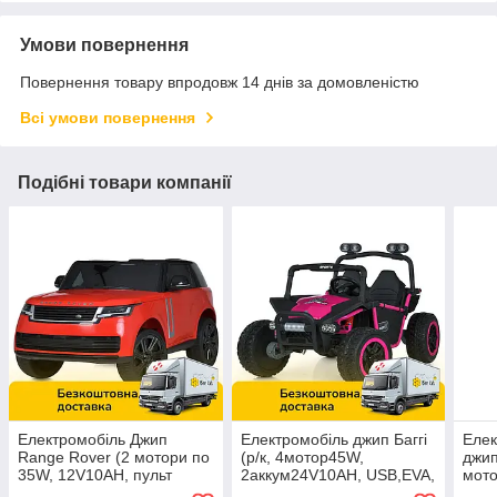
Умови повернення
Повернення товару впродовж 14 днів за домовленістю
Всі умови повернення
Подібні товари компанії
Електромобіль Джип
Електромобіль джип Баггі
Елек
Range Rover (2 мотори по
(р/к, 4мотор45W,
джип
35W, 12V10AH, пульт
2аккум24V10AH, USB,EVA,
мото
2.4G, MP3, USB,
MP3) Bambi M 6207EBLR-
24V7