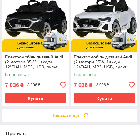
Електромобіль дитячий Audi
Електромобіль дитячий Audi
(2 мотори 35W, 1аккум
(2 мотори 35W, 1аккум
12V9AH, MP3, USB, пульт
12V9AH, MP3, USB, пульт
керування 2.4GHz) M
керування 2.4GHz) M
В наявності
В наявності
5899EBLR-2
5899EBLR-1
7 036
7 036
₴
₴
8 906 ₴
8 906 ₴
Купити
Купити
Показати ще
Про нас