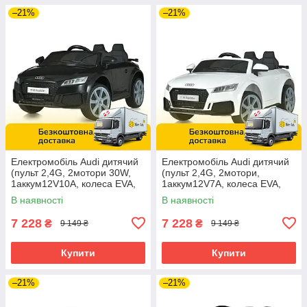
–21%
–21%
Електромобіль Audi дитячий
Електромобіль Audi дитячий
(пульт 2,4G, 2мотори 30W,
(пульт 2,4G, 2мотори,
1аккум12V10A, колеса EVA,
1аккум12V7A, колеса EVA,
MP3, USB) RS Roadster
MP3, USB) RS Roadster BL
В наявності
В наявності
Чорний
Білий
7 228
7 228
₴
₴
9 149 ₴
9 149 ₴
Купити
Купити
–21%
–21%