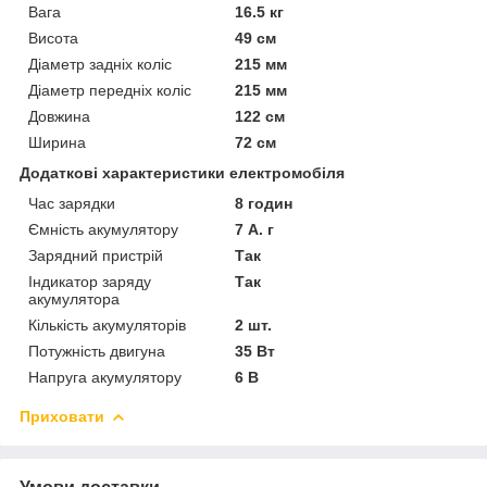
Вага
16.5 кг
Висота
49 см
Діаметр задніх коліс
215 мм
Діаметр передніх коліс
215 мм
Довжина
122 см
Ширина
72 см
Додаткові характеристики електромобіля
Час зарядки
8 годин
Ємність акумулятору
7 А. г
Зарядний пристрій
Так
Індикатор заряду
Так
акумулятора
Кількість акумуляторів
2 шт.
Потужність двигуна
35 Вт
Напруга акумулятору
6 В
Приховати