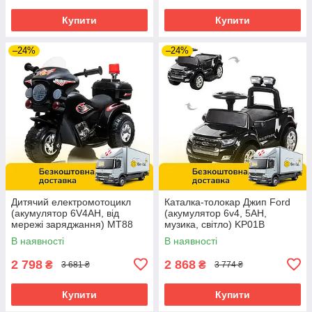
Купити
Купити
–24%
–24%
Дитячий електромотоцикл
Каталка-толокар Джип Ford
(акумулятор 6V4AH, від
(акумулятор 6v4, 5AH,
мережі заряджання) MT88
музика, світло) KP01В
Чорний
Чорний
В наявності
В наявності
2 798
2 868
₴
₴
3 681 ₴
3 774 ₴
Купити
Купити