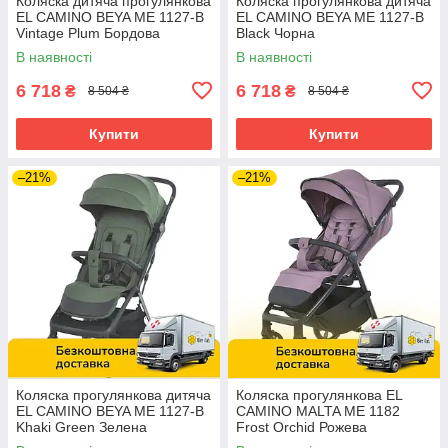
Коляска дитяча прогулянкова
Коляска прогулянкова дитяча
EL CAMINO BEYA ME 1127-B
EL CAMINO BEYA ME 1127-B
Vintage Plum Бордова
Black Чорна
В наявності
В наявності
6 718
6 718
₴
₴
8 504 ₴
8 504 ₴
Купити
Купити
–21%
–21%
Коляска прогулянкова дитяча
Коляска прогулянкова EL
EL CAMINO BEYA ME 1127-B
CAMINO MALTA ME 1182
Khaki Green Зелена
Frost Orchid Рожева