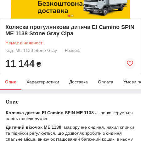
Коляска прогулянкова дитяча El Camino SPIN
ME 1138 Stone Gray Сіра
Немає в наявності
Код: ME 1138 Stone Gray
Роздріб
11 144
₴
Опис
Характеристики
Доставка
Оплата
Умови п
Опис
Коляска дитяча El Camino SPIN ME 1138 -
легко керується
навіть однією рукою.
Дитячий візочок ME 1138
має зручне сидіння, нахил спинки
та підніжки регулюється, що дозволяє зробити з сидіння
спальне місце, внизу розташований багажний кошик, в ньому