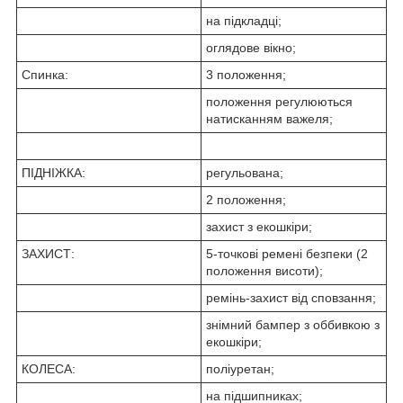
на підкладці;
оглядове вікно;
Спинка:
3 положення;
положення регулюються
натисканням важеля;
ПІДНІЖКА:
регульована;
2 положення;
захист з екошкіри;
ЗАХИСТ:
5-точкові ремені безпеки (2
положення висоти);
ремінь-захист від сповзання;
знімний бампер з оббивкою з
екошкіри;
КОЛЕСА:
поліуретан;
на підшипниках;