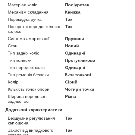
Матеріал коліс
Поліуретан
Механізм складання
Книжка
Перекидна ручка
Так
Поворотні передні колеса/
Так
колесо
Система амортизації
Пружини
Стан
Новий
Тип задніх коліс
Одинарні
Тип коляски
Прогулянкова
Тип передніх коліс
Одинарні
Тип ременів безпеки
5-ти точкові
Колір
Сірий
Кількість точок опори
Чотири точки
Ширина передньої і
Різна
задньої осі
Додаткові характеристики
Безшумне регулювання
Так
капюшона
Захист від випадкового
Так
складання