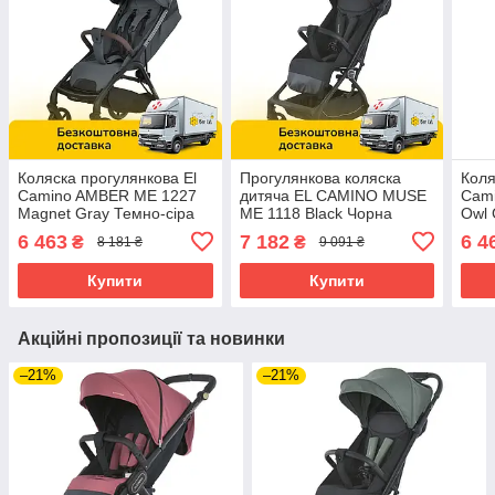
Коляска прогулянкова El
Прогулянкова коляска
Коля
Camino AMBER ME 1227
дитяча EL CAMINO MUSE
Cam
Magnet Gray Темно-сіра
ME 1118 Black Чорна
Owl 
6 463
7 182
6 4
₴
₴
8 181 ₴
9 091 ₴
Купити
Купити
Акційні пропозиції та новинки
–21%
–21%