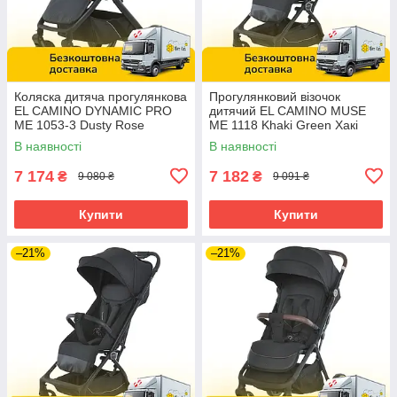
Коляска дитяча прогулянкова
Прогулянковий візочок
EL CAMINO DYNAMIC PRO
дитячий EL CAMINO MUSE
ME 1053-3 Dusty Rose
ME 1118 Khaki Green Хакі
Темно-рожева
В наявності
В наявності
7 174
7 182
₴
₴
9 080 ₴
9 091 ₴
Купити
Купити
–21%
–21%