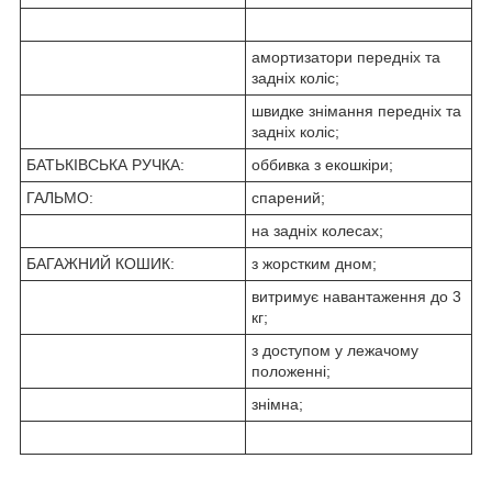
амортизатори передніх та
задніх коліс;
швидке знімання передніх та
задніх коліс;
БАТЬКІВСЬКА РУЧКА:
оббивка з екошкіри;
ГАЛЬМО:
спарений;
на задніх колесах;
БАГАЖНИЙ КОШИК:
з жорстким дном;
витримує навантаження до 3
кг;
з доступом у лежачому
положенні;
знімна;