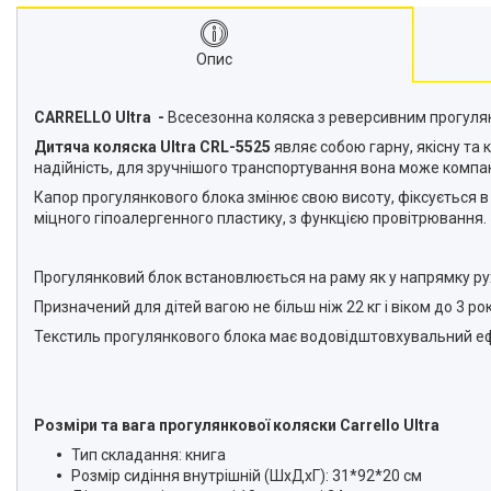
Опис
CARRELLO Ultra -
Всесезонна коляска з реверсивним прогуля
Дитяча коляска
Ultra CRL-5525
являє собою гарну, якісну та
надійність, для зручнішого транспортування вона може компа
Капор прогулянкового блока змінює свою висоту, фіксується в
міцного гіпоалергенного пластику, з функцією провітрювання.
Прогулянковий блок встановлюється на раму як у напрямку рух
Призначений для дітей вагою не більш ніж 22 кг і віком до 3 рок
Текстиль прогулянкового блока має водовідштовхувальний ефек
Розміри та вага прогулянкової коляски Carrello Ultra
Тип складання: книга
Розмір сидіння внутрішній (ШхДхГ): 31*92*20 см