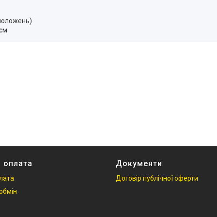
 положень)
 см
і оплата
Документи
плата
Договір публічної оферти
обмін