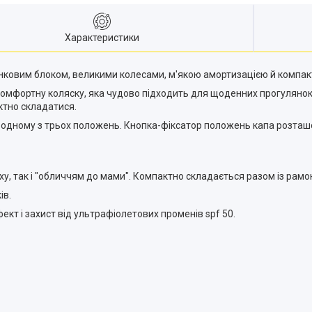
Характеристики
нковим блоком, великими колесами, м'якою амортизацією й компа
 комфортну коляску, яка чудово підходить для щоденних прогулянок 
ктно складатися.
 одному з трьох положень. Кнопка-фіксатор положень капа розташо
у, так і "обличчям до мами". Компактно складається разом із рам
ів.
т і захист від ультрафіолетових променів spf 50.