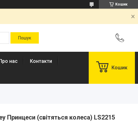
Кошик
Про нас
Контакти
Кошик
ey Принцеси (світяться колеса) LS2215