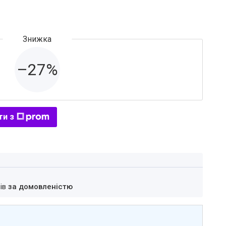
–27%
ти з
нів
за домовленістю