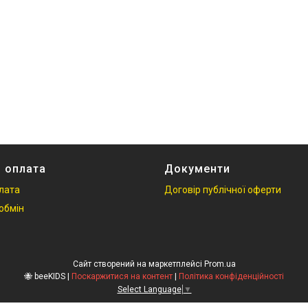
і оплата
Документи
плата
Договір публічної оферти
обмін
Сайт створений на маркетплейсі
Prom.ua
🐝 beeKIDS |
Поскаржитися на контент
|
Політика конфіденційності
Select Language
▼