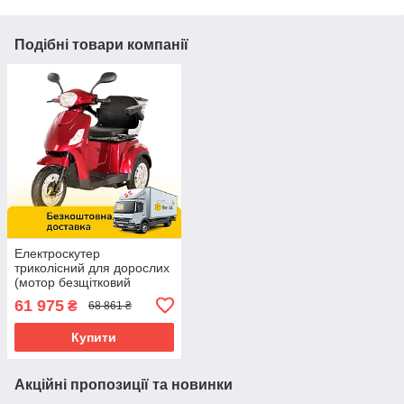
Подібні товари компанії
Електроскутер
триколісний для дорослих
(мотор безщітковий
1000W, акумулятор
61 975
₴
68 861 ₴
60V20AH, до 35 км/год,
кошик) SN-ES01 Червоний
Купити
Акційні пропозиції та новинки