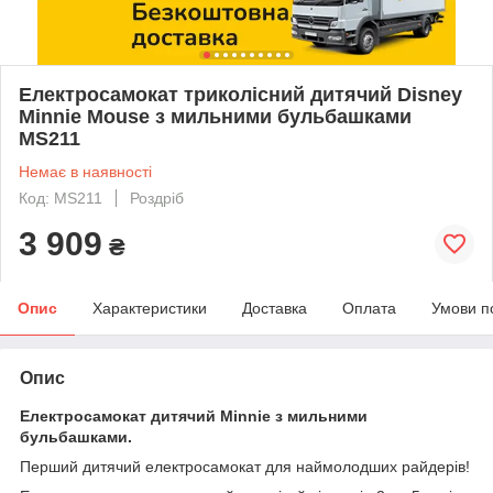
Електросамокат триколісний дитячий Disney
Minnie Mouse з мильними бульбашками
MS211
Немає в наявності
Код: MS211
Роздріб
3 909
₴
Опис
Характеристики
Доставка
Оплата
Умови п
Опис
Електросамокат дитячий Minnie з мильними
бульбашками.
Перший дитячий електросамокат для наймолодших райдерів!