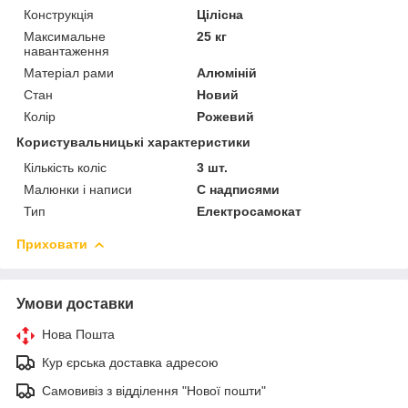
Конструкція
Цілісна
Максимальне
25 кг
навантаження
Матеріал рами
Алюміній
Стан
Новий
Колір
Рожевий
Користувальницькі характеристики
Кількість коліс
3 шт.
Малюнки і написи
С надписями
Тип
Електросамокат
Приховати
Умови доставки
Нова Пошта
Кур єрська доставка адресою
Самовивіз з відділення "Нової пошти"