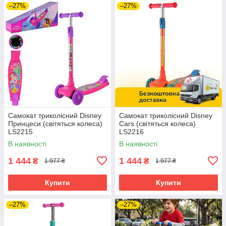
–27%
–27%
Самокат триколісний Disney
Самокат триколісний Disney
Принцеси (світяться колеса)
Cars (світяться колеса)
LS2215
LS2216
В наявності
В наявності
1 444
1 444
₴
₴
1 977 ₴
1 977 ₴
Купити
Купити
–27%
–27%