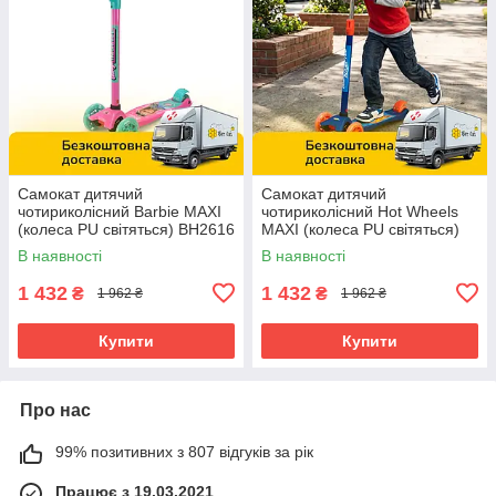
Самокат дитячий
Самокат дитячий
чотириколісний Barbie MAXI
чотириколісний Hot Wheels
(колеса PU світяться) BH2616
MAXI (колеса PU світяться)
BH2617
В наявності
В наявності
1 432
1 432
₴
₴
1 962 ₴
1 962 ₴
Купити
Купити
Про нас
99% позитивних з 807 відгуків за рік
Працює з 19.03.2021