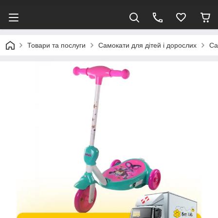
Товари та послуги
Самокати для дітей і дорослих
Са