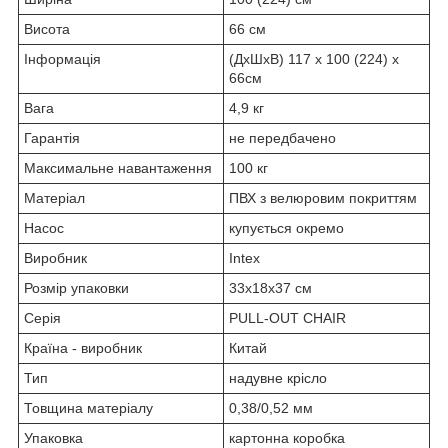
Висота
66 см
Інформація
(ДxШxВ) 117 x 100 (224) x
66см
Вага
4,9 кг
Гарантія
не передбачено
Максимальне навантаження
100 кг
Матеріал
ПВХ з велюровим покриттям
Насос
купується окремо
Виробник
Intex
Розмір упаковки
33x18x37 см
Серія
PULL-OUT CHAIR
Країна - виробник
Китай
Тип
надувне крісло
Товщина матеріалу
0,38/0,52 мм
Упаковка
картонна коробка