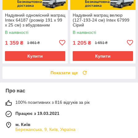
Надувний одномісний матрац
Надувний матрац велюр
Intex 64187 (розмір 191 x 99
(127-193-24 см) Intex 67999
x 25 см) з вбудованим
Сірий
електричним насосом
В наявності
В наявності
1 359
1 205
₴
₴
1 861 ₴
1 651 ₴
Купити
Купити
Показати ще
Про нас
100% позитивних з 816 відгуків за рік
Працює з 19.03.2021
м. Київ
Бережанська, 9, Київ, Україна