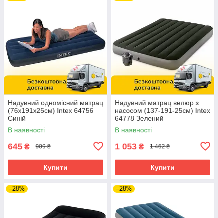
Надувний одномісний матрац
Надувний матрац велюр з
(76х191х25см) Intex 64756
насосом (137-191-25см) Intex
Синій
64778 Зелений
В наявності
В наявності
645
1 053
₴
₴
909 ₴
1 462 ₴
Купити
Купити
–28%
–28%