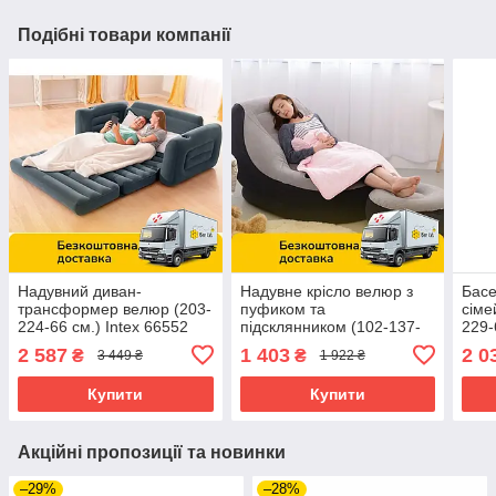
Подібні товари компанії
Надувний диван-
Надувне крісло велюр з
Басе
трансформер велюр (203-
пуфиком та
сіме
224-66 см.) Intex 66552
підсклянником (102-137-
229-
Сірий
79 см.) Intex 68564
сиді
2 587
1 403
2 0
₴
₴
3 449 ₴
1 922 ₴
2шт)
Купити
Купити
Акційні пропозиції та новинки
–29%
–28%