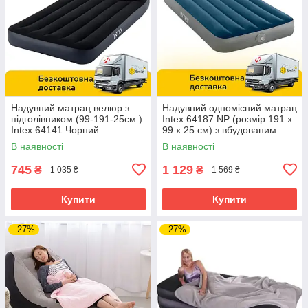
Надувний матрац велюр з
Надувний одномісний матрац
підголівником (99-191-25см.)
Intex 64187 NP (розмір 191 x
Intex 64141 Чорний
99 x 25 см) з вбудованим
електричним насосом
В наявності
В наявності
745
1 129
₴
₴
1 035 ₴
1 569 ₴
Купити
Купити
–27%
–27%