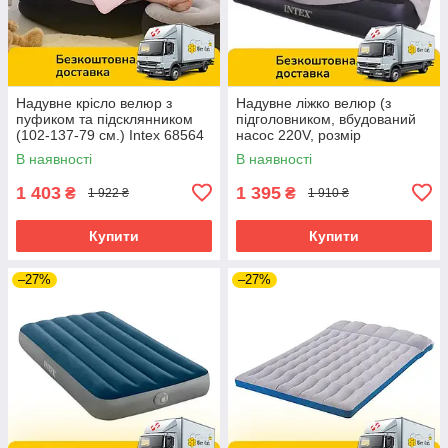
Надувне крісло велюр з
Надувне ліжко велюр (з
пуфиком та підсклянником
підголовником, вбудований
(102-137-79 см.) Intex 68564
насос 220V, розмір
99X191X42см) Intex 64122
В наявності
В наявності
NP
1 403
1 395
₴
₴
1 922 ₴
1 910 ₴
Купити
Купити
–27%
–27%