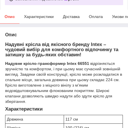
Опис
Характеристики
Доставка
Оплата
Умови п
Опис
Надувні крісла від якісного бренду Intex –
чудовий вибір для комфортного відпочинку та
затишку за будь-яких обставин!
Надувне крісло-трансформер Intex 66551
відрізняється
зручністю та комфортом, і при цьому має сучасний зовнішній
вигляд. Завдяки своїй конструкції, крісло може розкладатися в
спальне місце, загальна довжина при цьому складає 224 см.
Крісло виготовлене з міцного вінілу з м'яким
водовідштовхувальним флокованим покриттям. Широкі
клапани дозволяють швидко надути або здути крісло для
зберігання.
Характеристики
Довжина
117 см
Ширіна
100 (224) см