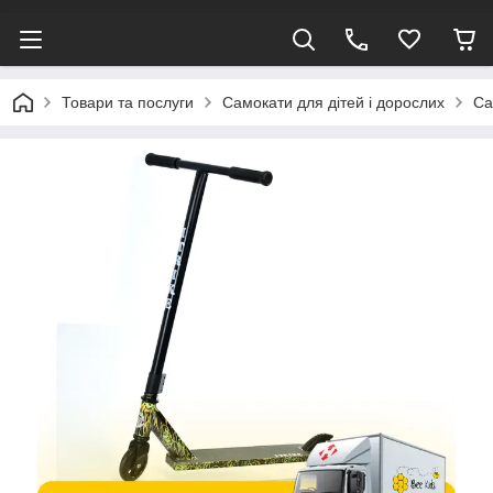
Товари та послуги
Самокати для дітей і дорослих
Са