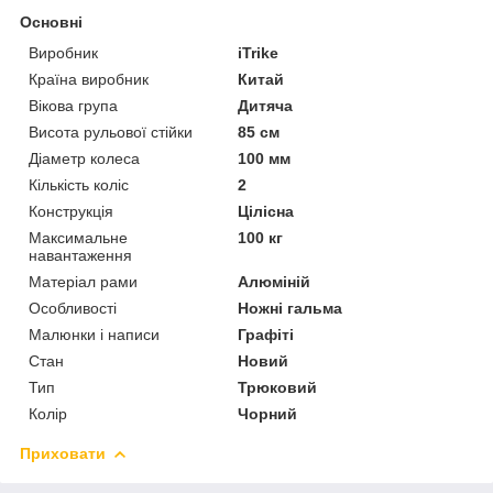
Основні
Виробник
iTrike
Країна виробник
Китай
Вікова група
Дитяча
Висота рульової стійки
85 см
Діаметр колеса
100 мм
Кількість коліс
2
Конструкція
Цілісна
Максимальне
100 кг
навантаження
Матеріал рами
Алюміній
Особливості
Ножні гальма
Малюнки і написи
Графіті
Стан
Новий
Тип
Трюковий
Колір
Чорний
Приховати