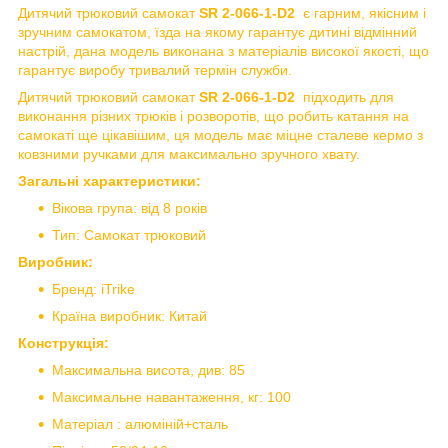
Дитячий трюковий самокат
SR 2-066-1-D2
є гарним, якісним і
зручним самокатом, їзда на якому гарантує дитині відмінний
настрій, дана модель виконана з матеріалів високої якості, що
гарантує виробу тривалий термін служби.
Дитячий трюковий самокат
SR 2-066-1-D2
підходить для
виконання різних трюків і розворотів, що робить катання на
самокаті ще цікавішим, ця модель має міцне сталеве кермо з
ковзними ручками для максимально зручного хвату.
Загальні характеристики:
Вікова група: від 8 років
Тип: Самокат трюковий
Виробник:
Бренд: iTrike
Країна виробник: Китай
Конструкція:
Максимальна висота, див: 85
Максимальне навантаження, кг: 100
Матеріал : алюміній+сталь