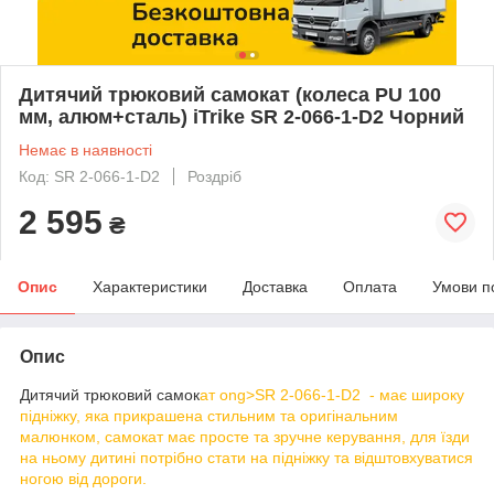
Дитячий трюковий самокат (колеса PU 100
мм, алюм+сталь) iTrike SR 2-066-1-D2 Чорний
Немає в наявності
Код: SR 2-066-1-D2
Роздріб
2 595
₴
Опис
Характеристики
Доставка
Оплата
Умови п
Опис
Дитячий трюковий самок
ат ong>SR 2-066-1-D2 - має широку
підніжку, яка прикрашена стильним та оригінальним
малюнком, самокат має просте та зручне керування, для їзди
на ньому дитині потрібно стати на підніжку та відштовхуватися
ногою від дороги.