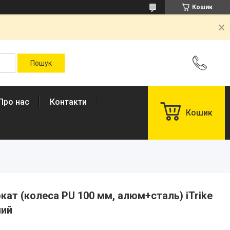
Кошик
Про нас
Контакти
Кошик
ат (колеса PU 100 мм, алюм+сталь) iTrike
лий