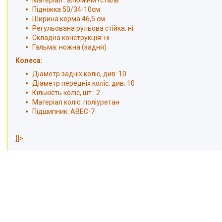
Матеріал : алюміній+сталь
Підніжка 50/34-10см
Ширина керма 46,5 см
Регульована рульова стійка: ні
Складна конструкція: ні
Гальма: ножна (задня)
Колеса:
Діаметр задніх коліс, див: 10
Діаметр передніх коліс, див: 10
Кількість коліс, шт.: 2
Матеріал коліс: поліуретан
Підшипник: ABEC-7
]]>