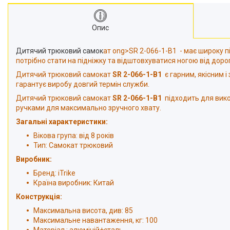
Опис
Дитячий трюковий самок
ат ong>SR 2-066-1-B1 - має широку п
потрібно стати на підніжку та відштовхуватися ногою від доро
Дитячий трюковий самокат
SR 2-066-1-B1
є гарним, якісним і
гарантує виробу довгий термін служби.
Дитячий трюковий самокат
SR 2-066-1-B1
підходить для вико
ручками для максимально зручного хвату.
Загальні характеристики:
Вікова група: від 8 років
Тип: Самокат трюковий
Виробник:
Бренд: iTrike
Країна виробник: Китай
Конструкція:
Максимальна висота, див: 85
Максимальне навантаження, кг: 100