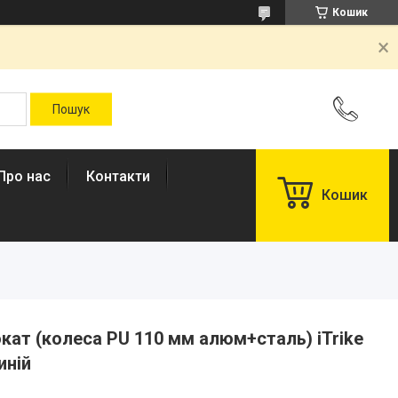
Кошик
Про нас
Контакти
Кошик
ат (колеса PU 110 мм алюм+сталь) iTrike
иній