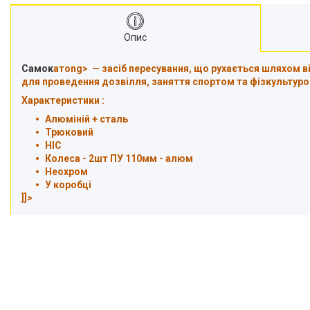
Опис
Самок
атong> — засіб пересування, що рухається шляхом в
для проведення дозвілля, заняття спортом та фізкультуро
Характеристики
:
Алюміній + сталь
Трюковий
HIC
Колеса - 2шт ПУ 110мм - алюм
Неохром
У коробці
]]>