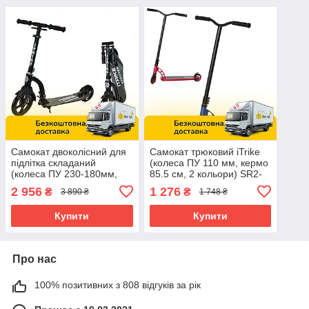
Самокат двоколісний для
Самокат трюковий iTrike
підлітка складаний
(колеса ПУ 110 мм, кермо
(колеса ПУ 230-180мм,
85.5 см, 2 кольори) SR2-
кермо 81/95см) iTrike SR
078
2 956
1 276
₴
₴
3 890 ₴
1 748 ₴
2-035-2 Чорний
Купити
Купити
Про нас
100% позитивних з 808 відгуків за рік