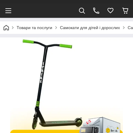
Товари та послуги
Самокати для дітей і дорослих
Са