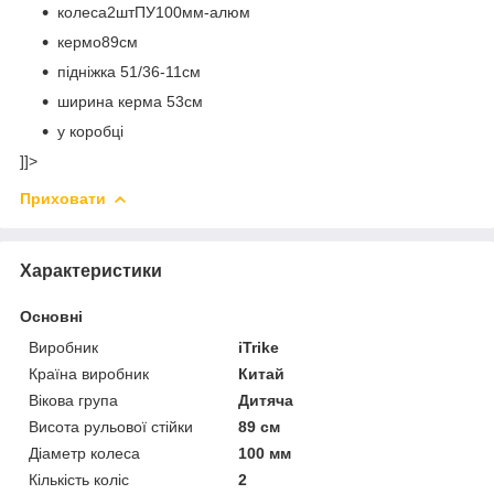
колеса2штПУ100мм-алюм
кермо89см
підніжка 51/36-11см
ширина керма 53см
у коробці
]]>
Приховати
Характеристики
Основні
Виробник
iTrike
Країна виробник
Китай
Вікова група
Дитяча
Висота рульової стійки
89 см
Діаметр колеса
100 мм
Кількість коліс
2