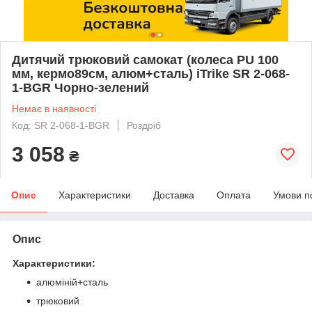
Дитячий трюковий самокат (колеса PU 100
мм, кермо89см, алюм+сталь) iTrike SR 2-068-
1-BGR Чорно-зелений
Немає в наявності
Код: SR 2-068-1-BGR
Роздріб
3 058
₴
Опис
Характеристики
Доставка
Оплата
Умови п
Опис
Характеристики:
алюміній+сталь
трюковий