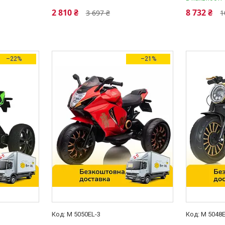
2 810 ₴
8 732 ₴
3 697 ₴
1
–22%
–21%
M 5050EL-3
M 5048E