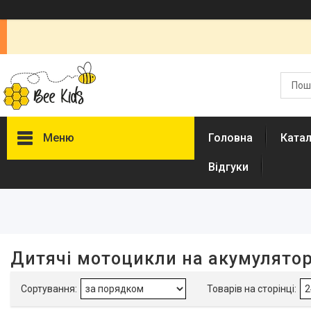
Меню
Головна
Ката
Відгуки
Фільтри
Ціна
Наявність
Дитячі мотоцикли на акумулятор
В наявності
75
Акція