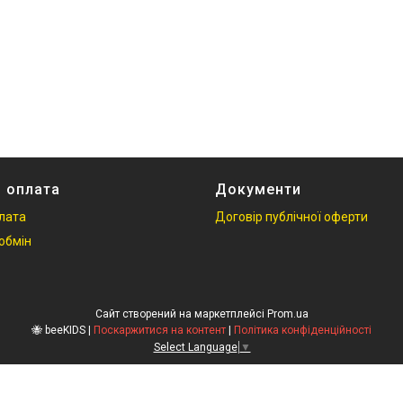
і оплата
Документи
плата
Договір публічної оферти
обмін
Сайт створений на маркетплейсі
Prom.ua
🐝 beeKIDS |
Поскаржитися на контент
|
Політика конфіденційності
Select Language
▼