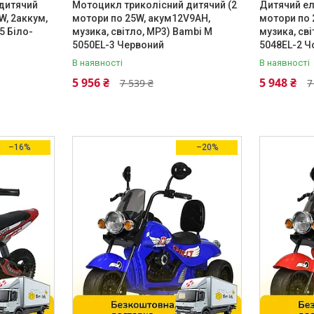
дитячий
Мотоцикл триколісний дитячий (2
Дитячий е
W, 2аккум,
мотори по 25W, акум12V9AH,
мотори по 
5 Біло-
музика, світло, MP3) Bambi M
музика, св
5050EL-3 Червоний
5048EL-2 Ч
В наявності
В наявності
5 956 ₴
5 948 ₴
7 539 ₴
7
–16%
–20%