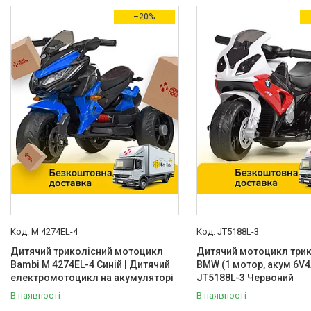
Товари зі знижками
75
–20%
Виробник
Bambi
327
Profi
2
Країна виробник
Китай
340
Тип
Електромобіль
6
Електромотоцикл
332
Електроскутер
2
M 4274EL-4
JT5188L-3
Тип кузова
Дитячий триколісний мотоцикл
Дитячий мотоцикл трик
Мотоцикл
334
Bambi M 4274EL-4 Синій | Дитячий
BMW (1 мотор, акум 6V4
електромотоцикл на акумуляторі
JT5188L-3 Червоний
Трицикл
3
В наявності
В наявності
Вікова група