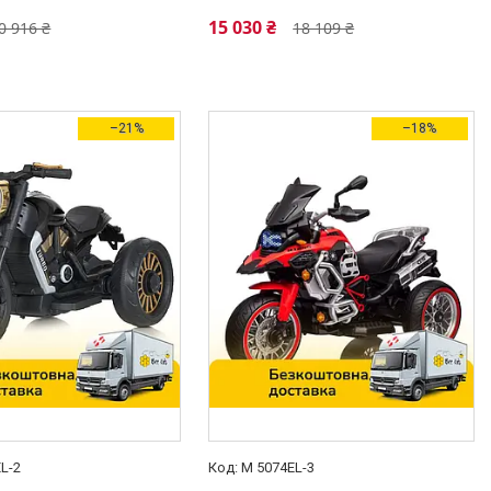
15 030 ₴
0 916 ₴
18 109 ₴
–21%
–18%
L-2
M 5074EL-3