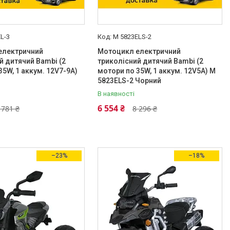
L-3
M 5823ELS-2
електричний
Мотоцикл електричний
й дитячий Bambi (2
триколісний дитячий Bambi (2
35W, 1 аккум. 12V7-9A)
мотори по 35W, 1 аккум. 12V5A) M
5823ELS-2 Чорний
В наявності
6 554 ₴
 781 ₴
8 296 ₴
–23%
–18%