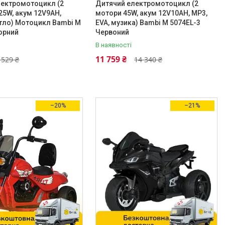
лектромотоцикл (2
Дитячий електромотоцикл (2
25W, акум 12V9AH,
мотори 45W, акум 12V10AH, MP3,
ітло) Мотоцикл Bambi M
EVA, музика) Bambi M 5074EL-3
орний
Червоний
В наявності
11 759 ₴
 529 ₴
14 340 ₴
–20%
–21%