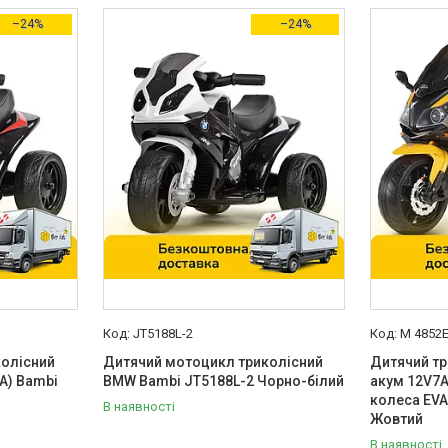
–24%
–24%
JT5188L-2
M 4852E
олісний
Дитячий мотоцикл триколісний
Дитячий тр
A) Bambi
BMW Bambi JT5188L-2 Чорно-білий
акум 12V7A
колеса EVA
В наявності
Жовтий
В наявності