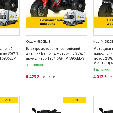
M 5806EL-3
M 5825
олісний
Електромотоцикл триколісний
Мотоцикл 
 по 35W, 1
дитячий Bambi (2 мотори по 35W, 1
триколісни
 5806EL-1
акумулятор 12V4,5AH) M 5806EL-3
мотор 25W,
MP3, USB) 
В наявності
В наявності
6 423 ₴
4 012 ₴
8 131 ₴
5
–21%
–21%