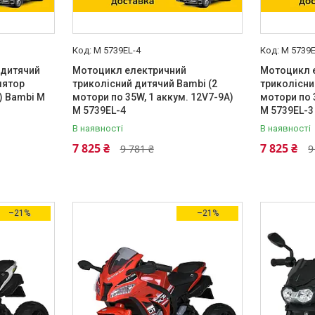
M 5739EL-4
M 5739E
 дитячий
Мотоцикл електричний
Мотоцикл 
лятор
триколісний дитячий Bambi (2
триколісни
) Bambi M
мотори по 35W, 1 аккум. 12V7-9A)
мотори по 
M 5739EL-4
M 5739EL-3
В наявності
В наявності
7 825 ₴
7 825 ₴
9 781 ₴
9
–21%
–21%