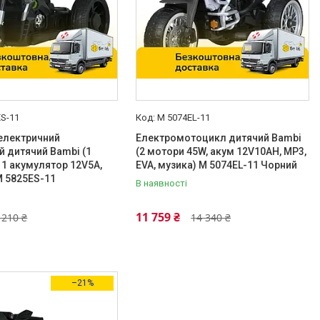
ES-11
M 5074EL-11
електричний
Електромотоцикл дитячий Bambi
й дитячий Bambi (1
(2 мотори 45W, акум 12V10AH, MP3,
 1 акумулятор 12V5A,
EVA, музика) M 5074EL-11 Чорний
M 5825ES-11
В наявності
11 759 ₴
 210 ₴
14 340 ₴
–21%