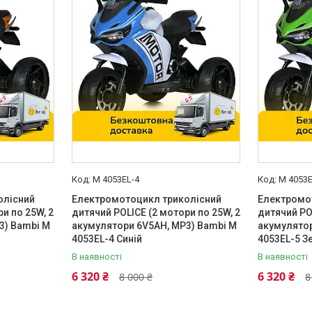
M 4053EL-4
M 4053E
олісний
Електромотоцикл триколісний
Електромо
и по 25W, 2
дитячий POLICE (2 мотори по 25W, 2
дитячий PO
3) Bambi M
акумулятори 6V5AH, MP3) Bambi M
акумулятор
й
4053EL-4 Синій
4053EL-5 З
В наявності
В наявності
6 320 ₴
6 320 ₴
8 000 ₴
8