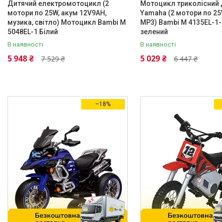
Дитячий електромотоцикл (2
Мотоцикл триколісний 
Ще 8
мотори по 25W, акум 12V9AH,
Yamaha (2 мотори по 25
музика, світло) Мотоцикл Bambi M
MP3) Bambi M 4135EL-1-
Колір
5048EL-1 Білий
зелений
Бежевий
3
В наявності
В наявності
5 948 ₴
5 029 ₴
7 529 ₴
6 447 ₴
Блакитний
4
Білий
63
Бірюзовий
1
–18%
Жовтий
23
Ще 9
Кількість місць в електро-/
бензомобиле
1
336
2
2
Матеріал сидіння і спинки