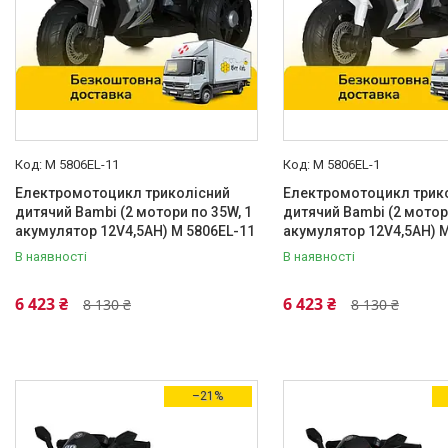
Передачі
1 швидкість вперед
111
1 швидкість назад
89
2 скорости вперед
2
Автоматическая коробка
5
M 5806EL-11
M 5806EL-1
Марка
Електромотоцикл триколісний
Електромотоцикл трик
дитячий Bambi (2 мотори по 35W, 1
дитячий Bambi (2 мотори
BMW
31
акумулятор 12V4,5AH) M 5806EL-11
акумулятор 12V4,5AH) M
В наявності
В наявності
Ducati
15
Mercedes-Benz
2
6 423 ₴
6 423 ₴
8 130 ₴
8 130 ₴
Yamaha
8
Стан
–21%
Нове
340
Індикатор заряду акумулятора