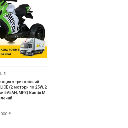
L-5
тоцикл триколісний
LICE (2 мотори по 25W, 2
и 6V5AH, MP3) Bambi M
елений
 000 ₴