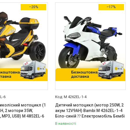
–20%
–17%
L-6
M 4262EL-1-4
иколісний мотоцикл (1
Дитячий мотоцикл (мотор 250W, 2
H, 2 мотори 35W,
акум 12V9AH) Bambi M 4262EL-1-4
, MP3, USB) M 4852EL-6
Біло-синій ⁇ Електромобіль Бембі
В наявності