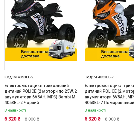
Так
166
Так
2
Зарядний пристрій
Так
260
Так
3
M 4053EL-2
M 4053EL-7
Каталог
Електромотоцикл триколісний
Електромотоцикл трик
Новинки
дитячий POLICE (2 мотори по 25W, 2
дитячий POLICE (2 мотор
акумулятори 6V5AH, MP3) Bambi M
акумулятори 6V5AH, MP
Доставка і оплата
4053EL-2 Чорний
4053EL-7 Помаранчеви
Повернення і обмін
В наявності
В наявності
6 320 ₴
6 320 ₴
8 000 ₴
8 000 ₴
Документи
Відгуки