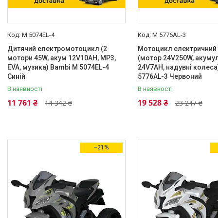
Натуральная кожа
14
Пластик
35
M 5074EL-4
M 5776AL-3
Штучна шкіра
276
Дитячий електромотоцикл (2
Мотоцикл електричний
Матеріал корпусу
мотори 45W, акум 12V10AH, MP3,
(мотор 24V250W, акуму
EVA, музика) Bambi M 5074EL-4
24V7AH, надувні колеса
Металл
12
Синій
5776AL-3 Червоний
В наявності
В наявності
Пластик
324
11 761 ₴
19 528 ₴
14 342 ₴
23 247 ₴
Матеріал коліс
EVA
267
Гума
38
–21%
Пластик
26
Варіанти управління
З кабіни водія
296
Радіокерування (пульт ДК)
24