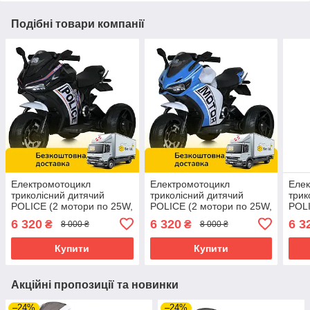
Подібні товари компанії
Електромотоцикл
Електромотоцикл
Елек
триколісний дитячий
триколісний дитячий
трик
POLICE (2 мотори по 25W,
POLICE (2 мотори по 25W,
POLI
2 акумулятори 6V5AH,
2 акумулятори 6V5AH,
2 ак
6 320
6 320
6 3
₴
₴
8 000 ₴
8 000 ₴
MP3) Bambi M 4053EL-2
MP3) Bambi M 4053EL-4
MP3)
Чорний
Синій
Зел
Купити
Купити
Акційні пропозиції та новинки
–24%
–24%