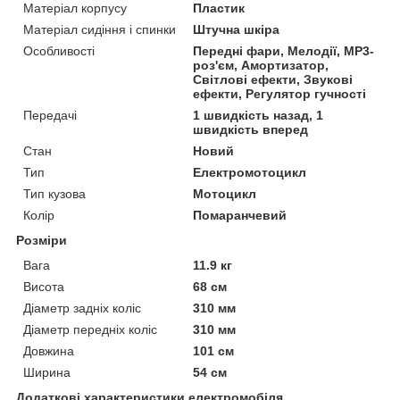
Матеріал корпусу
Пластик
Матеріал сидіння і спинки
Штучна шкіра
Особливості
Передні фари, Мелодії, MP3-
роз'єм, Амортизатор,
Світлові ефекти, Звукові
ефекти, Регулятор гучності
Передачі
1 швидкість назад, 1
швидкість вперед
Стан
Новий
Тип
Електромотоцикл
Тип кузова
Мотоцикл
Колір
Помаранчевий
Розміри
Вага
11.9 кг
Висота
68 см
Діаметр задніх коліс
310 мм
Діаметр передніх коліс
310 мм
Довжина
101 см
Ширина
54 см
Додаткові характеристики електромобіля