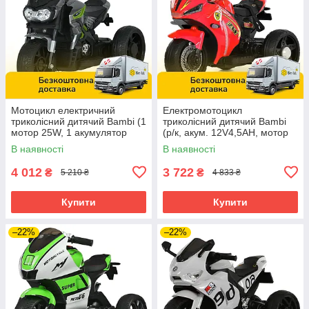
Мотоцикл електричний
Електромотоцикл
триколісний дитячий Bambi (1
триколісний дитячий Bambi
мотор 25W, 1 акумулятор
(р/к, акум. 12V4,5AH, мотор
12V5A, MP3, USB) M 5825ES-
2*25W, USB, BLUETOOTH,
В наявності
В наявності
11
MP3) M 6345ELR-3 Червоний
4 012
3 722
₴
₴
5 210 ₴
4 833 ₴
Купити
Купити
–22%
–22%