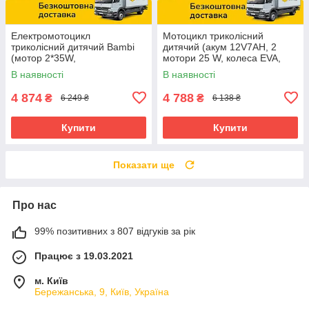
Електромотоцикл
Мотоцикл триколісний
триколісний дитячий Bambi
дитячий (акум 12V7AH, 2
(мотор 2*35W,
мотори 25 W, колеса EVA,
аккум.1*12V4,5AH, EVA) M
музика, світло, USB) M
В наявності
В наявності
6265EL-5 Зелений
6262EL-11 Сірий
4 874
4 788
₴
₴
6 249 ₴
6 138 ₴
Купити
Купити
Показати ще
Про нас
99% позитивних з 807 відгуків за рік
Працює з 19.03.2021
м. Київ
Бережанська, 9, Київ, Україна