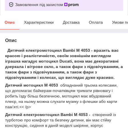
Замовлення під захистом
Опис
Характеристики
Доставка
Оплата
Умови п
Опис
Дитячий електромотоцикл Bambi M 4053 - вразить вас
красою і реалістичністю, своїм зовнішнім виглядом
іграшка нагадує мотоцикл Ducati, вона має декоративні
дзеркала і вітрове скло, а також фари з підсвічуванням, а
також фари з підсвічуванням, а також фари з
підсвічуванням і колесах, що виглядає дуже красиво.
Дитячий мотоцикл M 4053
обладнаний трьома колесами,
що допомагає байкерам-початківцям тримати рівновагу і
робить їзду більш безпечною, мотоцикл має вбудований
плеєр, на ньому можна слухати музику з флешки або карти
пам'яті.<< /p>
Дитячий електромотоцикл Bambi M 4053 -
створений із
турботою про комфорт та безпеку дитини, він має стійку
конструкцію, сидіння в даній моделі шкіряне, корпус