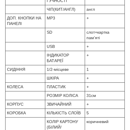
ГУЧНОСТІ
ЧІП(КИТ/АНГЛ)
англ
ДОП. КНОПКИ НА
MP3
+
ПАНЕЛІ
SD
слот+картка
пам'яті
USB
+
ІНДИКАТОР
+
БАТАРЕЇ
СИДІННЯ
1/2-місцеве
1
ШКІРА
+
КОЛЕСА
ПЛАСТИК
+
РОЗМІР КОЛІСА
31см
КОРПУС
ЗВИЧАЙНИЙ
+
КОРОБКА
КІЛЬКІСТЬ СЛОЇВ
5
КОЛІР КАРТОНУ
коричневий
(БІЛИЙ/