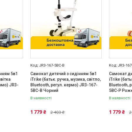
JR3-167-5BC-B
JR3-167
нням 5в1
Самокат дитячий з сидінням 5в1
Самокат ди
світка
iTrike (батьк. ручка, музика, світло,
iTrike (бать
ермо) JR3-
Bluetooth, регул. кермо) JR3-167-
Bluetooth, 
5BC-B Чорний
5BC-P Рож
В наявності
В наявності
1 779 ₴
1 779 ₴
2 403 ₴
2