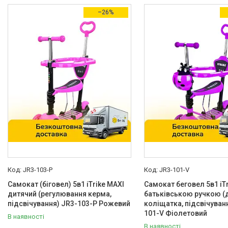
Товари зі знижками
24
–26%
Виробник
iTrike
91
Країна виробник
Китай
91
Тип
Міський
75
Трансформер
20
Вікова група
Дитяча
95
Особливості
JR3-103-P
JR3-101-V
Самокат (біговел) 5в1 iTrike MAXI
Самокат беговел 5в1 iTr
Батьківська ручка
41
дитячий (регулювання керма,
батьківською ручкою (
підсвічування) JR3-103-P Рожевий
коліщатка, підсвічуван
Гальма
60
101-V Фіолетовий
В наявності
Захисний бортик
4
В наявності