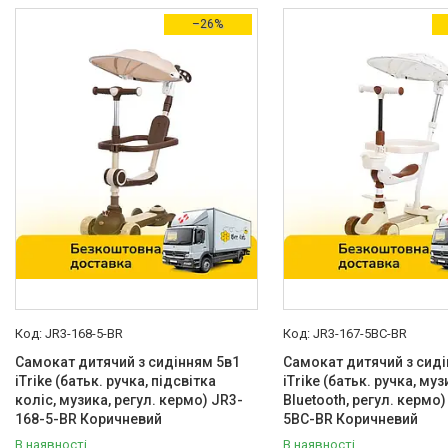
–26%
JR3-168-5-BR
JR3-167-5BC-BR
Самокат дитячий з сидінням 5в1
Самокат дитячий з сиді
iTrike (батьк. ручка, підсвітка
iTrike (батьк. ручка, муз
коліс, музика, регул. кермо) JR3-
Bluetooth, регул. кермо
168-5-BR Коричневий
5BC-BR Коричневий
В наявності
В наявності