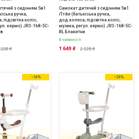
тячий з сидінням 5в1
Самокат дитячий з сидінням 5в1
ькіська ручка,
iTrike (батькіська ручка,
, підсвітка коліс,
дод.колеса, підсвітка коліс,
гул. кермо) JR3-168-5С-
музика, регул. кермо) JR3-168-5С-
ев
BL Блакитни
В наявності
1 649 ₴
 228 ₴
2 228 ₴
–26%
–26%