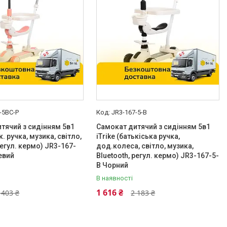
-5BC-P
JR3-167-5-B
тячий з сидінням 5в1
Самокат дитячий з сидінням 5в1
к. ручка, музика, світло,
iTrike (батькіська ручка,
регул. кермо) JR3-167-
дод.колеса, світло, музика,
евий
Bluetooth, регул. кермо) JR3-167-5-
B Чорний
В наявності
1 616 ₴
 403 ₴
2 183 ₴