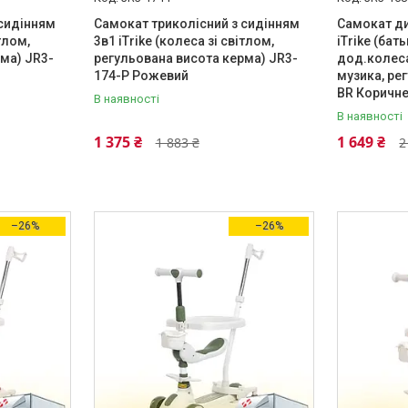
 сидінням
Самокат триколісний з сидінням
Самокат ди
тлом,
3в1 iTrike (колеса зі світлом,
iTrike (бат
ма) JR3-
регульована висота керма) JR3-
дод.колеса
174-P Рожевий
музика, ре
BR Коричн
В наявності
В наявності
1 375 ₴
1 649 ₴
1 883 ₴
2
–26%
–26%