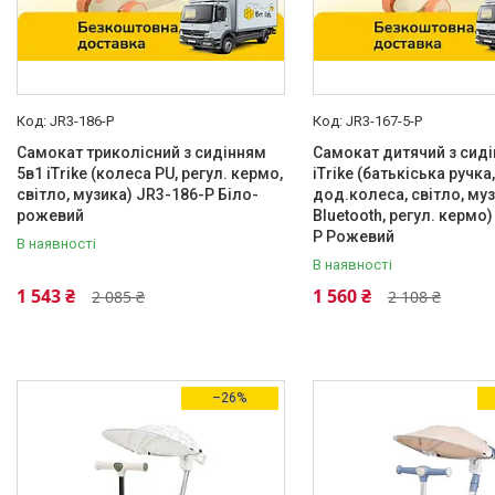
Контакти
JR3-186-P
JR3-167-5-P
Самокат триколісний з сидінням
Самокат дитячий з сиді
5в1 iTrike (колеса PU, регул. кермо,
iTrike (батькіська ручка,
світло, музика) JR3-186-P Біло-
дод.колеса, світло, муз
рожевий
Bluetooth, регул. кермо
P Рожевий
В наявності
В наявності
1 543 ₴
1 560 ₴
2 085 ₴
2 108 ₴
–26%