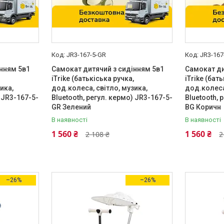
JR3-167-5-GR
JR3-167
нням 5в1
Самокат дитячий з сидінням 5в1
Самокат ди
iTrike (батькіська ручка,
iTrike (бат
ика,
дод.колеса, світло, музика,
дод.колеса
) JR3-167-5-
Bluetooth, регул. кермо) JR3-167-5-
Bluetooth, 
GR Зелений
BG Коричн
В наявності
В наявності
1 560 ₴
1 560 ₴
2 108 ₴
2
–26%
–26%