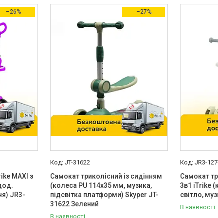
–26%
–27%
JT-31622
JR3-12
ike MAXI з
Самокат триколісний із сидінням
Самокат тр
дод.
(колеса PU 114х35 мм, музика,
3в1 iTrike 
ня) JR3-
підсвітка платформи) Skyper JT-
світло, му
31622 Зелений
В наявності
В наявності