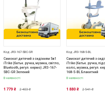
JR3-167-5BC-GR
JR3-168-5-BL
Самокат дитячий з сидінням 5в1
Самокат дитячий з сиді
iTrike (батьк. ручка, музика, світло,
iTrike (батьк. ручка, під
Bluetooth, регул. кермо) JR3-167-
коліс, музика, регул. к
5BC-GR Зелений
168-5-BL Блакитний
В наявності
В наявності
1 779 ₴
1 880 ₴
2 403 ₴
2 541 ₴