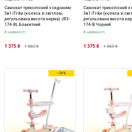
Конструкція
Самокат триколісний з сидінням
Самокат триколісний з
3в1 iTrike (колеса зі світлом,
3в1 iTrike (колеса зі сві
Складана
28
регульована висота керма) JR3-
регульована висота кер
174-BL Блакитний
174-B Чорний
Малюнки і написи
В наявності
В наявності
Візерунок
4
1 375 ₴
1 375 ₴
1 883 ₴
1 883 ₴
Графіті
4
–26%
Каталог
Новинки
Доставка і оплата
Повернення і обмін
Документи
Відгуки