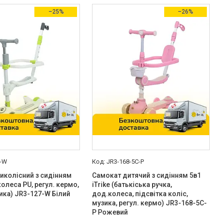
–25%
–26%
7-W
JR3-168-5С-P
иколісний з сидінням
Самокат дитячий з сидінням 5в1
(колеса PU, регул. кермо,
iTrike (батькіська ручка,
зика) JR3-127-W Білий
дод.колеса, підсвітка коліс,
музика, регул. кермо) JR3-168-5С-
P Рожевий