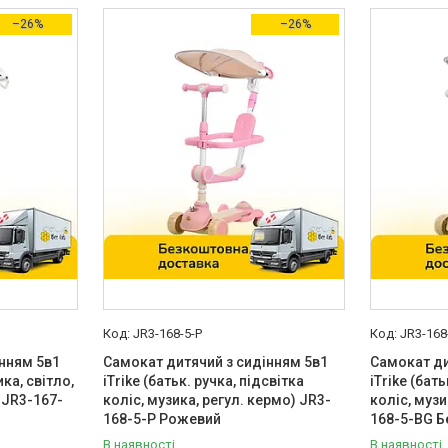
–26%
–26%
JR3-168-5-P
JR3-168
нням 5в1
Самокат дитячий з сидінням 5в1
Самокат ди
ика, світло,
iTrike (батьк. ручка, підсвітка
iTrike (бат
) JR3-167-
коліс, музика, регул. кермо) JR3-
коліс, музи
168-5-P Рожевий
168-5-BG 
В наявності
В наявності