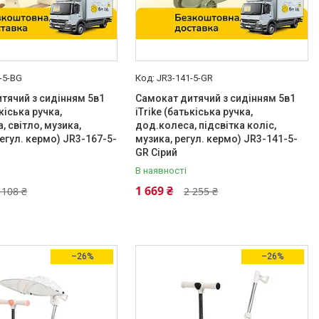
-5-BG
JR3-141-5-GR
тячий з сидінням 5в1
Самокат дитячий з сидінням 5в1
ькіська ручка,
iTrike (батькіська ручка,
, світло, музика,
дод.колеса, підсвітка коліс,
регул. кермо) JR3-167-5-
музика, регул. кермо) JR3-141-5-
GR Сірий
В наявності
1 669 ₴
 108 ₴
2 255 ₴
–26%
–26%