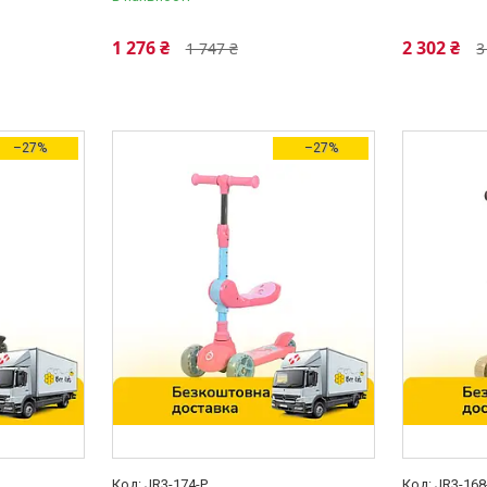
1 276 ₴
2 302 ₴
1 747 ₴
3
–27%
–27%
JR3-174-P
JR3-168