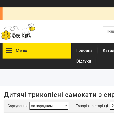
Меню
Головна
Ката
Відгуки
Фільтри
Ціна
Наявність
Дитячі триколісні самокати з си
В наявності
24
Акція