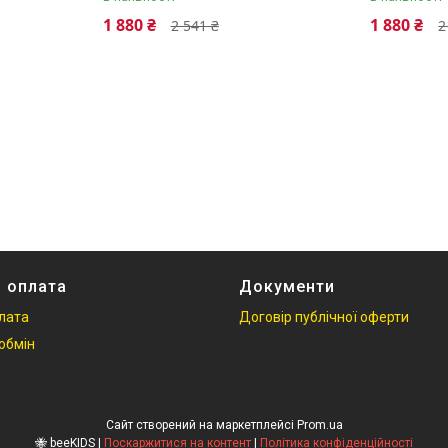
1 880 ₴
1 880 ₴
2 541 ₴
2
і оплата
Документи
плата
Договір публічної оферти
обмін
Сайт створений на маркетплейсі
Prom.ua
🐝 beeKIDS |
Поскаржитися на контент
|
Політика конфіденційності