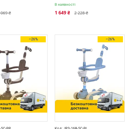
В наявності
1 649 ₴
 069 ₴
2 228 ₴
–26%
–26%
-5С-BR
JR3-168-5С-BL