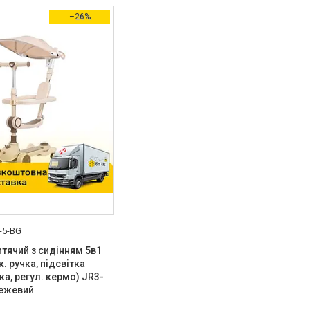
–26%
-5-BG
тячий з сидінням 5в1
ьк. ручка, підсвітка
ка, регул. кермо) JR3-
Бежевий