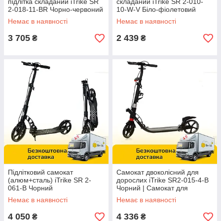
підлітка складаний iTrike SR
складаний iTrike SR 2-010-
2-018-11-BR Чорно-червоний
10-W-V Біло-фіолетовий
| Самокат для підлітка
Немає в наявності
Немає в наявності
3 705
2 439
₴
₴
Підлітковий самокат
Самокат двоколісний для
(алюм+сталь) iTrike SR 2-
дорослих iTrike SR2-015-4-B
061-B Чорний
Чорний | Самокат для
дорослих
Немає в наявності
Немає в наявності
4 050
4 336
₴
₴