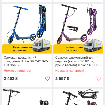
Самокат двоколісний
Самокат двоколісний для
складаний iTrike SR 2-010-2-
підлітка (кермо89/102см,
1-B Чорний
ручне гальмо) iTrike SR2-051-
1-V Фіолетовий
Немає в наявності
Немає в наявності
2 462
2 557
₴
₴