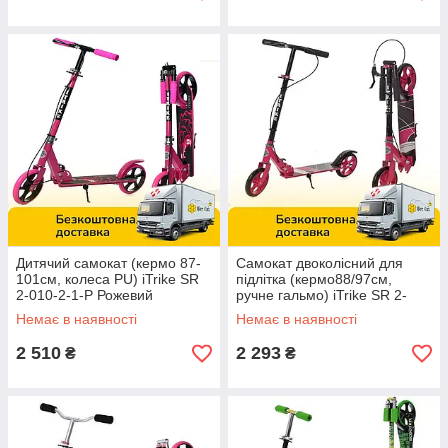
Дитячий самокат (кермо 87-
Самокат двоколісний для
101см, колеса PU) iTrike SR
підлітка (кермо88/97см,
2-010-2-1-P Рожевий
ручне гальмо) iTrike SR 2-
008-P Рожевий
Немає в наявності
Немає в наявності
2 510
2 293
₴
₴