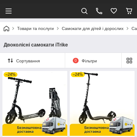
Товари та послуги
Самокати для дітей і дорослих
Са
Двоколісні самокати iTrike
Сортування
0
Фільтри
–24%
–24%