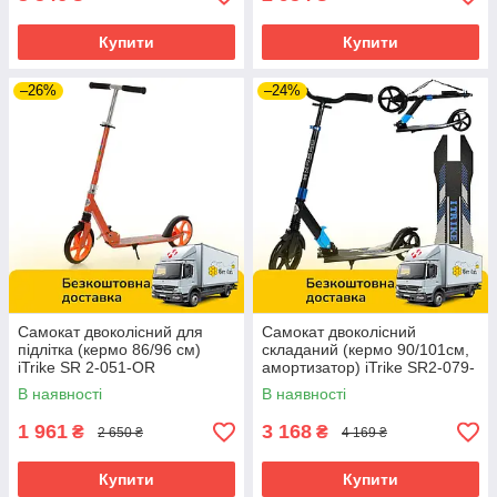
Купити
Купити
–26%
–24%
Самокат двоколісний для
Самокат двоколісний
підлітка (кермо 86/96 см)
складаний (кермо 90/101см,
iTrike SR 2-051-OR
амортизатор) iTrike SR2-079-
Помаранчевий
BL Синій
В наявності
В наявності
1 961
3 168
₴
₴
2 650 ₴
4 169 ₴
Купити
Купити