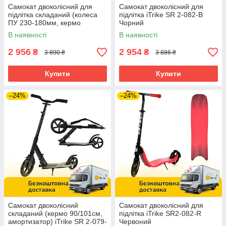
Самокат двоколісний для
Самокат двоколісний для
підлітка складаний (колеса
підлітка iTrike SR 2-082-B
ПУ 230-180мм, кермо
Чорний
81/95см) iTrike SR 2-035-2
В наявності
В наявності
Чорний
2 956
2 954
₴
₴
3 890 ₴
3 886 ₴
Купити
Купити
–24%
–24%
Самокат двоколісний
Самокат двоколісний для
складаний (кермо 90/101см,
підлітка iTrike SR2-082-R
амортизатор) iTrike SR 2-079-
Червоний