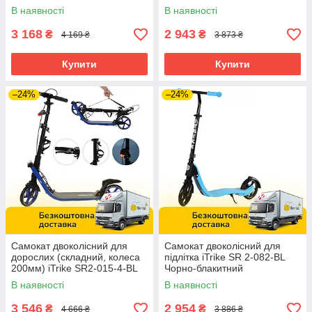
B Чорний
В наявності
В наявності
3 168
2 943
₴
₴
4 169 ₴
3 873 ₴
Купити
Купити
–24%
–24%
Самокат двоколісний для
Самокат двоколісний для
дорослих (складний, колеса
підлітка iTrike SR 2-082-BL
200мм) iTrike SR2-015-4-BL
Чорно-блакитний
Синій
В наявності
В наявності
3 546
2 954
₴
₴
4 666 ₴
3 886 ₴