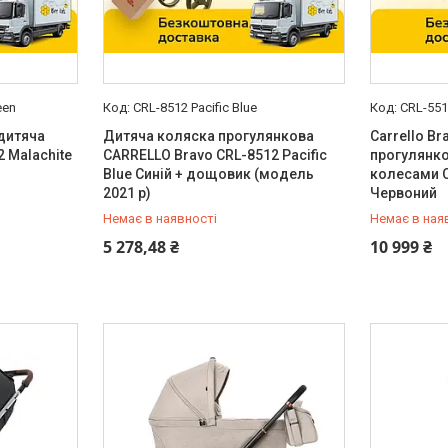
een
CRL-8512 Pacific Blue
CRL-551
дитяча
Дитяча коляска прогулянкова
Carrello B
 Malachite
CARRELLO Bravo CRL-8512 Pacific
прогулянко
Blue Синій + дощовик (модель
колесами C
2021 р)
Червоний
Немає в наявності
Немає в ная
0 (800) 33-98-35
0 (800) 33
5 278,48 ₴
10 999 ₴