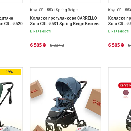
CRL-5531 Spring Beige
CRL-553
дитяча
Коляска прогулянкова CARRELLO
Коляска п
xe CRL-5520
Solo CRL-5531 Spring Beige Бежева
Solo CRL-5
В наявності
В наявності
6 505 ₴
6 505 ₴
8 234 ₴
8
–19%