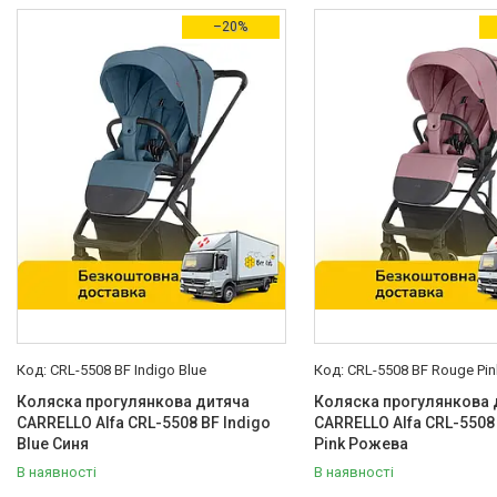
Товари зі знижками
17
–20%
Виробник
Carrello
321
Країна виробник
Китай
36
Україна
279
Тип
Підніжка
1
Колір
Бежевий
54
CRL-5508 BF Indigo Blue
CRL-5508 BF Rouge Pin
Блакитний
2
Коляска прогулянкова дитяча
Коляска прогулянкова 
Бордовий
2
CARRELLO Alfa CRL-5508 BF Indigo
CARRELLO Alfa CRL-5508
Blue Синя
Pink Рожева
Бірюзовий
6
В наявності
В наявності