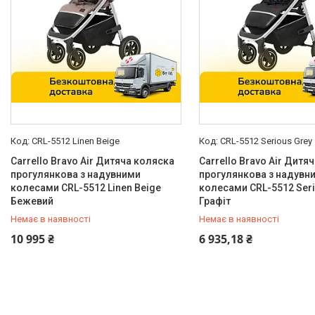
Є
125
Регульована підніжка
Так
180
Так
17
Знімна перекладина(бампер) в
прогулянковому блоці
CRL-5512 Linen Beige
CRL-5512 Serious Grey
Так
248
Carrello Bravo Air Дитяча коляска
Carrello Bravo Air Дитя
Так
19
прогулянкова з надувними
прогулянкова з надувн
колесами CRL-5512 Linen Beige
колесами CRL-5512 Seri
Безшумна регулювання
Бежевий
Графіт
капюшона
Немає в наявності
Немає в наявності
Так
252
0 (800) 33-98-35
0 (800) 33-98-35
10 995 ₴
6 935,18 ₴
Так
19
Горизонтальне положення спинки
Так
236