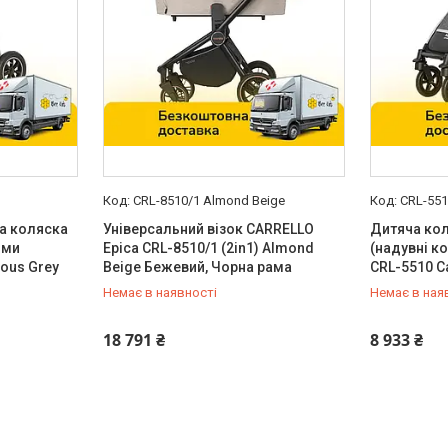
CRL-8510/1 Almond Beige
CRL-551
ча коляска
Універсальний візок CARRELLO
Дитяча ко
ими
Epica CRL-8510/1 (2in1) Almond
(надувні к
ous Grey
Beige Бежевий, Чорна рама
CRL-5510 C
Немає в наявності
Немає в ная
0 (800) 33-98-35
0 (800) 33
18 791 ₴
8 933 ₴