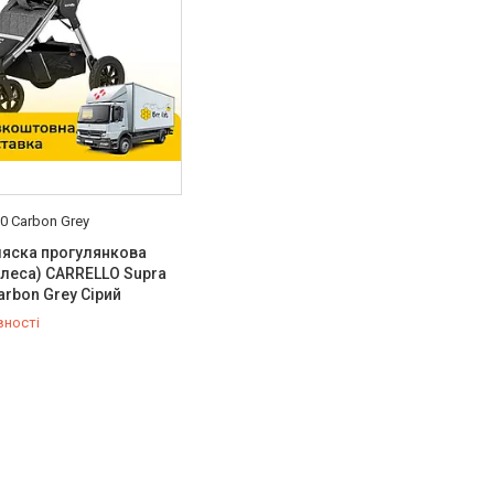
0 Carbon Grey
ляска прогулянкова
олеса) CARRELLO Supra
arbon Grey Сірий
вності
-98-35