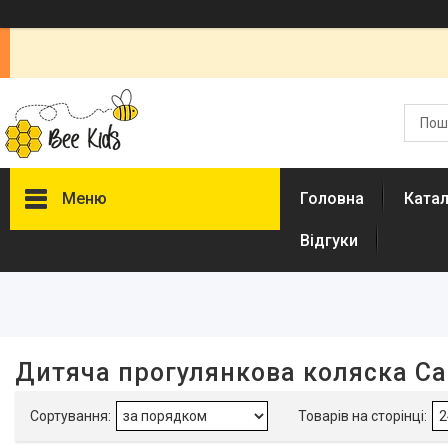
Меню
Головна
Ката
Відгуки
Фільтри
Ціна
Наявність
Дитяча прогулянкова коляска Car
В наявності
17
Акція