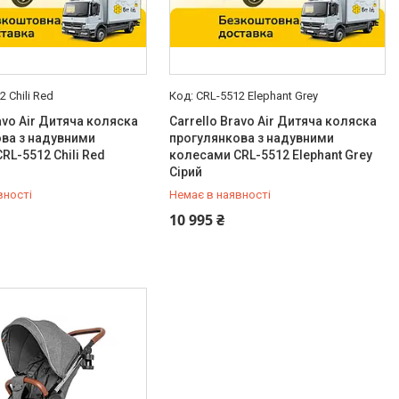
2 Chili Red
CRL-5512 Elephant Grey
ravo Air Дитяча коляска
Carrello Bravo Air Дитяча коляска
ва з надувними
прогулянкова з надувними
RL-5512 Chili Red
колесами CRL-5512 Elephant Grey
Сірий
вності
Немає в наявності
-98-35
0 (800) 33-98-35
10 995 ₴