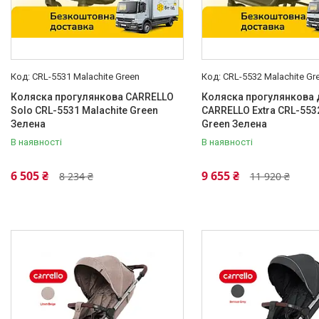
Тип ременів безпеки
5-ти точкові
308
Регулювання висоти ручки
CRL-5531 Malachite Green
CRL-5532 Malachite Gr
Немає
26
Коляска прогулянкова CARRELLO
Коляска прогулянкова 
Solo CRL-5531 Malachite Green
CARRELLO Extra CRL-5532
Ні
2
Зелена
Green Зелена
В наявності
В наявності
Так
220
Так
18
6 505 ₴
9 655 ₴
8 234 ₴
11 920 ₴
Захист від випадкового
складання
Немає
14
Так
284
Так
20
Світловідбивачі