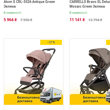
1 (Для однієї дитини)
301
Atom S CRL-5526 Antique Green
CARRELLO Bravo SL Delu
Зелена
Mosaic Green Зелена
Механізм складання
В наявності
В наявності
Книжка
314
5 964 ₴
11 141 ₴
7 550 ₴
13 754 ₴
Кількість точок опори
Чотири точки
302
Тип передніх коліс
–21%
Одинарні
314
Тип задніх коліс
Одинарні
314
Ширина передньої і задньої осі
Однакова
9
Різна
242
Комплектація коляски
Антимоскітна сітка
128