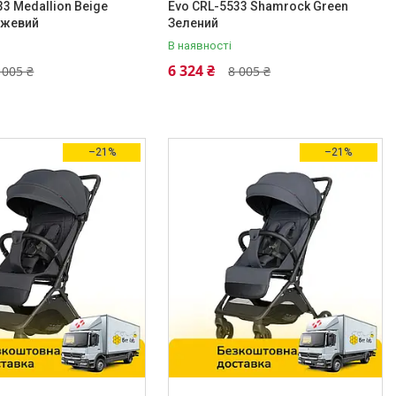
33 Medallion Beige
Evo CRL-5533 Shamrock Green
ежевий
Зелений
В наявності
6 324 ₴
 005 ₴
8 005 ₴
–21%
–21%