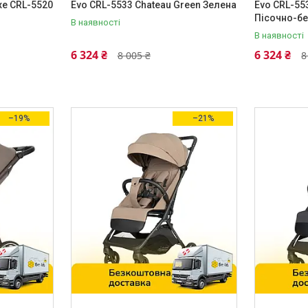
xe CRL-5520
Evo CRL-5533 Chateau Green Зелена
Evo CRL-55
Пісочно-б
В наявності
В наявності
6 324 ₴
6 324 ₴
8 005 ₴
8
–19%
–21%