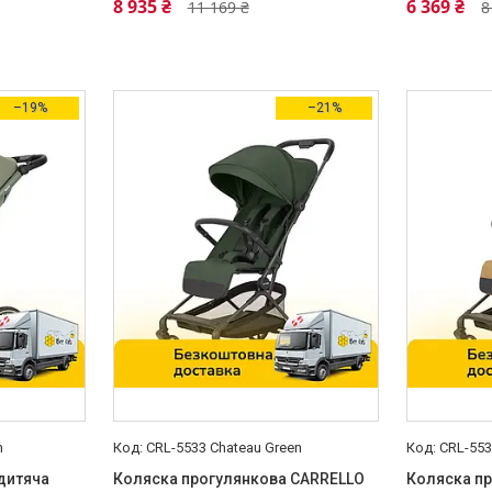
8 935 ₴
6 369 ₴
11 169 ₴
8
–19%
–21%
n
CRL-5533 Chateau Green
CRL-553
дитяча
Коляска прогулянкова CARRELLO
Коляска п