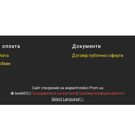
і оплата
Документи
плата
Договір публічної оферти
обмін
Сайт створений на маркетплейсі
Prom.ua
🐝 beeKIDS |
Поскаржитися на контент
|
Політика конфіденційності
Select Language
▼