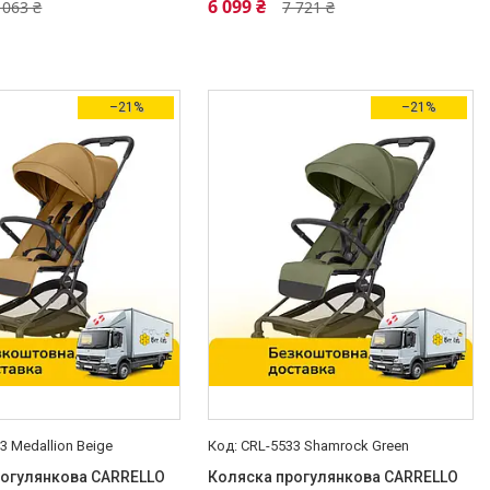
6 099 ₴
 063 ₴
7 721 ₴
–21%
–21%
3 Medallion Beige
CRL-5533 Shamrock Green
рогулянкова CARRELLO
Коляска прогулянкова CARRELLO