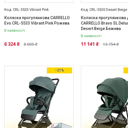
Бампер
18
CRL-5533 Vibrant Pink
CRL-5520 Desert Beige
Коляска прогулянкова CARRELLO
Дощовик
48
Коляска прогулянкова 
Evo CRL-5533 Vibrant Pink Рожева
CARRELLO Bravo SL Delu
Кошик для покупок
291
Desert Beige Бежева
В наявності
В наявності
Люлька
5
6 324 ₴
11 141 ₴
8 005 ₴
13 754 ₴
Ще 8
Система амортизації
Пружини
258
–21%
Поворотні передні колеса/колесо
Так
300
Так
20
Перекидна ручка
Немає
199
Ні
19