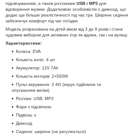
підсвічуванням, а також роз’ємами
USB і MP3
для
відтворення музики. Додатковою особливістю є димохід, що
додає ще більше реалістичності під час гри. Шкіряне сидіння
забезпечує комфорт під час поїздки.
Модель розрахована на дітей віком від 3 до 8 років і стане
чудовим вибором для активних ігор як вдома, так і на вулиці.
Характеристики:
Колеса: EVA
Кількість коліс: 4 шт
Акумулятор: 12V 7Ah
Кількість моторів: 2×550W
Пульт керування: 2.4G (керує підйомом та
опусканням вилки)
Роз'єми: USB, MP3
Фари з підсвіткою
Підвіска: є
Димохід
Сидіння: шкіряне (не регулюється)