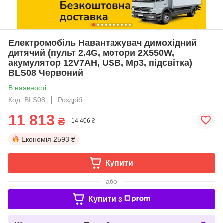
Електромобіль Навантажувач димохідний
дитячий (пульт 2.4G, мотори 2X550W,
акумулятор 12V7AH, USB, Mp3, підсвітка)
BLS08 Червоний
В наявності
Код: BLS08
Роздріб
11 813
₴
14 406 ₴
Економія
2593 ₴
Купити
або
Купити з