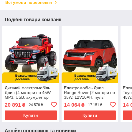
Всі умови повернення
Подібні товари компанії
Дитячий електромобіль
Електромобіль Джип
Елек
Джип (4 мотори по 45W,
Range Rover (2 мотори по
Toyo
MP3, USB, акумулятор
35W, 12V10AH, пульт
45W,
12V14AH, пульт 2,4G)
2.4G, MP3, USB,
24V7
20 891
14 064
14 
₴
₴
24 578 ₴
17 151 ₴
Bambi M 5075EBLR-3
двомісний) KDRE998
Bamb
Червоний
Червоний
Біли
Купити
Купити
Акційні пропозиції та новинки