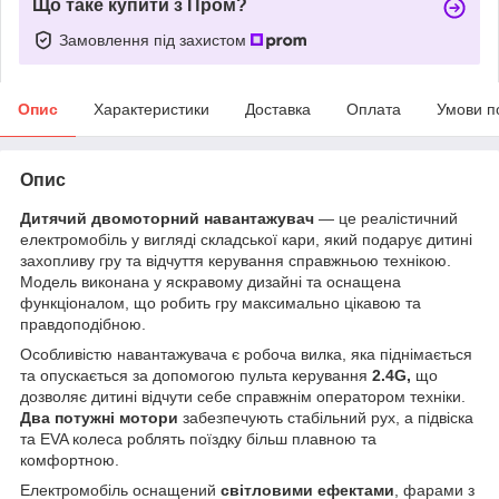
Що таке купити з Пром?
Замовлення під захистом
Опис
Характеристики
Доставка
Оплата
Умови п
Опис
Дитячий двомоторний навантажувач
— це реалістичний
електромобіль у вигляді складської кари, який подарує дитині
захопливу гру та відчуття керування справжньою технікою.
Модель виконана у яскравому дизайні та оснащена
функціоналом, що робить гру максимально цікавою та
правдоподібною.
Особливістю навантажувача є робоча вилка, яка піднімається
та опускається за допомогою пульта керування
2.4G,
що
дозволяє дитині відчути себе справжнім оператором техніки.
Два потужні мотори
забезпечують стабільний рух, а підвіска
та EVA колеса роблять поїздку більш плавною та
комфортною.
Електромобіль оснащений
світловими ефектами
, фарами з