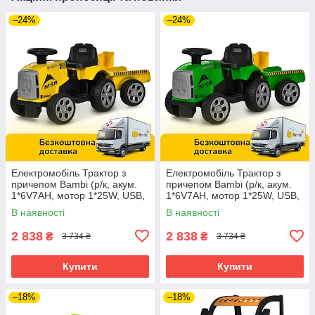
–24%
–24%
Електромобіль Трактор з
Електромобіль Трактор з
причепом Bambi (р/к, акум.
причепом Bambi (р/к, акум.
1*6V7AH, мотор 1*25W, USB,
1*6V7AH, мотор 1*25W, USB,
BLUETOOTH, MP3) M
BLUETOOTH, MP3) M
В наявності
В наявності
6346ER-6 Жовтий
6346ER-5 Зелений
2 838
2 838
₴
₴
3 734 ₴
3 734 ₴
Купити
Купити
–18%
–18%