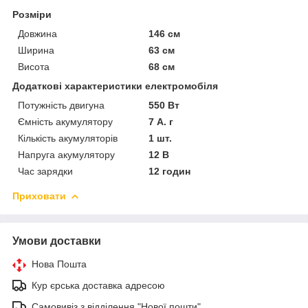
Розміри
Довжина
146 см
Ширина
63 см
Висота
68 см
Додаткові характеристики електромобіля
Потужність двигуна
550 Вт
Ємність акумулятору
7 А. г
Кількість акумуляторів
1 шт.
Напруга акумулятору
12 В
Час зарядки
12 годин
Приховати
Умови доставки
Нова Пошта
Кур єрська доставка адресою
Самовивіз з відділення "Нової пошти"