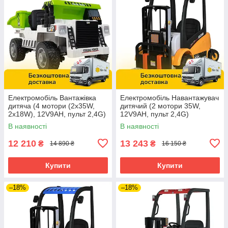
Електромобіль Вантажівка
Електромобіль Навантажувач
дитяча (4 мотори (2х35W,
дитячий (2 мотори 35W,
2х18W), 12V9AH, пульт 2,4G)
12V9AH, пульт 2,4G)
Самоскид Bambi
Спецтехніка Bambi M
В наявності
В наявності
JS3198EBLR-1 Білий
5989BLR-6 Жовтий
12 210
13 243
₴
₴
14 890 ₴
16 150 ₴
Купити
Купити
–18%
–18%