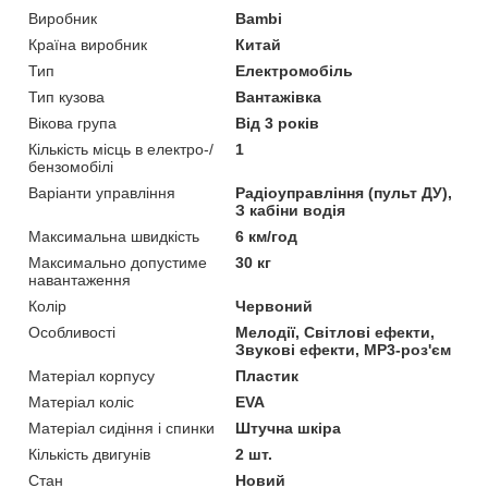
Виробник
Bambi
Країна виробник
Китай
Тип
Електромобіль
Тип кузова
Вантажівка
Вікова група
Від 3 років
Кількість місць в електро-/
1
бензомобілі
Варіанти управління
Радіоуправління (пульт ДУ),
З кабіни водія
Максимальна швидкість
6 км/год
Максимально допустиме
30 кг
навантаження
Колір
Червоний
Особливості
Мелодії, Світлові ефекти,
Звукові ефекти, MP3-роз'єм
Матеріал корпусу
Пластик
Матеріал коліс
EVA
Матеріал сидіння і спинки
Штучна шкіра
Кількість двигунів
2 шт.
Стан
Новий