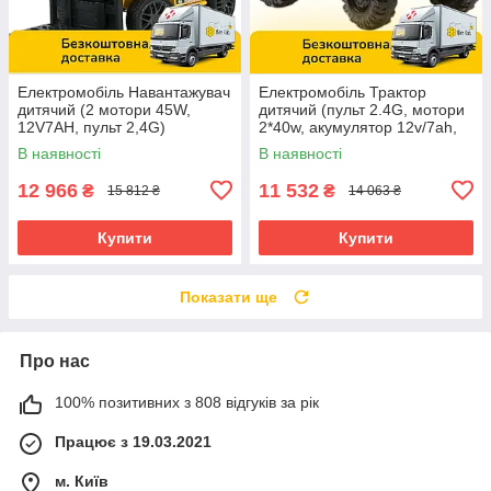
Електромобіль Навантажувач
Електромобіль Трактор
дитячий (2 мотори 45W,
дитячий (пульт 2.4G, мотори
12V7AH, пульт 2,4G)
2*40w, акумулятор 12v/7ah,
Спецтехніка Bambi M
MP3, USB) CJ000A Чорний
В наявності
В наявності
6063EBLR-6 Жовтий
12 966
11 532
₴
₴
15 812 ₴
14 063 ₴
Купити
Купити
Показати ще
Про нас
100% позитивних з 808 відгуків за рік
Працює з 19.03.2021
м. Київ