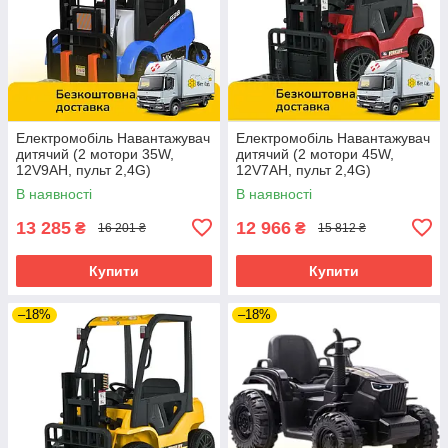
Електромобіль Навантажувач
Електромобіль Навантажувач
дитячий (2 мотори 35W,
дитячий (2 мотори 45W,
12V9AH, пульт 2,4G)
12V7AH, пульт 2,4G)
Спецтехніка Bambi M
Спецтехніка Bambi M
В наявності
В наявності
5989BLR-4 Синій
6063EBLR-3 Червоний
13 285
12 966
₴
₴
16 201 ₴
15 812 ₴
Купити
Купити
–18%
–18%