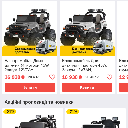
Електромобіль Джип
Електромобіль Джип
Елек
дитячий (4 мотори 45W,
дитячий (4 мотори 45W,
дитя
2аккум.12V7AH,
2аккум.12V7AH,
акум
підсвічування, пульт 2,4G)
підсвічування, пульт 2,4G)
BLU
16 938
16 938
12 
₴
₴
20 407 ₴
20 407 ₴
Bambi M 6204EBLR-
Bambi M 6204EBLR-1(24V)
628
11(24V) Сірий
Білий
Блак
Купити
Купити
Акційні пропозиції та новинки
–21%
–21%