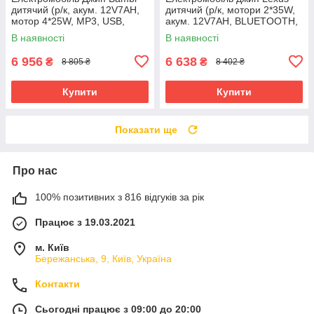
дитячий (р/к, акум. 12V7AH,
дитячий (р/к, мотори 2*35W,
мотор 4*25W, MP3, USB,
акум. 12V7AH, BLUETOOTH,
BLUETOOTH) M 6357EBLR-1
MP3, USB) Bambi M
В наявності
В наявності
Білий
6410EBLR-11 Сірий
6 956
6 638
₴
₴
8 805 ₴
8 402 ₴
Купити
Купити
Показати ще
Про нас
100% позитивних з 816 відгуків за рік
Працює з 19.03.2021
м. Київ
Бережанська, 9, Київ, Україна
Контакти
Сьогодні працює з 09:00 до 20:00