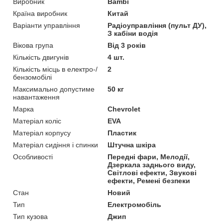
Виробник
Bambi
Країна виробник
Китай
Варіанти управління
Радіоуправління (пульт ДУ),
З кабіни водія
Вікова група
Від 3 років
Кількість двигунів
4 шт.
Кількість місць в електро-/
2
бензомобілі
Максимально допустиме
50 кг
навантаження
Марка
Chevrolet
Матеріал коліс
EVA
Матеріал корпусу
Пластик
Матеріал сидіння і спинки
Штучна шкіра
Особливості
Передні фари, Мелодії,
Дзеркала заднього виду,
Світлові ефекти, Звукові
ефекти, Ремені безпеки
Стан
Новий
Тип
Електромобіль
Тип кузова
Джип