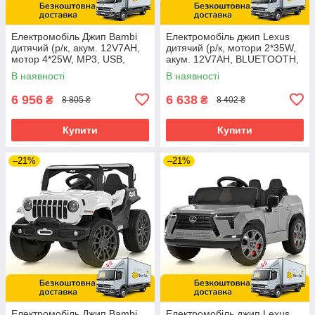
Електромобіль Джип Bambi
Електромобіль джип Lexus
дитячий (р/к, акум. 12V7AH,
дитячий (р/к, мотори 2*35W,
мотор 4*25W, MP3, USB,
акум. 12V7AH, BLUETOOTH,
BLUETOOTH) M 6357EBLR-
MP3, USB) Bambi M
В наявності
В наявності
11 Сірий
6410EBLR-3 Червоний
6 956
6 638
₴
₴
8 805 ₴
8 402 ₴
Купити
Купити
–21%
–21%
Електромобіль Джип Bambi
Електромобіль джип Lexus