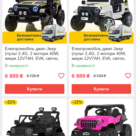
Електромобіль джип Jeep
Електромобіль джип Jeep
(пульт 2,4G, 2 мотори 40W,
(пульт 2,4G, 2 мотори 40W,
аккум.12V7AH, EVA, світло,
аккум.12V7AH, EVA, світло,
музика) M 5103EBLR-2
музика) M 5103EBLR-1 Білий
В наявності
В наявності
Чорний
6 889
6 889
₴
₴
8 720 ₴
8 720 ₴
Купити
Купити
–21%
–21%