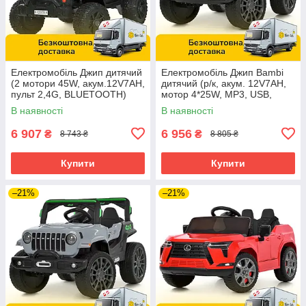
Електромобіль Джип дитячий
Електромобіль Джип Bambi
(2 мотори 45W, акум.12V7AH,
дитячий (р/к, акум. 12V7AH,
пульт 2,4G, BLUETOOTH)
мотор 4*25W, MP3, USB,
Bambi M 6289EBLR-2 Чорний
BLUETOOTH) M 6357EBLR-8
В наявності
В наявності
Рожевий
6 907
6 956
₴
₴
8 743 ₴
8 805 ₴
Купити
Купити
–21%
–21%