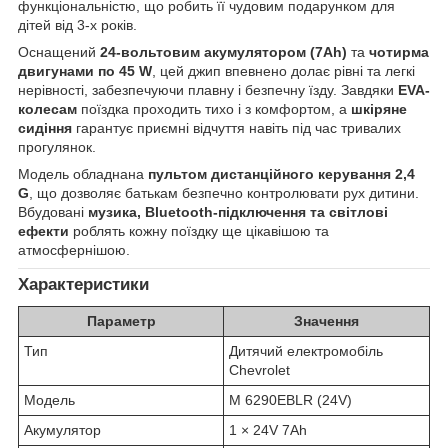
функціональністю, що робить її чудовим подарунком для
дітей від 3-х років.
Оснащений
24-вольтовим акумулятором (7Ah)
та
чотирма
двигунами по 45 W
, цей джип впевнено долає рівні та легкі
нерівності, забезпечуючи плавну і безпечну їзду. Завдяки
EVA-
колесам
поїздка проходить тихо і з комфортом, а
шкіряне
сидіння
гарантує приємні відчуття навіть під час тривалих
прогулянок.
Модель обладнана
пультом дистанційного керування 2,4
G
, що дозволяє батькам безпечно контролювати рух дитини.
Вбудовані
музика, Bluetooth-підключення та світлові
ефекти
роблять кожну поїздку ще цікавішою та
атмосфернішою.
Характеристики
Параметр
Значення
Тип
Дитячий електромобіль
Chevrolet
Модель
M 6290EBLR (24V)
Акумулятор
1 × 24V 7Ah