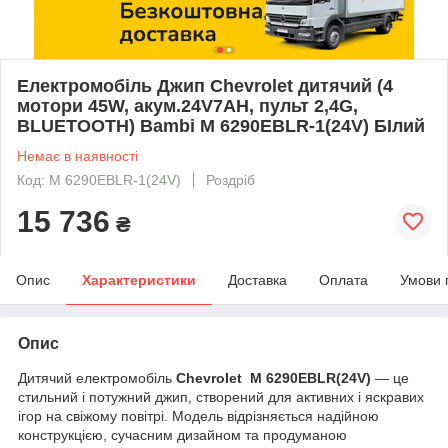
Електромобіль Джип Chevrolet дитячий (4
мотори 45W, акум.24V7AH, пульт 2,4G,
BLUETOOTH) Bambi M 6290EBLR-1(24V) БІлий
Немає в наявності
Код: M 6290EBLR-1(24V)
Роздріб
15 736
₴
Опис
Характеристики
Доставка
Оплата
Умови 
Опис
Дитячий електромобіль
Chevrolet M 6290EBLR(24V)
— це
стильний і потужний джип, створений для активних і яскравих
ігор на свіжому повітрі. Модель відрізняється надійною
конструкцією, сучасним дизайном та продуманою