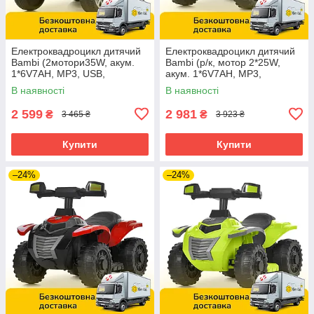
Електроквадроцикл дитячий
Електроквадроцикл дитячий
Bambi (2мотори35W, акум.
Bambi (р/к, мотор 2*25W,
1*6V7AH, MP3, USB,
акум. 1*6V7AH, MP3,
BLUETOOTH) M 6362E-4
BLUETOOTH) M 6367ELR-3-4
В наявності
В наявності
Синій
Червоно-синій
2 599
2 981
₴
₴
3 465 ₴
3 923 ₴
Купити
Купити
–24%
–24%