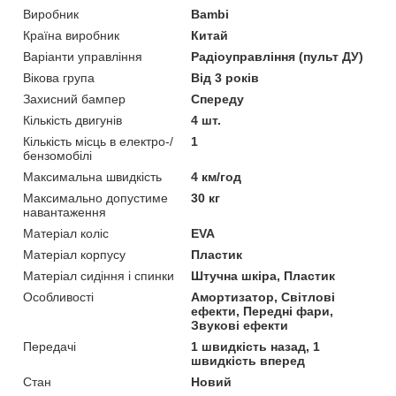
Виробник
Bambi
Країна виробник
Китай
Варіанти управління
Радіоуправління (пульт ДУ)
Вікова група
Від 3 років
Захисний бампер
Спереду
Кількість двигунів
4 шт.
Кількість місць в електро-/
1
бензомобілі
Максимальна швидкість
4 км/год
Максимально допустиме
30 кг
навантаження
Матеріал коліс
EVA
Матеріал корпусу
Пластик
Матеріал сидіння і спинки
Штучна шкіра, Пластик
Особливості
Амортизатор, Світлові
ефекти, Передні фари,
Звукові ефекти
Передачі
1 швидкість назад, 1
швидкість вперед
Стан
Новий