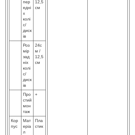
пер
12,5
едні
см
х
колі
с/
диск
ів
Роз
24с
мір
м /
зад
12,5
ніх
см
колі
с/
диск
ів
Про
+
стий
мон
таж
Кор
Мат
Пла
пус
еріа
стик
л