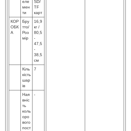
еле
SD/
мен
TF
ти
карт
КОР
Бру
16,9
ОБК
тто/
кг /
А
Роз
80,5
мір
-
47,5
-
38,5
см
Кіль
7
кість
шар
ів
Ная
-
вніс
ть
коль
оро
вого
пост