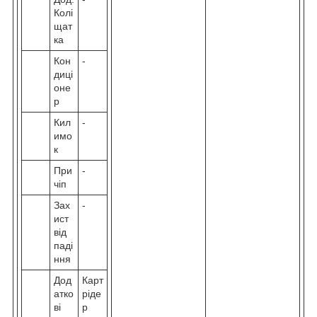
Колі
щат
ка
Кон
-
диці
оне
р
Кил
-
имо
к
При
-
чіп
Зах
-
ист
від
паді
ння
Дод
Карт
атко
ріде
ві
р