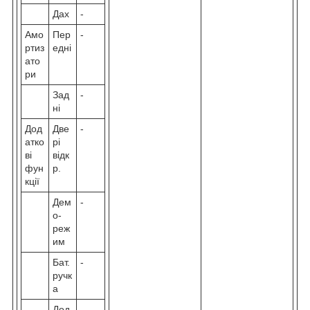
Дах
-
Амо
Пер
-
ртиз
едні
ато
ри
Зад
-
ні
Дод
Две
-
атко
рі
ві
відк
фун
р.
кції
Дем
-
о-
реж
им
Бат.
-
ручк
а
Дод.
-