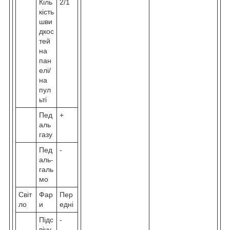
Кіль
2/1
кість
шви
дкос
тей
на
пан
елі/
на
пул
ьті
Пед
+
аль
газу
Пед
-
аль-
галь
мо
Світ
Фар
Пер
ло
и
едні
Підс
-
вічу