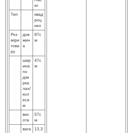
er
Тип
квад
роц
икл
Роз
дов
87с
міри
жин
м
това
а
ру
шир
47с
ина
м
по
дзе
рка
лах/
кол
еса
м
вис
57с
ота
м
вага
13,3