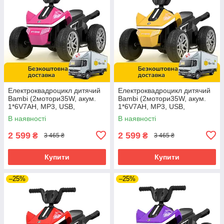
Електроквадроцикл дитячий
Електроквадроцикл дитячий
Bambi (2мотори35W, акум.
Bambi (2мотори35W, акум.
1*6V7AH, MP3, USB,
1*6V7AH, MP3, USB,
BLUETOOTH) M 6362E-8
BLUETOOTH) M 6362E-6
В наявності
В наявності
Рожевий
Жовтий
2 599
2 599
₴
₴
3 465 ₴
3 465 ₴
Купити
Купити
–25%
–25%