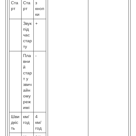
Ста
Ста
з
рт
рт
кноп
ки
Звук
+
під
час
стар
ту
Пла
-
вни
й
стар
т у
звич
айн
ому
реж
имі
Шви
км/
4
дкіс
год
км/
ть
год