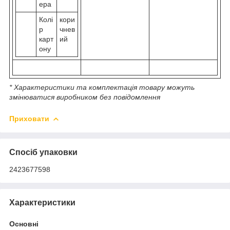
ера
Колі
кори
р
чнев
карт
ий
ону
* Характеристики та комплектація товару можуть
змінюватися виробником без повідомлення
Приховати
Спосіб упаковки
2423677598
Характеристики
Основні