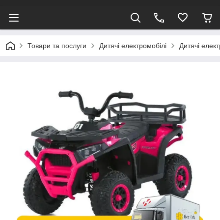
Товари та послуги
Дитячі електромобілі
Дитячі елек