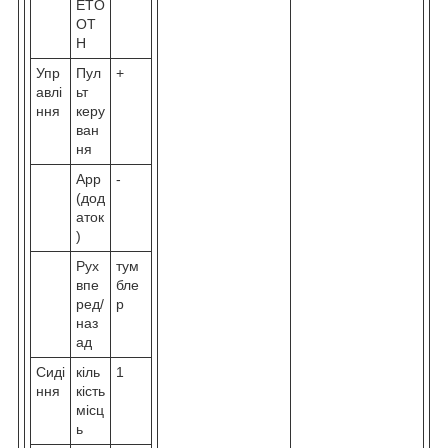
ETO
OT
H
Упр
Пул
+
авлі
ьт
ння
керу
ван
ня
App
-
(дод
аток
)
Рух
тум
впе
бле
ред/
р
наз
ад
Сиді
кіль
1
ння
кість
місц
ь