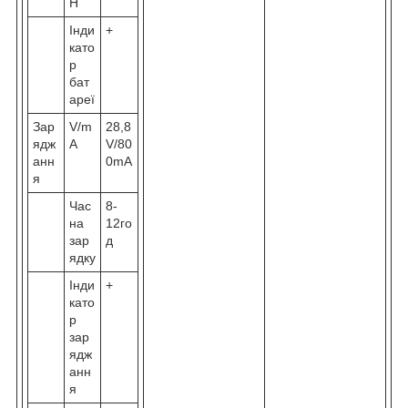
H
Інди
+
като
р
бат
ареї
Зар
V/m
28,8
ядж
A
V/80
анн
0mA
я
Час
8-
на
12го
зар
д
ядку
Інди
+
като
р
зар
ядж
анн
я