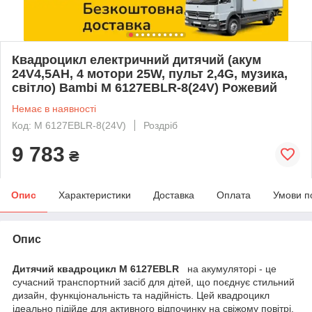
Квадроцикл електричний дитячий (акум
24V4,5AH, 4 мотори 25W, пульт 2,4G, музика,
світло) Bambi M 6127EBLR-8(24V) Рожевий
Немає в наявності
Код: M 6127EBLR-8(24V)
Роздріб
9 783
₴
Опис
Характеристики
Доставка
Оплата
Умови п
Опис
Дитячий квадроцикл M 6127EBLR
на акумуляторі - це
сучасний транспортний засіб для дітей, що поєднує стильний
дизайн, функціональність та надійність. Цей квадроцикл
ідеально підійде для активного відпочинку на свіжому повітрі,