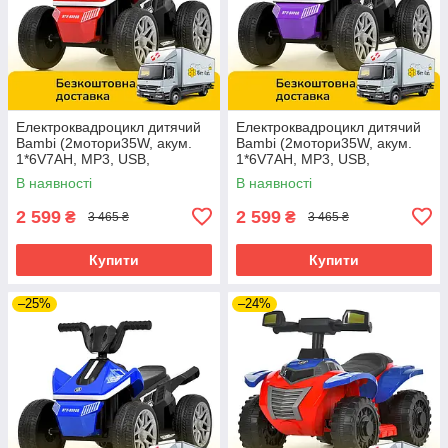
Електроквадроцикл дитячий
Електроквадроцикл дитячий
Bambi (2мотори35W, акум.
Bambi (2мотори35W, акум.
1*6V7AH, MP3, USB,
1*6V7AH, MP3, USB,
BLUETOOTH) M 6362E-3
BLUETOOTH) M 6362E-9
В наявності
В наявності
Червоний
Фіолетовий
2 599
2 599
₴
₴
3 465 ₴
3 465 ₴
Купити
Купити
–25%
–24%