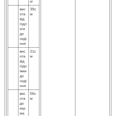
кг
вис
39с
ота
м
від
підл
оги
до
сиді
ння
вис
21c
ота
м
від
підн
іжки
до
сиді
ння
вис
56с
ота
м
до
кер
ма