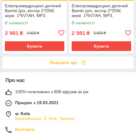
Електроквадроцикл дитячий
Електроквадроцикл дитячий
Bambi (р/к, мотор 2*25W,
Bambi (р/к, мотор 2*25W,
акум. 1*6V7AH, MP3,
акум. 1*6V7AH, MP3,
BLUETOOTH) M 6367ELR-3-2
BLUETOOTH) M 6367ELR-5-
В наявності
В наявності
Червоно-чорний
11 Зелено-сірий
2 981
2 981
₴
₴
3 923 ₴
3 923 ₴
Купити
Купити
Показати ще
Про нас
100% позитивних з 808 відгуків за рік
Працює з 19.03.2021
м. Київ
Бережанська, 9, Київ, Україна
Контакти