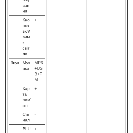
ван
ня
Кно
+
пка
вкл/
вим
к
світ
ла
Звук
Муз
MP3
ика
+US
B+F
M
Кар
+
та
пам'
яті
Сиг
-
нал
BLU
+