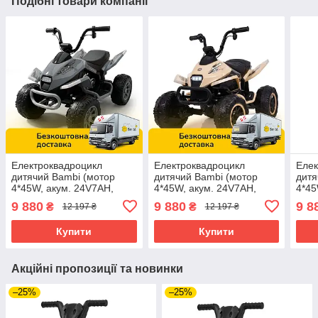
Подібні товари компанії
Електроквадроцикл
Електроквадроцикл
Елек
дитячий Bambi (мотор
дитячий Bambi (мотор
дитя
4*45W, акум. 24V7AH,
4*45W, акум. 24V7AH,
4*45
MP3,USB, TF) M 6242EL-
MP3,USB, TF) M 6242EL-
MP3,
9 880
9 880
9 8
₴
₴
12 197 ₴
12 197 ₴
11(24V) Сірий
13(24V) Бежевий
3(24
Купити
Купити
Акційні пропозиції та новинки
–25%
–25%