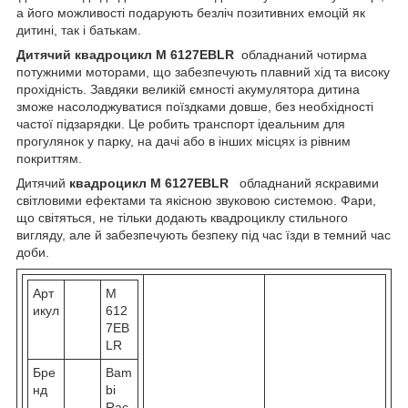
а його можливості подарують безліч позитивних емоцій як
дитині, так і батькам.
Дитячий квадроцикл M 6127EBLR
обладнаний чотирма
потужними моторами, що забезпечують плавний хід та високу
прохідність. Завдяки великій ємності акумулятора дитина
зможе насолоджуватися поїздками довше, без необхідності
частої підзарядки. Це робить транспорт ідеальним для
прогулянок у парку, на дачі або в інших місцях із рівним
покриттям.
Дитячий
квадроцикл M 6127EBLR
обладнаний яскравими
світловими ефектами та якісною звуковою системою. Фари,
що світяться, не тільки додають квадроциклу стильного
вигляду, але й забезпечують безпеку під час їзди в темний час
доби.
Арт
M
икул
612
7EB
LR
Бре
Bam
нд
bi
Rac