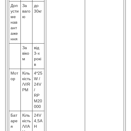
Доп
За
до
усти
ваго
30кг
ме
ю
нав
ант
аже
ння
За
від
віко
3-х
м
рокі
в
Мот
Кіль
4*25
ор
кість
W /
/V/R
24V
PM
/
RP
M20
000
Бат
Кіль
24V
аре
кість
4,5A
я
/V/A
H