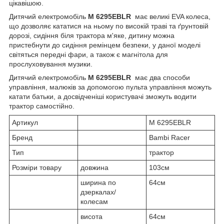
цікавішою.
Дитячий електромобіль
M 6295EBLR
має великі EVA колеса,
що дозволяє кататися на ньому по високій траві та ґрунтовій
дорозі, сидіння біля трактора м'яке, дитину можна
пристебнути до сидіння ремінцем безпеки, у даної моделі
світяться передні фари, а також є магнітола для
прослуховування музики.
Дитячий електромобіль
M 6295EBLR
має два способи
управління, малюків за допомогою пульта управління можуть
катати батьки, а досвідченіші користувачі зможуть водити
трактор самостійно.
Артикул
M 6295EBLR
Бренд
Bambi Racer
Тип
трактор
Розміри товару
довжина
103см
ширина по
64см
дзеркалах/
колесам
висота
64см