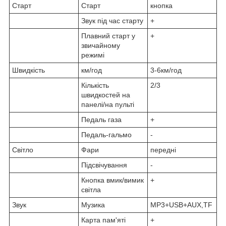
Старт
Старт
кнопка
Звук під час старту
+
Плавний старт у
+
звичайному
режимі
Швидкість
км/год
3-6км/год
Кількість
2/3
швидкостей на
панелі/на пульті
Педаль газа
+
Педаль-гальмо
-
Світло
Фари
передні
Підсвічування
-
Кнопка вмик/вимик
+
світла
Звук
Музика
MP3+USB+AUX,TF
Карта пам'яті
+