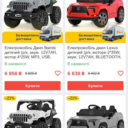
Електромобіль Джип Bambi
Електромобіль джип Lexus
дитячий (р/к, акум. 12V7AH,
дитячий (р/к, мотори 2*35W,
мотор 4*25W, MP3, USB,
акум. 12V7AH, BLUETOOTH,
BLUETOOTH) M 6357EBLR-
MP3, USB) Bambi M
В наявності
В наявності
11 Сірий
6410EBLR-3 Червоний
6 956
6 638
₴
₴
8 805 ₴
8 402 ₴
Купити
Купити
–21%
–21%