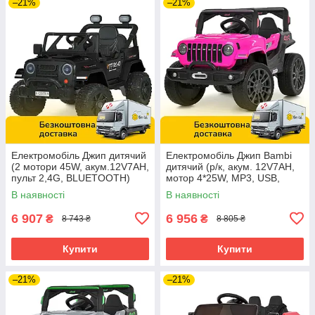
–21%
–21%
Електромобіль Джип дитячий
Електромобіль Джип Bambi
(2 мотори 45W, акум.12V7AH,
дитячий (р/к, акум. 12V7AH,
пульт 2,4G, BLUETOOTH)
мотор 4*25W, MP3, USB,
Bambi M 6289EBLR-2 Чорний
BLUETOOTH) M 6357EBLR-8
В наявності
В наявності
Рожевий
6 907
6 956
₴
₴
8 743 ₴
8 805 ₴
Купити
Купити
–21%
–21%