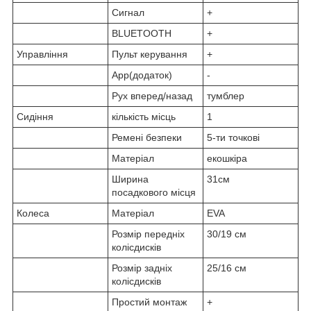
Сигнал
+
BLUETOOTH
+
Управління
Пульт керування
+
App(додаток)
-
Рух вперед/назад
тумблер
Сидіння
кількість місць
1
Ремені безпеки
5-ти точкові
Матеріал
екошкіра
Ширина
31см
посадкового місця
Колеса
Матеріал
EVA
Розмір передніх
30/19 см
колісдисків
Розмір задніх
25/16 см
колісдисків
Простий монтаж
+