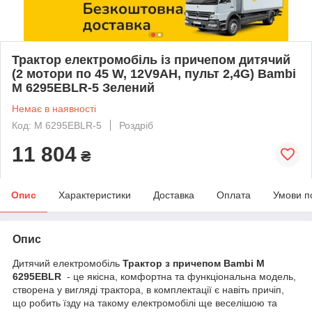
Трактор електромобіль із причепом дитячий
(2 мотори по 45 W, 12V9AH, пульт 2,4G) Bambi
M 6295EBLR-5 Зелений
Немає в наявності
Код: M 6295EBLR-5
Роздріб
11 804
₴
Опис
Характеристики
Доставка
Оплата
Умови п
Опис
Дитячий електромобіль
Трактор з причепом Bambi M
6295EBLR
- це якісна, комфортна та функціональна модель,
створена у вигляді трактора, в комплектації є навіть причіп,
що робить їзду на такому електромобілі ще веселішою та