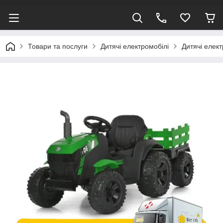
Товари та послуги
Дитячі електромобілі
Дитячі елек