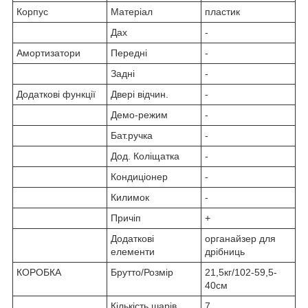
Корпус
Матеріал
пластик
Дах
-
Амортизатори
Передні
-
Задні
-
Додаткові функції
Двері відчин.
-
Демо-режим
-
Бат.ручка
-
Дод. Коліщатка
-
Кондиціонер
-
Килимок
-
Причіп
+
Додаткові
органайзер для
елементи
дрібниць
КОРОБКА
Брутто/Розмір
21,5кг/102-59,5-
40см
Кількість шарів
7