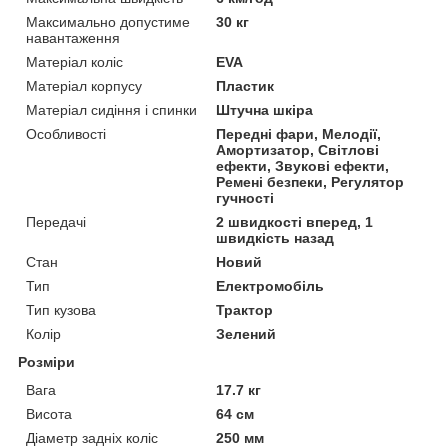
Максимально допустиме
30 кг
навантаження
Матеріал коліс
EVA
Матеріал корпусу
Пластик
Матеріал сидіння і спинки
Штучна шкіра
Особливості
Передні фари, Мелодії,
Амортизатор, Світлові
ефекти, Звукові ефекти,
Ремені безпеки, Регулятор
гучності
Передачі
2 швидкості вперед, 1
швидкість назад
Стан
Новий
Тип
Електромобіль
Тип кузова
Трактор
Колір
Зелений
Розміри
Вага
17.7 кг
Висота
64 см
Діаметр задніх коліс
250 мм