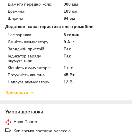
Діаметр передніх коліс
300 мм
Довжина
103 см
Ширина
64 см
Додаткові характеристики електромобіля
Час зарядки
8 годин
Ємність акумулятору
9 А. г
Зарядний пристрій
Так
Індикатор заряду
Так
акумулятора
Кількість акумуляторів
1 шт.
Потужність двигуна
45 Вт
Напруга акумулятору
12 В
Приховати
Умови доставки
Нова Пошта
Кур єрська доставка адресою