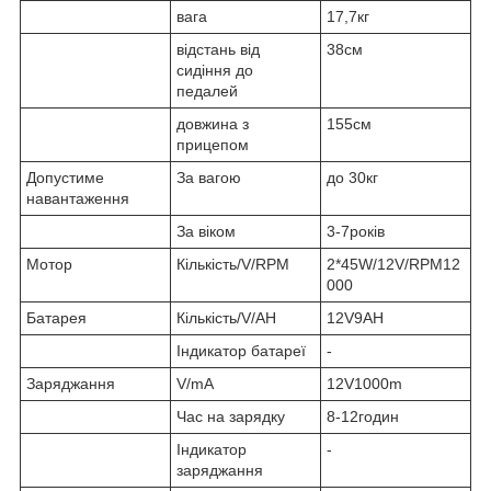
вага
17,7кг
відстань від
38см
сидіння до
педалей
довжина з
155см
прицепом
Допустиме
За вагою
до 30кг
навантаження
За віком
3-7років
Мотор
Кількість/V/RPM
2*45W/12V/RPM12
000
Батарея
Кількість/V/AH
12V9AH
Індикатор батареї
-
Заряджання
V/mA
12V1000m
Час на зарядку
8-12годин
Індикатор
-
заряджання