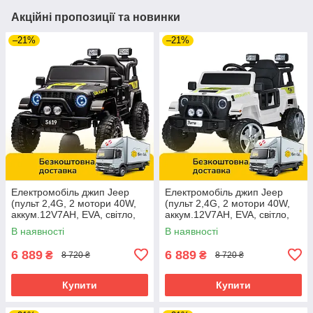
Акційні пропозиції та новинки
–21%
–21%
Електромобіль джип Jeep
Електромобіль джип Jeep
(пульт 2,4G, 2 мотори 40W,
(пульт 2,4G, 2 мотори 40W,
аккум.12V7AH, EVA, світло,
аккум.12V7AH, EVA, світло,
музика) M 5103EBLR-2
музика) M 5103EBLR-1 Білий
В наявності
В наявності
Чорний
6 889
6 889
₴
₴
8 720 ₴
8 720 ₴
Купити
Купити