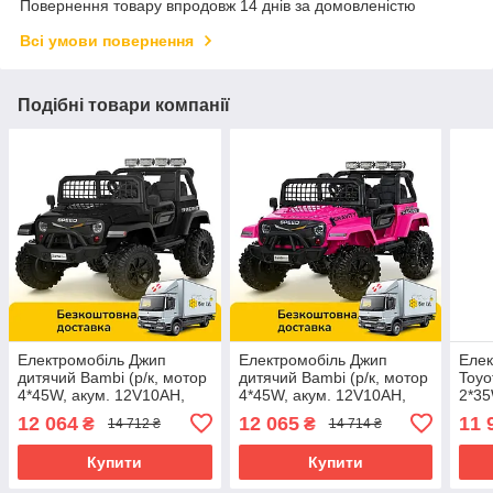
Повернення товару впродовж 14 днів за домовленістю
Всі умови повернення
Подібні товари компанії
Електромобіль Джип
Електромобіль Джип
Елек
дитячий Bambi (р/к, мотор
дитячий Bambi (р/к, мотор
Toyo
4*45W, акум. 12V10AH,
4*45W, акум. 12V10AH,
2*35
MP3, USB, BLUETOOTH)
MP3, USB, BLUETOOTH)
BLU
12 064
12 065
11 
₴
₴
14 712 ₴
14 714 ₴
M 6376EBLR-2 Чорний
M 6376EBLR-8 Рожевий
M 64
Купити
Купити