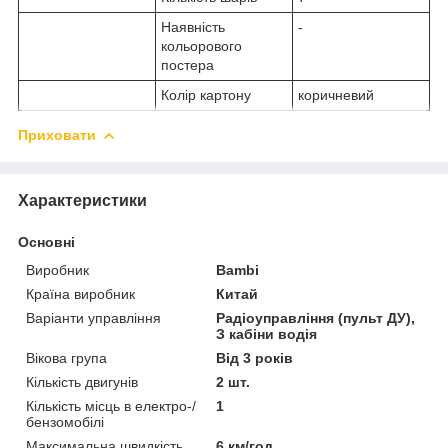
Наявність
-
кольорового
постера
Колір картону
коричневий
Приховати
Характеристики
Основні
Виробник
Bambi
Країна виробник
Китай
Варіанти управління
Радіоуправління (пульт ДУ),
З кабіни водія
Вікова група
Від 3 років
Кількість двигунів
2 шт.
Кількість місць в електро-/
1
бензомобілі
Максимальна швидкість
6 км/год