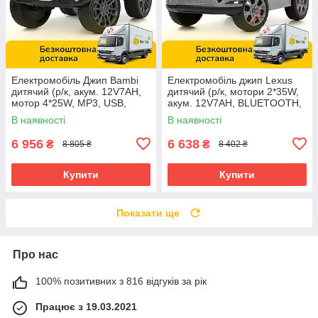
Електромобіль Джип Bambi
Електромобіль джип Lexus
дитячий (р/к, акум. 12V7AH,
дитячий (р/к, мотори 2*35W,
мотор 4*25W, MP3, USB,
акум. 12V7AH, BLUETOOTH,
BLUETOOTH) M 6357EBLR-1
MP3, USB) Bambi M
В наявності
В наявності
Білий
6410EBLR-11 Сірий
6 956
6 638
₴
₴
8 805 ₴
8 402 ₴
Купити
Купити
Показати ще
Про нас
100% позитивних з 816 відгуків за рік
Працює з 19.03.2021